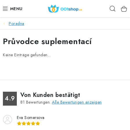
Zum
Such
Inhalt
springen
Poradna
DOPLŇKY STRAVY
Průvodce suplementací
KOSMETIKA
Keine Einträge gefunden...
SPORT
LEBENSMITTEL
THEMEN
Von Kunden bestätigt
4.9
AKTION
81
Bewertungen.
Alle Bewertungen anzeigen
DÁRKY PRO ZDRAVÍ
Eva Somersova