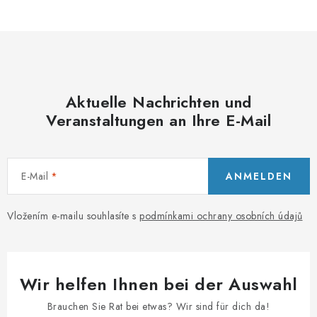
PORADNA
MARKEN
Jak nakupovat
Obchodní podmínky
Aktuelle Nachrichten und
Podmínky ochrany osobních údajů
Kontakty
Veranstaltungen an Ihre E-Mail
Natural Health Store
Glossar der Fachbegriffe
Server Map
Meine Bestellung
E-Mail
ANMELDEN
Vložením e-mailu souhlasíte s
podmínkami ochrany osobních údajů
Wir helfen Ihnen bei der Auswahl
Brauchen Sie Rat bei etwas? Wir sind für dich da!