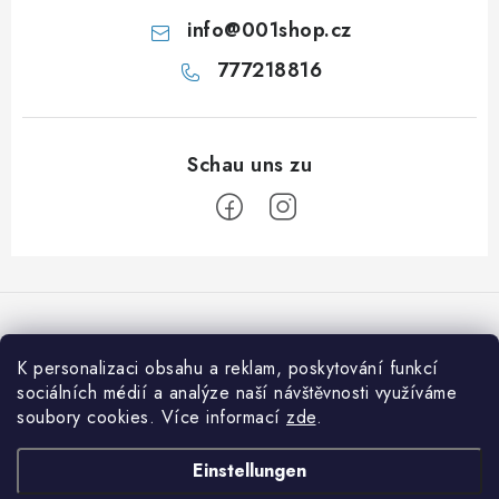
info
@
001shop.cz
777218816
F
u
ß
z
K personalizaci obsahu a reklam, poskytování funkcí
Wir akzeptieren online-Zahlungen
e
sociálních médií a analýze naší návštěvnosti využíváme
soubory cookies. Více informací
zde
.
i
l
Informace pro vás
Einstellungen
e