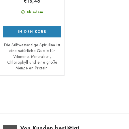
€18,46
Skladem
IN DEN KORB
Die Süßwasseralge Spirulina ist
eine natürliche Quelle für
Vitamine, Mineralien,
Chlorophyll und eine große
Menge an Protein.
S
t
e
u
e
Von Kunden bestätigt