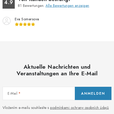
r
4.9
81
Bewertungen.
Alle Bewertungen anzeigen
e
l
Eva Somersova
e
m
e
n
t
e
d
Aktuelle Nachrichten und
e
Veranstaltungen an Ihre E-Mail
r
L
i
s
E-Mail
ANMELDEN
t
e
Vložením e-mailu souhlasíte s
podmínkami ochrany osobních údajů