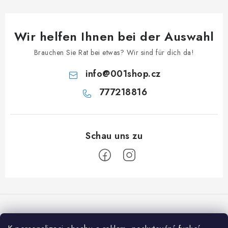
Wir helfen Ihnen bei der Auswahl
Brauchen Sie Rat bei etwas? Wir sind für dich da!
info
@
001shop.cz
777218816
F
u
ß
z