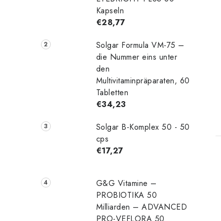
e
Kapseln
€28,77
Solgar Formula VM-75 –
die Nummer eins unter
den
Multivitaminpräparaten, 60
t
Tabletten
€34,23
Solgar B-Komplex 50 - 50
cps
€17,27
G&G Vitamine –
PROBIOTIKA 50
Milliarden – ADVANCED
PRO-VEFLORA 50