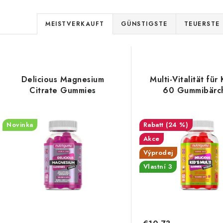
P
MEISTVERKAUFT
GÜNSTIGSTE
TEUERSTE
r
L
o
d
Delicious Magnesium
Multi-Vitalität für
s
Citrate Gummies
60 Gummibärc
u
k
e
Novinka
(24 %)
t
Akce
d
s
Výprodej
e
Vlastní 3
o
r
r
P
t