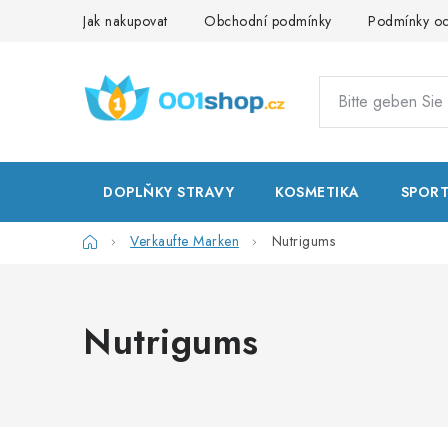
Zum
Jak nakupovat
Obchodní podmínky
Podmínky oc
Inhalt
springen
DOPLŇKY STRAVY
KOSMETIKA
SPOR
Startseite
Verkaufte Marken
Nutrigums
Nutrigums