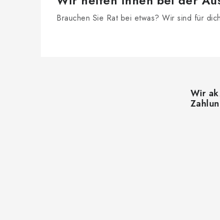
Wir helfen Ihnen bei der Au
Brauchen Sie Rat bei etwas? Wir sind für dic
F
u
Wir ak
ß
Zahlu
z
e
i
l
e