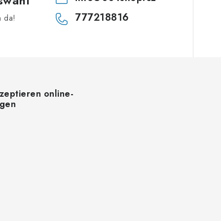
swahl
777218816
h da!
zeptieren online-
ngen