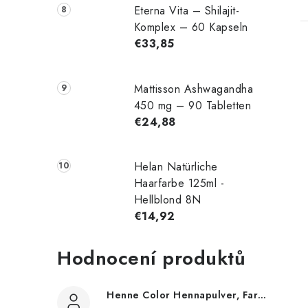
Eterna Vita – Shilajit-
Komplex – 60 Kapseln
€33,85
Mattisson Ashwagandha
t
450 mg – 90 Tabletten
€24,88
Helan Natürliche
r
Haarfarbe 125ml -
Hellblond 8N
€14,92
l
Hodnocení produktů
Henne Color Hennapulver, Farbe: Braun, 100 g