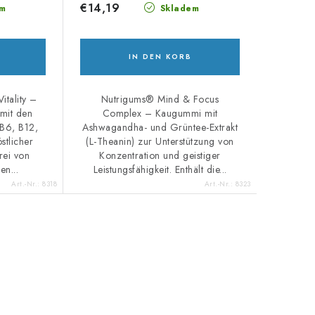
€14,19
m
Skladem
IN DEN KORB
itality –
Nutrigums® Mind & Focus
mit den
Complex – Kaugummi mit
 B6, B12,
Ashwagandha- und Grüntee-Extrakt
stlicher
(L-Theanin) zur Unterstützung von
rei von
Konzentration und geistiger
en...
Leistungsfähigkeit. Enthält die...
Art.-Nr.:
8318
Art.-Nr.:
8323