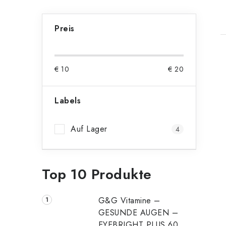
S
Preis
e
i
i
€
10
€
20
t
e
Labels
t
n
Auf Lager
4
l
e
Top 10 Produkte
i
s
G&G Vitamine –
t
GESUNDE AUGEN –
EYEBRIGHT PLUS 60