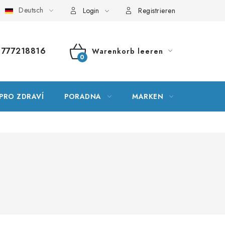
Deutsch
ssar der Fachbegriffe
Server Map
Meine Bestellung
Login
Registrieren
777218816
Warenkorb leeren
WARENKORB
PRO ZDRAVÍ
PORADNA
MARKEN