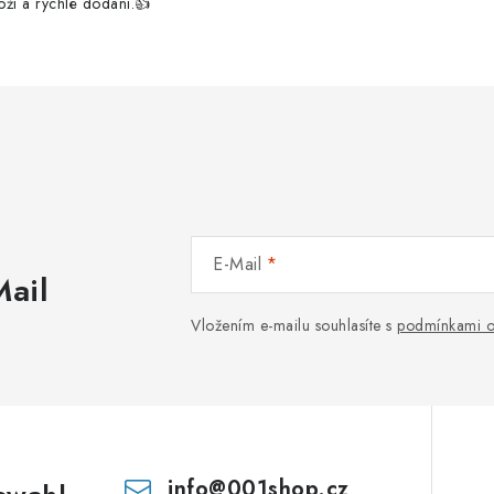
boží a rychlé dodání.👍
E-Mail
Mail
Vložením e-mailu souhlasíte s
podmínkami o
info
@
001shop.cz