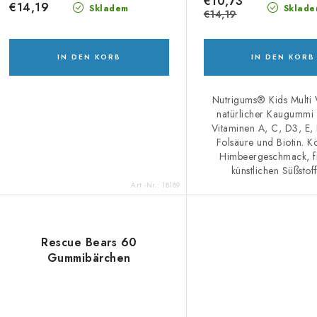
r
€10,73
i
€14,19
Skladem
Sklade
€14,19
o
e
d
r
IN DEN KORB
IN DEN KORB
u
u
Nutrigums® Kids Multi V
k
n
natürlicher Kaugummi 
Vitaminen A, C, D3, E,
g
Folsäure und Biotin. Kö
e
Himbeergeschmack, f
künstlichen Süßstoff
Art.-Nr.:
18189
Rescue Bears 60
Gummibärchen