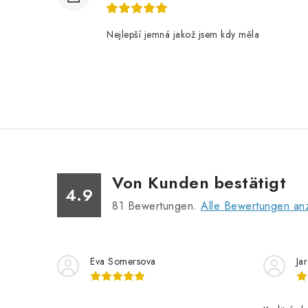
t
Nejlepší jemná jakož jsem kdy měla
r
i
Von Kunden bestätigt
4.9
81
Bewertungen.
Alle Bewertungen an
t
Eva Somersova
Ja