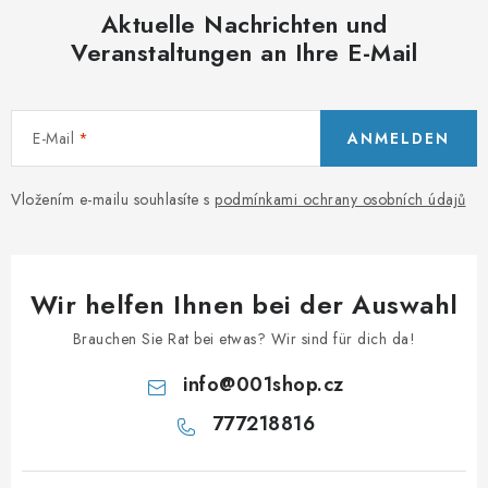
Aktuelle Nachrichten und
e
Veranstaltungen an Ihre E-Mail
r
L
i
s
E-Mail
ANMELDEN
t
e
Vložením e-mailu souhlasíte s
podmínkami ochrany osobních údajů
Wir helfen Ihnen bei der Auswahl
Brauchen Sie Rat bei etwas? Wir sind für dich da!
info
@
001shop.cz
777218816