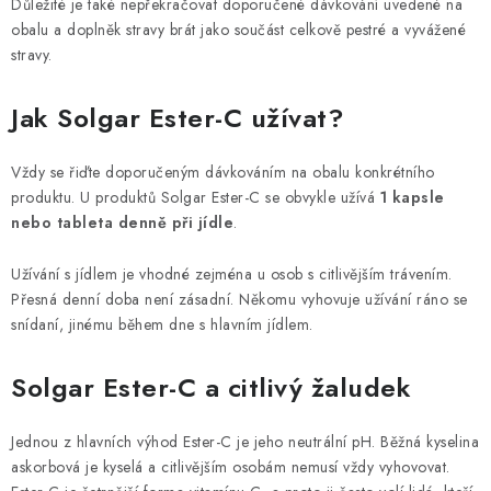
Důležité je také nepřekračovat doporučené dávkování uvedené na
obalu a doplněk stravy brát jako součást celkově pestré a vyvážené
stravy.
Jak Solgar Ester-C užívat?
Vždy se řiďte doporučeným dávkováním na obalu konkrétního
produktu. U produktů Solgar Ester-C se obvykle užívá
1 kapsle
nebo tableta denně při jídle
.
Užívání s jídlem je vhodné zejména u osob s citlivějším trávením.
Přesná denní doba není zásadní. Někomu vyhovuje užívání ráno se
snídaní, jinému během dne s hlavním jídlem.
Solgar Ester-C a citlivý žaludek
Jednou z hlavních výhod Ester-C je jeho neutrální pH. Běžná kyselina
askorbová je kyselá a citlivějším osobám nemusí vždy vyhovovat.