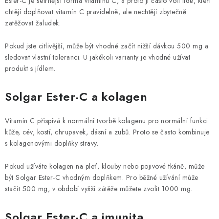
Ester-C je šetrnější forma vitamínu C, a proto ji často volí lidé, kteří
chtějí doplňovat vitamín C pravidelně, ale nechtějí zbytečně
zatěžovat žaludek.
Pokud jste citlivější, může být vhodné začít nižší dávkou 500 mg a
sledovat vlastní toleranci. U jakékoli varianty je vhodné užívat
produkt s jídlem.
Solgar Ester-C a kolagen
Vitamín C přispívá k normální tvorbě kolagenu pro normální funkci
kůže, cév, kostí, chrupavek, dásní a zubů. Proto se často kombinuje
s kolagenovými doplňky stravy.
Pokud užíváte kolagen na pleť, klouby nebo pojivové tkáně, může
být Solgar Ester-C vhodným doplňkem. Pro běžné užívání může
stačit 500 mg, v období vyšší zátěže můžete zvolit 1000 mg.
Solgar Ester-C a imunita