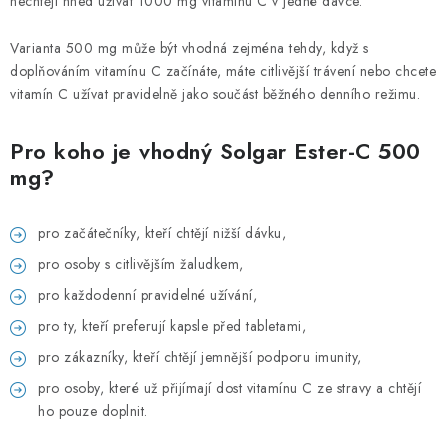
nechtějí hned užívat 1000 mg vitamínu C v jedné dávce.
Varianta 500 mg může být vhodná zejména tehdy, když s
doplňováním vitamínu C začínáte, máte citlivější trávení nebo chcete
vitamín C užívat pravidelně jako součást běžného denního režimu.
Pro koho je vhodný Solgar Ester-C 500
mg?
pro začátečníky, kteří chtějí nižší dávku,
pro osoby s citlivějším žaludkem,
pro každodenní pravidelné užívání,
pro ty, kteří preferují kapsle před tabletami,
pro zákazníky, kteří chtějí jemnější podporu imunity,
pro osoby, které už přijímají dost vitamínu C ze stravy a chtějí
ho pouze doplnit.