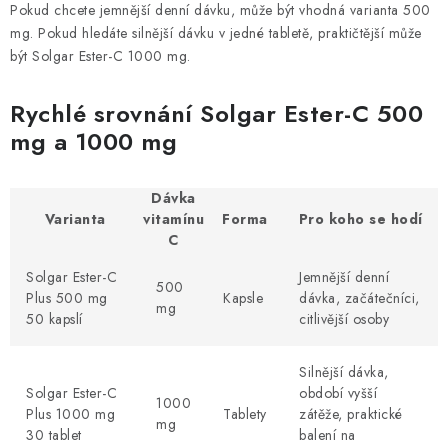
PORADNA
Pokud chcete jemnější denní dávku, může být vhodná varianta 500
mg. Pokud hledáte silnější dávku v jedné tabletě, praktičtější může
MARKEN
být Solgar Ester-C 1000 mg.
Rychlé srovnání Solgar Ester-C 500
Jak nakupovat
Obchodní podmínky
mg a 1000 mg
Podmínky ochrany osobních údajů
Kontakty
Natural Health Store
Glossar der Fachbegriffe
Dávka
Server Map
Meine Bestellung
Varianta
vitamínu
Forma
Pro koho se hodí
C
Solgar Ester-C
Jemnější denní
500
Plus 500 mg
Kapsle
dávka, začátečníci,
mg
50 kapslí
citlivější osoby
Silnější dávka,
Solgar Ester-C
období vyšší
1000
Plus 1000 mg
Tablety
zátěže, praktické
mg
30 tablet
balení na