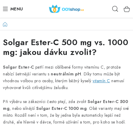
Zum
Such
Inhalt
springen
Startseite
DOPLŇKY STRAVY
Solgar Ester-C 500 mg vs. 1000
KOSMETIKA
mg: jakou dávku zvolit?
SPORT
Solgar Ester-C
patří mezi oblíbené formy vitamínu C, protože
LEBENSMITTEL
nabízí šetrnější variantu s
neutrálním pH
. Díky tomu může být
vhodnou volbou pro osoby, kterým běžný kyselý
vitamín C
nemusí
THEMEN
vyhovovat kvůli citlivějšímu žaludku.
Při výběru se zákazníci často ptají, zda zvolit
Solgar Ester-C 500
AKTION
mg
, nebo silnější
Solgar Ester-C 1000 mg
. Obě varianty mají své
místo. Rozdíl není v tom, že by jedna byla automaticky lepší než
DÁRKY PRO ZDRAVÍ
druhá, ale hlavně v dávce, formě užívání a tom, pro koho se hodí.