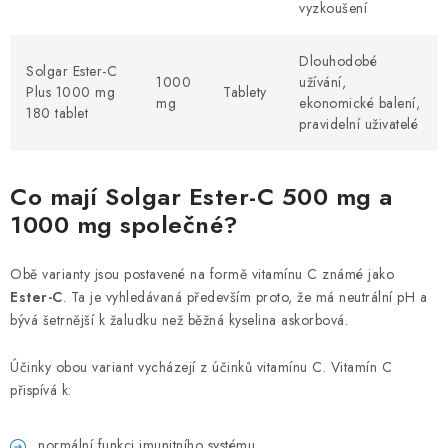
vyzkoušení
Dlouhodobé
Solgar Ester-C
1000
užívání,
Plus 1000 mg
Tablety
mg
ekonomické balení,
180 tablet
pravidelní uživatelé
Co mají Solgar Ester-C 500 mg a
1000 mg společné?
Obě varianty jsou postavené na formě vitamínu C známé jako
Ester-C
. Ta je vyhledávaná především proto, že má neutrální pH a
bývá šetrnější k žaludku než běžná kyselina askorbová.
Účinky obou variant vycházejí z účinků vitamínu C. Vitamín C
přispívá k:
normální funkci imunitního systému,