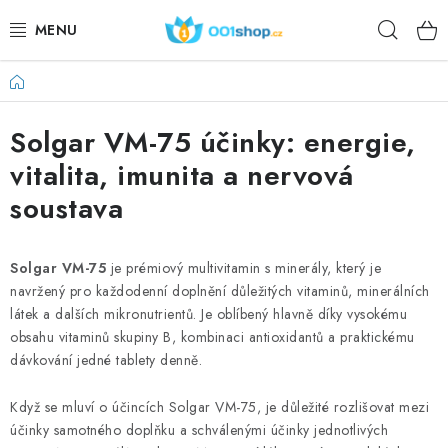
Zum
Such
Inhalt
springen
Startseite
DOPLŇKY STRAVY
Solgar VM-75 účinky: energie,
KOSMETIKA
vitalita, imunita a nervová
SPORT
soustava
LEBENSMITTEL
Solgar VM-75
je prémiový multivitamin s minerály, který je
navržený pro každodenní doplnění důležitých vitaminů, minerálních
THEMEN
látek a dalších mikronutrientů. Je oblíbený hlavně díky vysokému
obsahu vitaminů skupiny B, kombinaci antioxidantů a praktickému
AKTION
dávkování jedné tablety denně.
DÁRKY PRO ZDRAVÍ
Když se mluví o účincích Solgar VM-75, je důležité rozlišovat mezi
účinky samotného doplňku a schválenými účinky jednotlivých