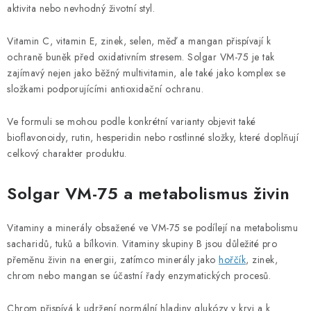
aktivita nebo nevhodný životní styl.
Vitamin C, vitamin E, zinek, selen, měď a mangan přispívají k
ochraně buněk před oxidativním stresem. Solgar VM-75 je tak
zajímavý nejen jako běžný multivitamin, ale také jako komplex se
složkami podporujícími antioxidační ochranu.
Ve formuli se mohou podle konkrétní varianty objevit také
bioflavonoidy, rutin, hesperidin nebo rostlinné složky, které doplňují
celkový charakter produktu.
Solgar VM-75 a metabolismus živin
Vitaminy a minerály obsažené ve VM-75 se podílejí na metabolismu
sacharidů, tuků a bílkovin. Vitaminy skupiny B jsou důležité pro
přeměnu živin na energii, zatímco minerály jako
hořčík
, zinek,
chrom nebo mangan se účastní řady enzymatických procesů.
Chrom přispívá k udržení normální hladiny glukózy v krvi a k