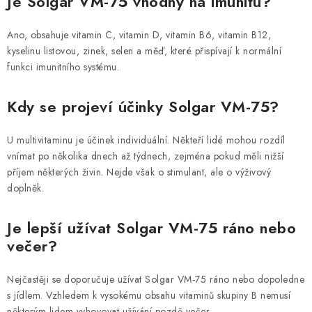
Je Solgar VM-75 vhodný na imunitu?
Ano, obsahuje vitamin C, vitamin D, vitamin B6, vitamin B12,
kyselinu listovou, zinek, selen a měď, které přispívají k normální
funkci imunitního systému.
Kdy se projeví účinky Solgar VM-75?
U multivitaminu je účinek individuální. Někteří lidé mohou rozdíl
vnímat po několika dnech až týdnech, zejména pokud měli nižší
příjem některých živin. Nejde však o stimulant, ale o výživový
doplněk.
Je lepší užívat Solgar VM-75 ráno nebo
večer?
Nejčastěji se doporučuje užívat Solgar VM-75 ráno nebo dopoledne
s jídlem. Vzhledem k vysokému obsahu vitaminů skupiny B nemusí
některým lidem vyhovovat užívání pozdě večer.