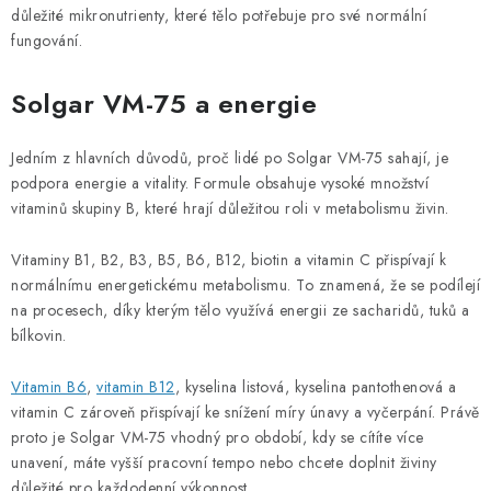
důležité mikronutrienty, které tělo potřebuje pro své normální
fungování.
Solgar VM-75 a energie
Jedním z hlavních důvodů, proč lidé po Solgar VM-75 sahají, je
podpora energie a vitality. Formule obsahuje vysoké množství
vitaminů skupiny B, které hrají důležitou roli v metabolismu živin.
Vitaminy B1, B2, B3, B5, B6, B12, biotin a vitamin C přispívají k
normálnímu energetickému metabolismu. To znamená, že se podílejí
na procesech, díky kterým tělo využívá energii ze sacharidů, tuků a
bílkovin.
Vitamin B6
,
vitamin B12
, kyselina listová, kyselina pantothenová a
vitamin C zároveň přispívají ke snížení míry únavy a vyčerpání. Právě
proto je Solgar VM-75 vhodný pro období, kdy se cítíte více
unavení, máte vyšší pracovní tempo nebo chcete doplnit živiny
důležité pro každodenní výkonnost.