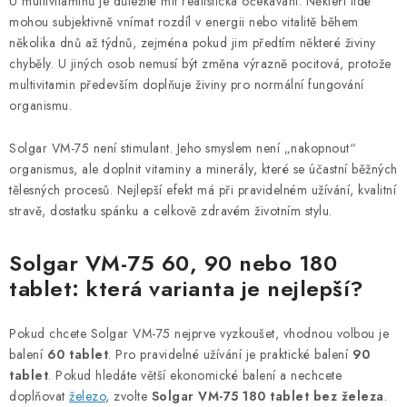
U multivitaminů je důležité mít realistická očekávání. Někteří lidé
mohou subjektivně vnímat rozdíl v energii nebo vitalitě během
několika dnů až týdnů, zejména pokud jim předtím některé živiny
chyběly. U jiných osob nemusí být změna výrazně pocitová, protože
multivitamin především doplňuje živiny pro normální fungování
organismu.
Solgar VM-75 není stimulant. Jeho smyslem není „nakopnout“
organismus, ale doplnit vitaminy a minerály, které se účastní běžných
tělesných procesů. Nejlepší efekt má při pravidelném užívání, kvalitní
stravě, dostatku spánku a celkově zdravém životním stylu.
Solgar VM-75 60, 90 nebo 180
tablet: která varianta je nejlepší?
Pokud chcete Solgar VM-75 nejprve vyzkoušet, vhodnou volbou je
balení
60 tablet
. Pro pravidelné užívání je praktické balení
90
tablet
. Pokud hledáte větší ekonomické balení a nechcete
doplňovat
železo
, zvolte
Solgar VM-75 180 tablet bez železa
.