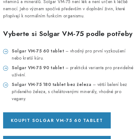
PORADNA
vitaminů a minerálů. Solgar VM-75 není lék a není určen k léčbě
nemocí. Jeho význam spočívá především v doplnění živin, které
přispívají k normálním funkcím organismu.
MARKEN
Vyberte si Solgar VM-75 podle potřeby
Jak nakupovat
Obchodní podmínky
Podmínky ochrany osobních údajů
Kontakty
Solgar VM-75 60 tablet
– vhodný pro první vyzkoušení
Natural Health Store
Glossar der Fachbegriffe
nebo kratší kúru.
Server Map
Meine Bestellung
Solgar VM-75 90 tablet
– praktická varianta pro pravidelné
užívání.
Solgar VM-75 180 tablet bez železa
– větší balení bez
přidaného železa, s chelátovanými minerály, vhodné pro
vegany.
KOUPIT SOLGAR VM-75 60 TABLET