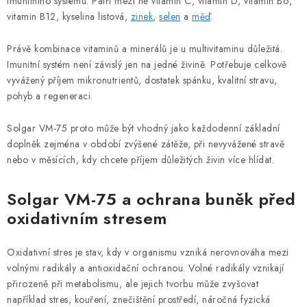
imunitního systému. Patří mezi ně vitamin C, vitamin D, vitamin B6,
vitamin B12, kyselina listová,
zinek
,
selen
a
měď
.
Právě kombinace vitaminů a minerálů je u multivitaminu důležitá.
Imunitní systém není závislý jen na jedné živině. Potřebuje celkově
vyvážený příjem mikronutrientů, dostatek spánku, kvalitní stravu,
pohyb a regeneraci.
Solgar VM-75 proto může být vhodný jako každodenní základní
doplněk zejména v období zvýšené zátěže, při nevyvážené stravě
nebo v měsících, kdy chcete příjem důležitých živin více hlídat.
Solgar VM-75 a ochrana buněk před
oxidativním stresem
Oxidativní stres je stav, kdy v organismu vzniká nerovnováha mezi
volnými radikály a antioxidační ochranou. Volné radikály vznikají
přirozeně při metabolismu, ale jejich tvorbu může zvyšovat
například stres, kouření, znečištění prostředí, náročná fyzická