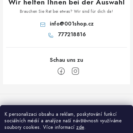
Wir helfen Ihnen bei der Auswahl
Brauchen Sie Rat bei etwas? Wir sind für dich da!
info
@
001shop.cz
777218816
F
u
ß
z
K personalizaci obsahu a reklam, poskytování funkcí
Wir akzeptieren online-Zahlungen
e
sociálních médií a analýze naší návštěvnosti využíváme
soubory cookies. Více informací
zde
.
i