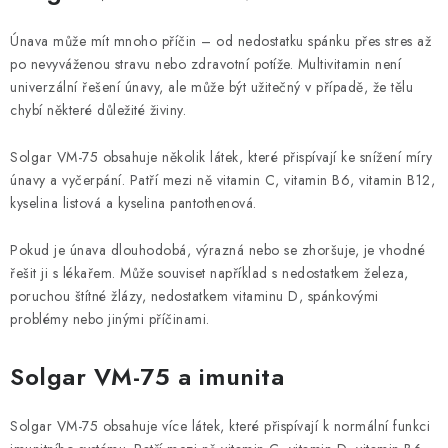
Únava může mít mnoho příčin – od nedostatku spánku přes stres až
po nevyváženou stravu nebo zdravotní potíže. Multivitamin není
univerzální řešení únavy, ale může být užitečný v případě, že tělu
chybí některé důležité živiny.
Solgar VM-75 obsahuje několik látek, které přispívají ke snížení míry
únavy a vyčerpání. Patří mezi ně vitamin C, vitamin B6, vitamin B12,
kyselina listová a kyselina pantothenová.
Pokud je únava dlouhodobá, výrazná nebo se zhoršuje, je vhodné
řešit ji s lékařem. Může souviset například s nedostatkem železa,
poruchou štítné žlázy, nedostatkem vitaminu D, spánkovými
problémy nebo jinými příčinami.
Solgar VM-75 a imunita
Solgar VM-75 obsahuje více látek, které přispívají k normální funkci