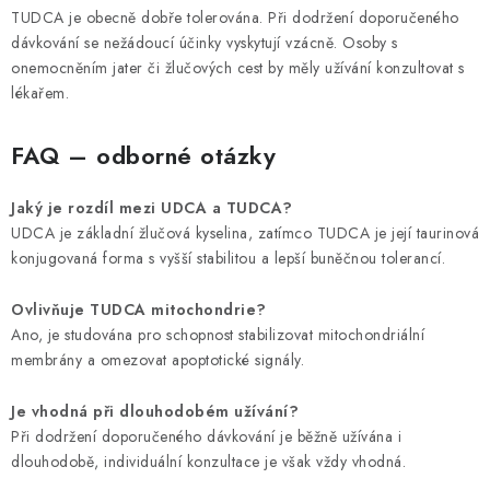
TUDCA je obecně dobře tolerována. Při dodržení doporučeného
dávkování se nežádoucí účinky vyskytují vzácně. Osoby s
onemocněním jater či žlučových cest by měly užívání konzultovat s
lékařem.
FAQ – odborné otázky
Jaký je rozdíl mezi UDCA a TUDCA?
UDCA je základní žlučová kyselina, zatímco TUDCA je její taurinová
konjugovaná forma s vyšší stabilitou a lepší buněčnou tolerancí.
Ovlivňuje TUDCA mitochondrie?
Ano, je studována pro schopnost stabilizovat mitochondriální
membrány a omezovat apoptotické signály.
Je vhodná při dlouhodobém užívání?
Při dodržení doporučeného dávkování je běžně užívána i
dlouhodobě, individuální konzultace je však vždy vhodná.