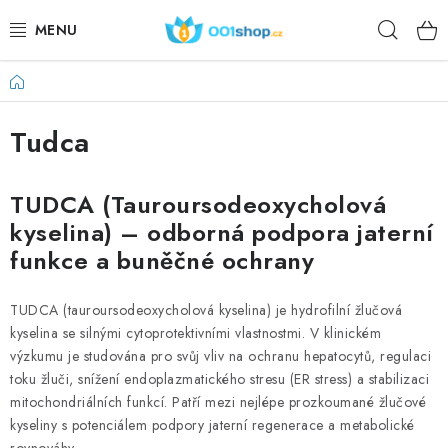
Zum
Such
Inhalt
springen
Startseite
DOPLŇKY STRAVY
Tudca
KOSMETIKA
SPORT
TUDCA (Tauroursodeoxycholová
kyselina) – odborná podpora jaterní
LEBENSMITTEL
funkce a buněčné ochrany
THEMEN
TUDCA (tauroursodeoxycholová kyselina) je hydrofilní žlučová
kyselina se silnými cytoprotektivními vlastnostmi. V klinickém
AKTION
výzkumu je studována pro svůj vliv na ochranu hepatocytů, regulaci
toku žluči, snížení endoplazmatického stresu (ER stress) a stabilizaci
DÁRKY PRO ZDRAVÍ
mitochondriálních funkcí. Patří mezi nejlépe prozkoumané žlučové
kyseliny s potenciálem podpory jaterní regenerace a metabolické