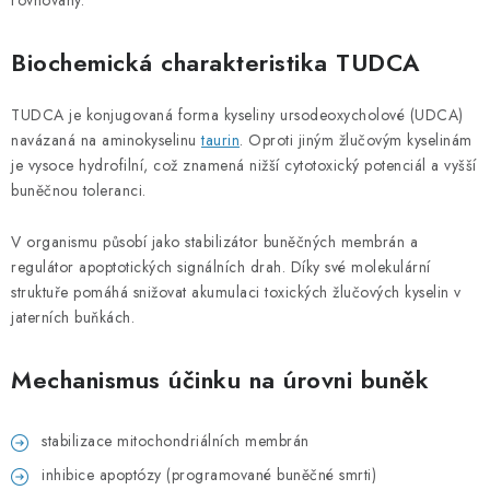
rovnováhy.
PORADNA
Biochemická charakteristika TUDCA
MARKEN
TUDCA je konjugovaná forma kyseliny ursodeoxycholové (UDCA)
Jak nakupovat
Obchodní podmínky
navázaná na aminokyselinu
taurin
. Oproti jiným žlučovým kyselinám
Podmínky ochrany osobních údajů
Kontakty
je vysoce hydrofilní, což znamená nižší cytotoxický potenciál a vyšší
Natural Health Store
Glossar der Fachbegriffe
buněčnou toleranci.
Server Map
Meine Bestellung
V organismu působí jako stabilizátor buněčných membrán a
regulátor apoptotických signálních drah. Díky své molekulární
struktuře pomáhá snižovat akumulaci toxických žlučových kyselin v
jaterních buňkách.
Mechanismus účinku na úrovni buněk
stabilizace mitochondriálních membrán
inhibice apoptózy (programované buněčné smrti)