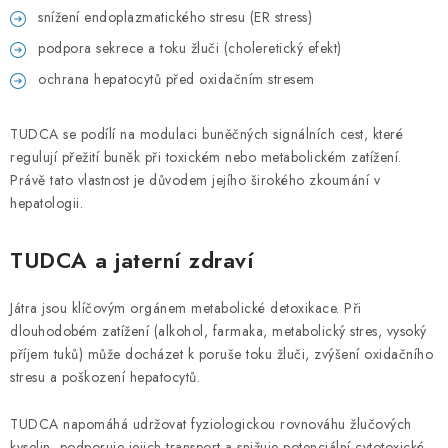
snížení endoplazmatického stresu (ER stress)
podpora sekrece a toku žluči (choleretický efekt)
ochrana hepatocytů před oxidačním stresem
TUDCA se podílí na modulaci buněčných signálních cest, které
regulují přežití buněk při toxickém nebo metabolickém zatížení.
Právě tato vlastnost je důvodem jejího širokého zkoumání v
hepatologii.
TUDCA a jaterní zdraví
Játra jsou klíčovým orgánem metabolické detoxikace. Při
dlouhodobém zatížení (alkohol, farmaka, metabolický stres, vysoký
příjem tuků) může docházet k poruše toku žluči, zvýšení oxidačního
stresu a poškození hepatocytů.
TUDCA napomáhá udržovat fyziologickou rovnováhu žlučových
kyselin, podporuje jejich transport a snižuje potenciální cytotoxické