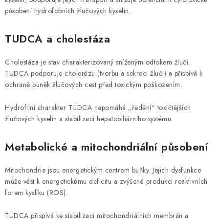
působení hydrofobních žlučových kyselin.
TUDCA a cholestáza
Cholestáza je stav charakterizovaný sníženým odtokem žluči.
TUDCA podporuje cholerézu (tvorbu a sekreci žluči) a přispívá k
ochraně buněk žlučových cest před toxickým poškozením.
Hydrofilní charakter TUDCA napomáhá „ředění“ toxičtějších
žlučových kyselin a stabilizaci hepatobiliárního systému.
Metabolické a mitochondriální působení
Mitochondrie jsou energetickým centrem buňky. Jejich dysfunkce
může vést k energetickému deficitu a zvýšené produkci reaktivních
forem kyslíku (ROS).
TUDCA přispívá ke stabilizaci mitochondriálních membrán a