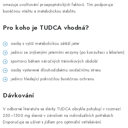
omezuje uvolňování proapoptotických faktorů. Tím podporuje
buněčnou vitalitu a metabolickou stabilitu.
Pro koho je TUDCA vhodná?
osoby s vyšší metabolickou zátěží jater
jedinci se zvýšenými jaterními enzymy (po konzultaci s lékařem)
sportovci během náročných tréninkových období
osoby vystavené dlouhodobému oxidačnímu stresu
jedinci hledající pokročilou buněčnou ochranu
Dávkování
V odborné literatuře se dávky TUDCA obvykle pohybují v rozmezí
250–1500 mg denně v závislosti na individuálních potřebách.
Doporučuje se užívat s jídlem pro optimální vstřebávání.