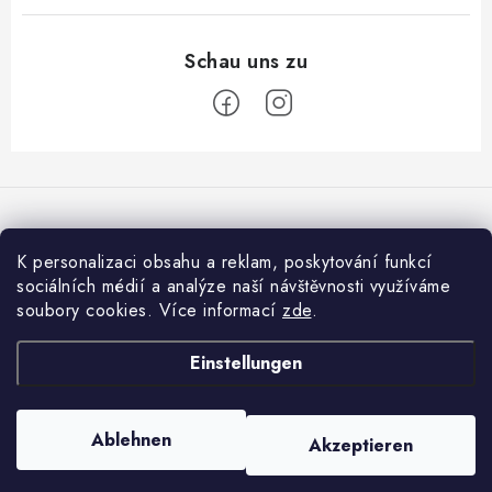
F
u
ß
z
K personalizaci obsahu a reklam, poskytování funkcí
Wir akzeptieren online-Zahlungen
e
sociálních médií a analýze naší návštěvnosti využíváme
soubory cookies. Více informací
zde
.
i
l
Informace pro vás
Einstellungen
e
Jak nakupovat
Copyright 2026
001shop.cz - Vitamíny a kosmetika Praha 1
. Alle Rechte
Ablehnen
Obchodní podmínky
Akzeptieren
vorbehalten.
Cookie-Einstellungen ändern
Erstellt von Shoptet
Podmínky ochrany osobních údajů