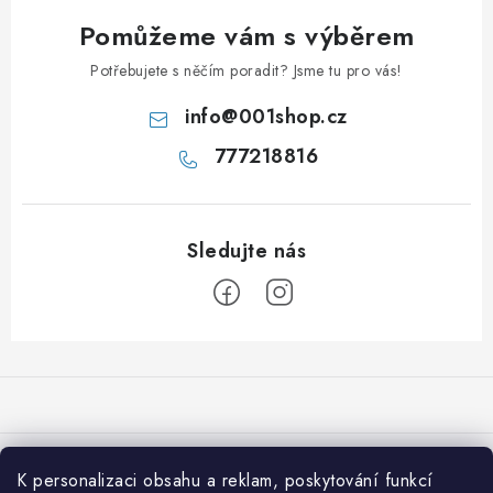
Pomůžeme vám s výběrem
Potřebujete s něčím poradit? Jsme tu pro vás!
info
@
001shop.cz
777218816
Z
á
p
a
Přijímáme online platby
t
K personalizaci obsahu a reklam, poskytování funkcí