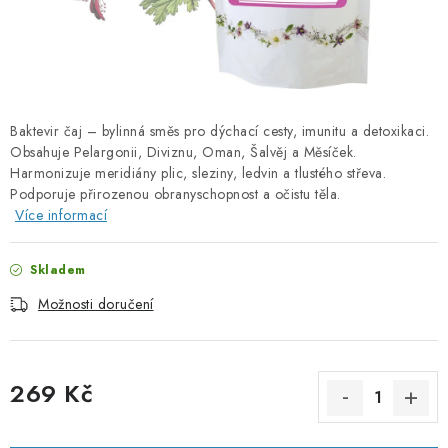
PORADNA
ZNAČKY
Jak nakupovat
Obchodní podmínky
Baktevir čaj – bylinná směs pro dýchací cesty, imunitu a detoxikaci.
Podmínky ochrany osobních údajů
Kontakty
Obsahuje Pelargonii, Diviznu, Oman, Šalvěj a Měsíček.
Natural Health Store
Slovník pojmů
Mapa serveru
Harmonizuje meridiány plic, sleziny, ledvin a tlustého střeva.
Podporuje přirozenou obranyschopnost a očistu těla.
Moje objednávka
Více informací
Skladem
Možnosti doručení
269 Kč
Měrná cena: