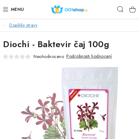
Přejít
Hleda
na
obsah
Doplňky stravy
DOPLŇKY STRAVY
Diochi - Baktevir čaj 100g
KOSMETIKA
Podrobnosti hodnocení
Neohodnoceno
SPORT
POTRAVINY
TÉMATA
AKCE
DÁRKY