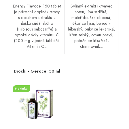
Energy Flavocel 150 tablet
Bylinný extrakt (krvavec
je přírodní doplněk stravy
toten, lípa srdčitá,
s obsahem extraktu z
mateřídouška obecná,
ibišku súdánského
lékořice lysá, benedikt
(Hibiscus sabdariffa) a
lékařský, bukvice lékařská,
vysoké dávky vitamínu C
křen selský, oman pravý,
(200 mg v jedné tabletě).
potočnice lékařská,
Vitamín C...
chininovník...
Diochi - Gerocel 50 ml
Novinka