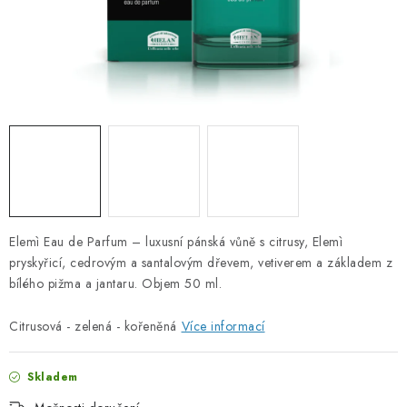
PORADNA
ZNAČKY
Jak nakupovat
Obchodní podmínky
Podmínky ochrany osobních údajů
Kontakty
Natural Health Store
Slovník pojmů
Mapa serveru
Moje objednávka
Elemì Eau de Parfum – luxusní pánská vůně s citrusy, Elemì
pryskyřicí, cedrovým a santalovým dřevem, vetiverem a základem z
bílého pižma a jantaru. Objem 50 ml.
Citrusová - zelená - kořeněná
Více informací
Skladem