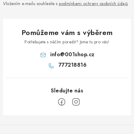
Vložením e-mailu souhlasíte s
podmínkami ochrany osobních údajů
Pomůžeme vám s výběrem
Potřebujete s něčím poradit? Jsme tu pro vás!
info
@
001shop.cz
777218816
Z
á