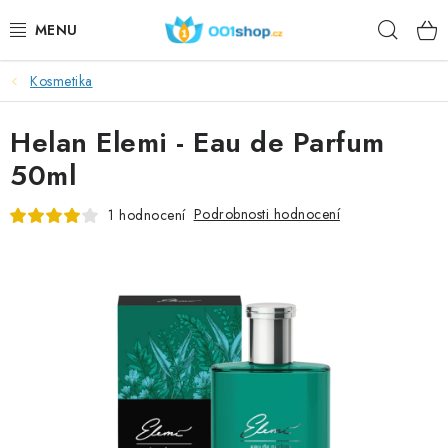
Přejít
Hleda
na
obsah
Kosmetika
DOPLŇKY STRAVY
Helan Elemi - Eau de Parfum
KOSMETIKA
50ml
SPORT
Podrobnosti hodnocení
1 hodnocení
POTRAVINY
TÉMATA
AKCE
DÁRKY