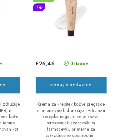
Tip
€26,46
m
Skladem
ICO
DODAJ V KOŠARICO
i združuje
Krema za krepitev kožne pregrade
HPR) in
in intenzivno hidratacijo - vrhunska
 tena kože
korejska nega, ki so jo razvili
in temne
strokovnjaki (zdravniki in
snovan kot
farmacevti), primerna za
vsakodnevno uporabo in...