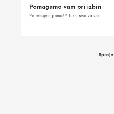
Pomagamo vam pri izbiri
Potrebujete pomoč? Tukaj smo za vas!
S
p
Spreje
o
d
n
j
a
s