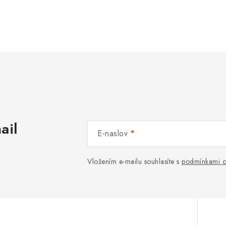
n
a
š
e
v
a
n
ail
E-naslov
e
Vložením e-mailu souhlasíte s
podmínkami o