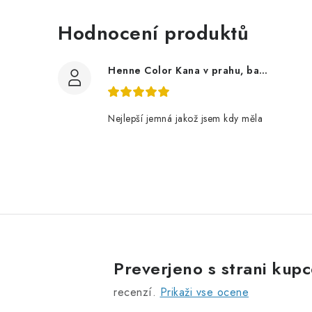
l
Hodnocení produktů
i
Henne Color Kana v prahu, barva: rjava 100 g
l
Nejlepší jemná jakož jsem kdy měla
t
i
Preverjeno s strani kup
recenzí.
Prikaži vse ocene