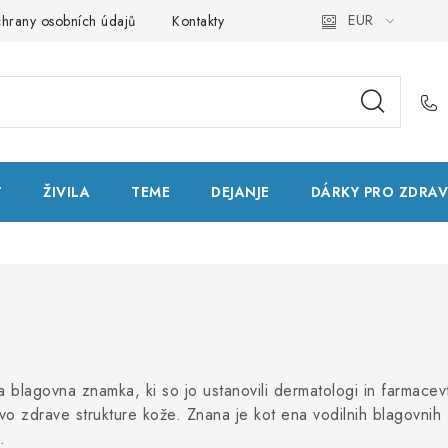
EUR
hrany osobních údajů
Kontakty
Natural Health Store
Slo
T
ŽIVILA
TEME
DEJANJE
DÁRKY PRO ZDRAV
blagovna znamka, ki so jo ustanovili dermatologi in farmacev
vo zdrave strukture kože. Znana je kot ena vodilnih blagovnih 
.