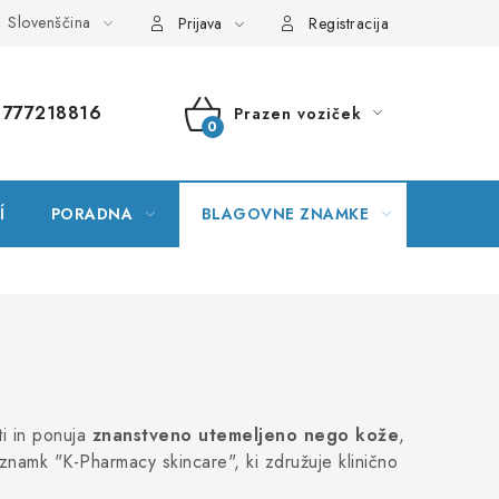
Slovenščina
var
Zemljevid spletne strani
Moje naročilo
Prijava
Registracija
777218816
Prazen voziček
NAKUPOVALNI
VOZIČEK
Í
PORADNA
BLAGOVNE ZNAMKE
ti in ponuja
znanstveno utemeljeno nego kože
,
znamk "K-Pharmacy skincare", ki združuje klinično