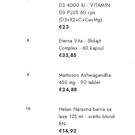
D3 4000 IU - VITAMIN
D3 PLUS 60 cps
(D3+K2+C+Ca+Mg)
€23
Eterna Vita - Shilajit
Complex - 60 kapsul
€33,85
Mattisson Ashwagandha
450 mg - 90 tablet
€24,88
Helan Naravna barva za
t
lase 125 ml - svetlo blond
r
8N
€14,92