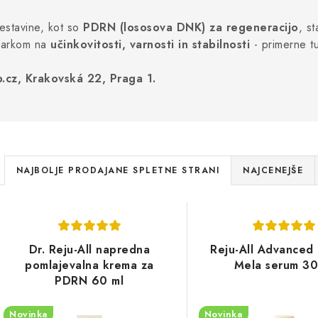
sestavine, kot so
PDRN (lososova DNK) za regeneracijo
, s
darkom na
učinkovitosti, varnosti in stabilnosti
- primerne t
p.cz, Krakovská 22, Praga 1.
R
NAJBOLJE PRODAJANE SPLETNE STRANI
NAJCENEJŠE
a
S
z
e
v
Dr. Reju-All napredna
Reju-All Advanced 
z
pomlajevalna krema za
Mela serum 30
r
PDRN 60 ml
n
š
Novinka
Novinka