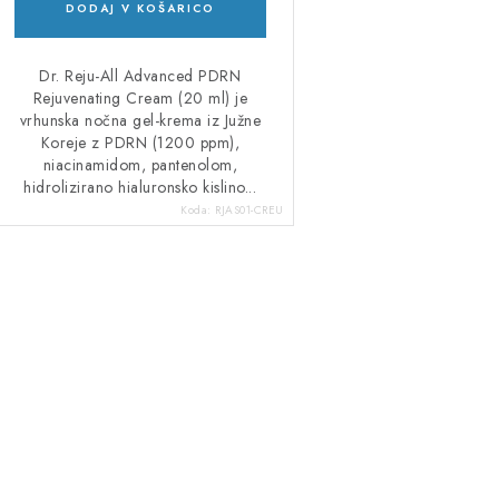
DODAJ V KOŠARICO
Dr. Reju-All Advanced PDRN
Rejuvenating Cream (20 ml) je
vrhunska nočna gel-krema iz Južne
Koreje z PDRN (1200 ppm),
niacinamidom, pantenolom,
hidrolizirano hialuronsko kislino...
Koda:
RJAS01-CREU
K
o
n
o