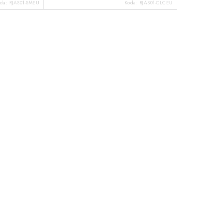
oda:
RJAS01-SMEU
Koda:
RJAS01-CLCEU