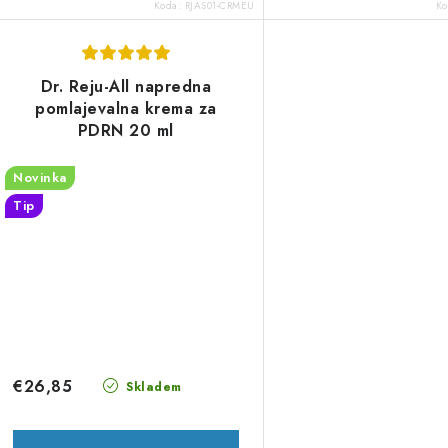
Koda:
RJAS01-CRMEU
K
v
Dr. Reju-All napredna
pomlajevalna krema za
PDRN 20 ml
Novinka
Tip
€26,85
Skladem