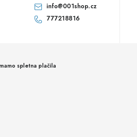
info
@
001shop.cz
777218816
mamo spletna plačila