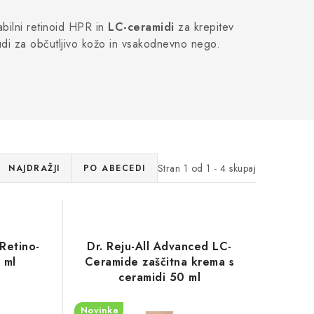
tabilni retinoid HPR in
LC-ceramidi
za krepitev
udi za občutljivo kožo in vsakodnevno nego.
Stran
1
od
1
-
4
skupaj
NAJDRAŽJI
PO ABECEDI
Retino-
Dr. Reju-All Advanced LC-
 ml
Ceramide zaščitna krema s
ceramidi 50 ml
Novinka