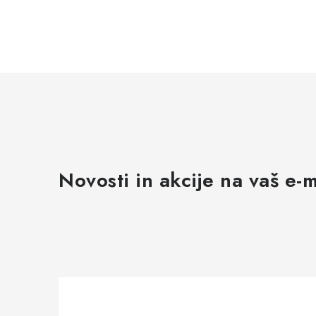
t
Novosti in akcije na vaš e-m
j