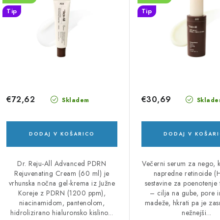
a
č
Tip
Tip
m
a
n
z
j
d
e
e
i
€72,62
€30,69
Skladem
Sklade
z
k
d
DODAJ V KOŠARICO
DODAJ V KOŠAR
o
e
Dr. Reju-All Advanced PDRN
Večerni serum za nego, k
v
l
Rejuvenating Cream (60 ml) je
napredne retinoide (
vrhunska nočna gel-krema iz Južne
sestavine za poenotenje
k
Koreje z PDRN (1200 ppm),
– cilja na gube, pore 
niacinamidom, pantenolom,
madeže, hkrati pa je za
o
hidrolizirano hialuronsko kislino...
nežnejši...