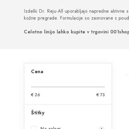
Izdelki Dr. Reju-All uporabljajo napredne aktivne 
kožne pregrade. Formulacije so zasnovane s pou
Celotno linijo lahko kupite v trgovini 001sho
S
Cena
t
r
€
26
€
73
a
n
Štítky
s
Na zalogi