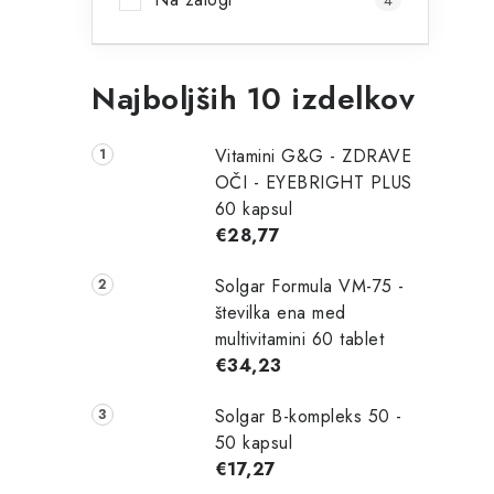
4
k
a
i
Najboljših 10 izdelkov
v
r
Vitamini G&G - ZDRAVE
s
OČI - EYEBRIGHT PLUS
60 kapsul
t
€28,77
l
i
Solgar Formula VM-75 -
c
številka ena med
multivitamini 60 tablet
a
€34,23
Solgar B-kompleks 50 -
50 kapsul
€17,27