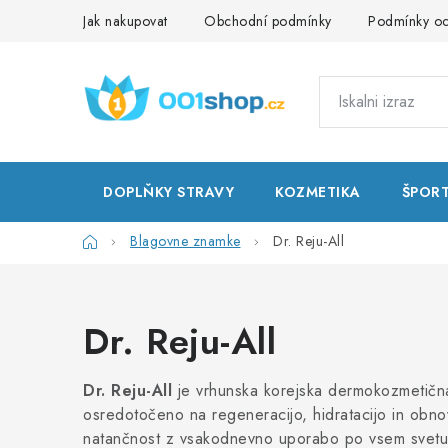
Preskoči
Jak nakupovat
Obchodní podmínky
Podmínky oc
na
vsebino
DOPLŇKY STRAVY
KOZMETIKA
ŠPOR
Domača
Blagovne znamke
Dr. Reju-All
stran
Dr. Reju-All
Dr. Reju-All
je vrhunska korejska dermokozmetična 
osredotočeno na regeneracijo, hidratacijo in obno
natančnost z vsakodnevno uporabo po vsem svetu