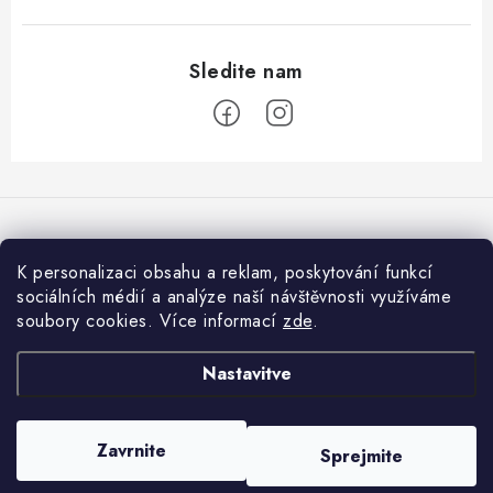
S
p
o
d
K personalizaci obsahu a reklam, poskytování funkcí
Sprejemamo spletna plačila
n
sociálních médií a analýze naší návštěvnosti využíváme
soubory cookies. Více informací
zde
.
j
a
Informace pro vás
Nastavitve
s
Jak nakupovat
t
Avtorske pravice 2026
001shop.cz - Vitamíny a kosmetika Praha 1
. Vse pravice
r
Zavrnite
Obchodní podmínky
Sprejmite
pridržane.
Urejanje nastavitev piškotkov
a
Ustvaril Shoptet
Podmínky ochrany osobních údajů