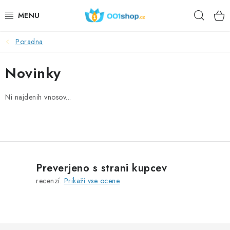
Preskoči
Iskan
na
vsebino
Poradna
DOPLŇKY STRAVY
Novinky
KOZMETIKA
Ni najdenih vnosov...
ŠPORT
ŽIVILA
TEME
Preverjeno s strani kupcev
DEJANJE
recenzí.
Prikaži vse ocene
DÁRKY PRO ZDRAVÍ