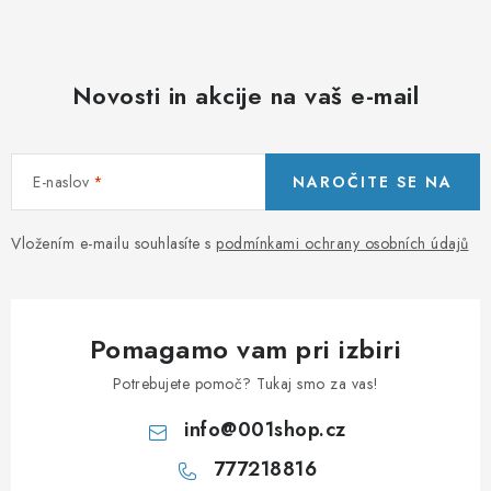
PORADNA
BLAGOVNE ZNAMKE
Novosti in akcije na vaš e-mail
Jak nakupovat
Obchodní podmínky
Podmínky ochrany osobních údajů
Kontakty
E-naslov
NAROČITE SE NA
Natural Health Store
Slovar
Zemljevid spletne strani
Moje naročilo
Vložením e-mailu souhlasíte s
podmínkami ochrany osobních údajů
Pomagamo vam pri izbiri
Potrebujete pomoč? Tukaj smo za vas!
info
@
001shop.cz
777218816