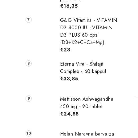
€16,35
G&G Vitamins - VITAMIN
D3 4000 IU - VITAMIN
D3 PLUS 60 cps
(D3+K2+C+Ca+Mg)
€23
Eterna Vita - Shilajit
Complex - 60 kapsul
€33,85
Mattisson Ashwagandha
450 mg - 90 tablet
€24,88
Helan Naravna barva za