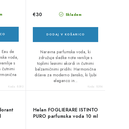
€30
m
Skladem
ICO
DODAJ V KOŠARICO
r Eau de
Naravna parfumska voda, ki
mska voda,
združuje sladke note vanilije s
anilije s
toplimi lesnimi akordi in čutnimi
n čutnimi
balzamičnimi pridihi. Harmonična
armonična
dišava za moderno žensko, ki ljubi
eleganco in...
Koda:
8393
Koda:
8394
dorant
Helan FOGLIERARE ISTINTO
l
PURO parfumska voda 10 ml