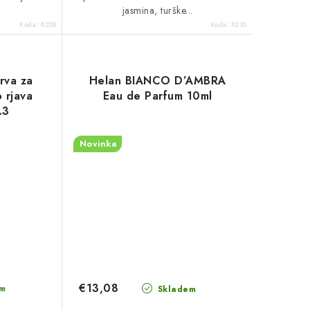
jasmina, turške...
Koda:
8228
Koda:
8230
rva za
Helan BIANCO D’AMBRA
o rjava
Eau de Parfum 10ml
.3
Novinka
€13,08
m
Skladem