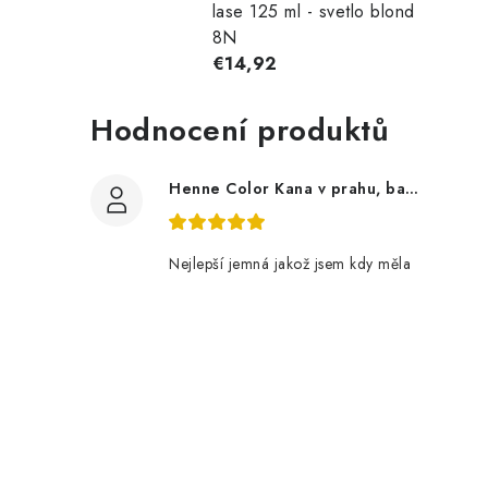
lase 125 ml - svetlo blond
8N
€14,92
Hodnocení produktů
Henne Color Kana v prahu, barva: rjava 100 g
Nejlepší jemná jakož jsem kdy měla