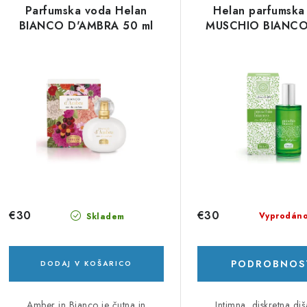
e
v
Parfumska voda Helan
Helan parfumska
z
BIANCO D'AMBRA 50 ml
MUSCHIO BIANCO
r
n
š
a
č
m
a
n
z
j
d
e
e
i
€30
€30
Vyprodán
Skladem
z
k
d
PODROBNOS
DODAJ V KOŠARICO
o
e
Amber in Bianco je čutna in
Intimna, diskretna diš