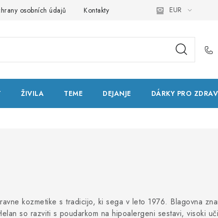
EUR
hrany osobních údajů
Kontakty
Natural Health Store
Slo
T
ŽIVILA
TEME
DEJANJE
DÁRKY PRO ZDRAV
aravne kozmetike s tradicijo, ki sega v leto 1976. Blagovna zna
Helan so razviti s poudarkom na hipoalergeni sestavi, visoki učin