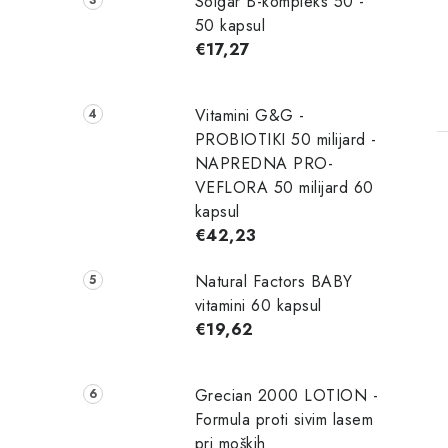
Solgar B-kompleks 50 -
50 kapsul
€17,27
Vitamini G&G -
PROBIOTIKI 50 milijard -
NAPREDNA PRO-
VEFLORA 50 milijard 60
kapsul
€42,23
Natural Factors BABY
vitamini 60 kapsul
€19,62
Grecian 2000 LOTION -
Formula proti sivim lasem
pri moških