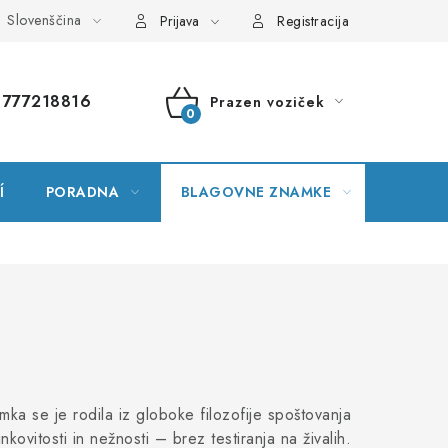
Slovenščina
var
Zemljevid spletne strani
Moje naročilo
Prijava
Registracija
777218816
Prazen voziček
NAKUPOVALNI
VOZIČEK
Í
PORADNA
BLAGOVNE ZNAMKE
mka se je rodila iz globoke filozofije spoštovanja
kovitosti in nežnosti – brez testiranja na živalih.