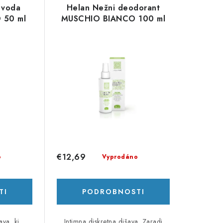
 voda
Helan Nežni deodorant
 50 ml
MUSCHIO BIANCO 100 ml
€12,69
o
Vyprodáno
TI
PODROBNOSTI
ava, ki
Intimna diskretna dišava. Zaradi