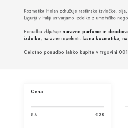
Kozmetika Helan združuje rastlinske izvlečke, olja
Liguriji v Italiji ustvarjamo izdelke z umetniško ne
Ponudba vključuje
naravne parfume in deodora
izdelke
,
naravne repelenti
,
lasna kozmetika
,
na
Celotno ponudbo lahko kupite v trgovini 001
S
Cena
t
r
€
3
€
38
a