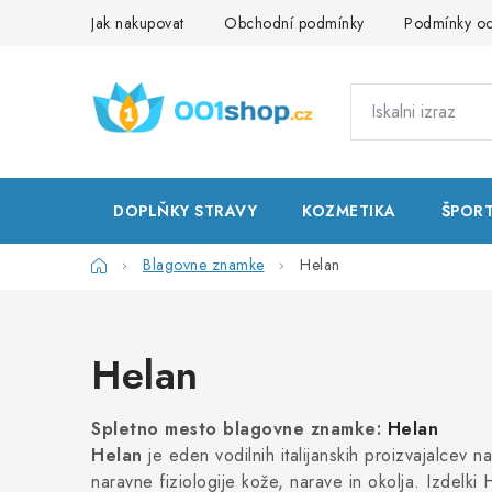
Preskoči
Jak nakupovat
Obchodní podmínky
Podmínky oc
na
vsebino
DOPLŇKY STRAVY
KOZMETIKA
ŠPOR
Domača
Blagovne znamke
Helan
stran
Helan
Spletno mesto blagovne znamke:
Helan
Helan
je eden vodilnih italijanskih proizvajalcev n
naravne fiziologije kože, narave in okolja. Izdelki 