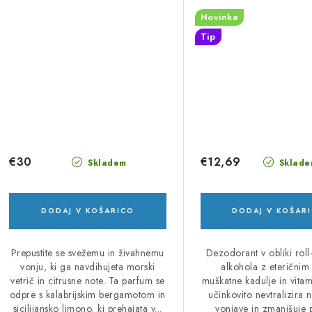
Novinka
Tip
€30
€12,69
Skladem
Sklade
DODAJ V KOŠARICO
DODAJ V KOŠAR
Prepustite se svežemu in živahnemu
Dezodorant v obliki rol
vonju, ki ga navdihujeta morski
alkohola z eteričnim
vetrič in citrusne note. Ta parfum se
muškatne kadulje in vitam
odpre s kalabrijskim bergamotom in
učinkovito nevtralizira 
sicilijansko limono, ki prehajata v...
vonjave in zmanjšuje p