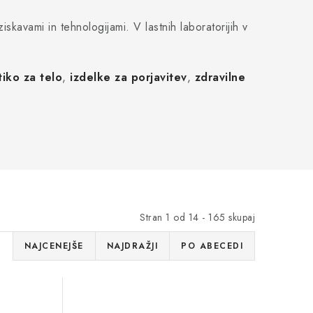
kavami in tehnologijami. V lastnih laboratorijih v
iko za telo
,
izdelke za porjavitev
,
zdravilne
Stran
1
od
14
-
165
skupaj
I
NAJCENEJŠE
NAJDRAŽJI
PO ABECEDI