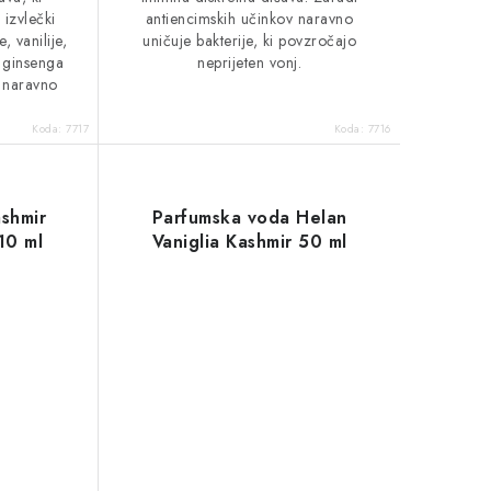
 izvlečki
antiencimskih učinkov naravno
, vanilije,
uničuje bakterije, ki povzročajo
n ginsenga
neprijeten vonj.
n naravno
Koda:
7717
Koda:
7716
ashmir
Parfumska voda Helan
10 ml
Vaniglia Kashmir 50 ml