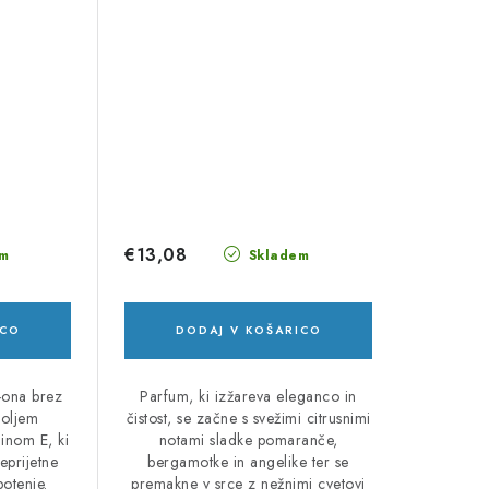
€13,08
m
Skladem
ICO
DODAJ V KOŠARICO
l-ona brez
Parfum, ki izžareva eleganco in
 oljem
čistost, se začne s svežimi citrusnimi
inom E, ki
notami sladke pomaranče,
neprijetne
bergamotke in angelike ter se
otenje.
premakne v srce z nežnimi cvetovi