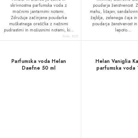
v
l
skrivnostna parfumska voda z
poudarja ženstvenost. Z
močnimi jantarnimi notami.
mahu, lišajev, sandalovine
k
Združuje začinjene poudarke
žajblja, zelenega čaja i
muškatnega oreščka z nežnimi
poudarja ženstvenost i
o
pudrastimi in mošusnimi notami, ki...
lepoto....
Koda:
8221
v
Parfumska voda Helan
Helan Vaniglia K
Daefne 50 ml
parfumska voda 