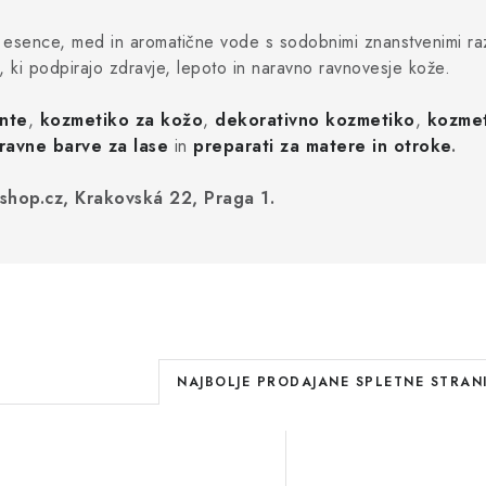
, esence, med in aromatične vode s sodobnimi znanstvenimi razis
go, ki podpirajo zdravje, lepoto in naravno ravnovesje kože.
nte
,
kozmetiko za kožo
,
dekorativno kozmetiko
,
kozmet
ravne barve za lase
in
preparati za matere in otroke
.
shop.cz, Krakovská 22, Praga 1.
R
NAJBOLJE PRODAJANE SPLETNE STRAN
a
S
z