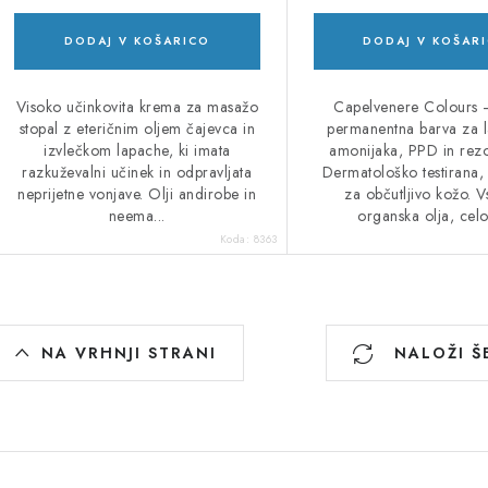
DODAJ V KOŠARICO
DODAJ V KOŠAR
Visoko učinkovita krema za masažo
Capelvenere Colours 
stopal z eteričnim oljem čajevca in
permanentna barva za l
izvlečkom lapache, ki imata
amonijaka, PPD in rezo
razkuževalni učinek in odpravljata
Dermatološko testirana,
neprijetne vonjave. Olji andirobe in
za občutljivo kožo. V
neema...
organska olja, celov
Koda:
8363
K
NA VRHNJI STRANI
NALOŽI Š
o
n