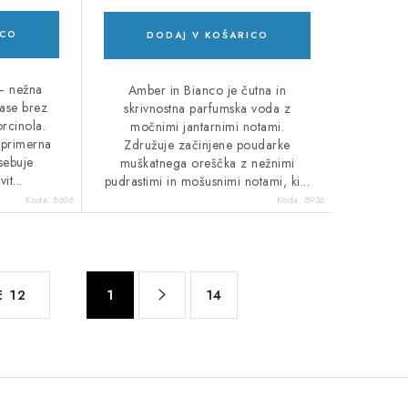
ICO
DODAJ V KOŠARICO
– nežna
Amber in Bianco je čutna in
ase brez
skrivnostna parfumska voda z
rcinola.
močnimi jantarnimi notami.
 primerna
Združuje začinjene poudarke
sebuje
muškatnega oreščka z nežnimi
it...
pudrastimi in mošusnimi notami, ki...
Koda:
8606
Koda:
8936
P
E 12
1
14
a
g
i
n