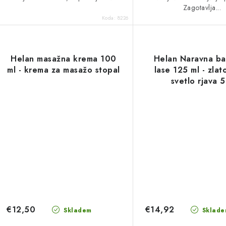
Zagotavlja...
Koda:
8226
Helan masažna krema 100
Helan Naravna ba
ml - krema za masažo stopal
lase 125 ml - zlat
svetlo rjava 5
€12,50
€14,92
Skladem
Sklade