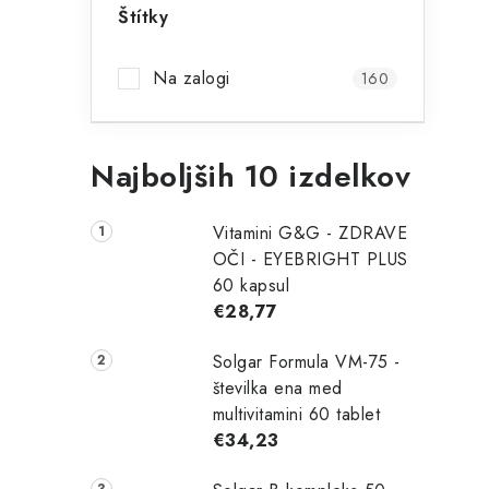
n
Štítky
s
Na zalogi
160
k
a
Najboljših 10 izdelkov
v
i
r
Vitamini G&G - ZDRAVE
s
OČI - EYEBRIGHT PLUS
60 kapsul
t
€28,77
i
Solgar Formula VM-75 -
l
c
številka ena med
multivitamini 60 tablet
a
€34,23