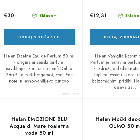
€30
€12,31
Skladem
Sklade
DODAJ V KOŠARICO
DODAJ V KOŠAR
Helan Daefne Eau de Parfum 50 ml
Helan Vaniglia Kashmi
- originalni ženski parfum,
Parfum je naravna parfu
navdihnjen z mitom o nimfi Dafne.
ki združuje sladke note v
Združuje svež bergamot, cvetlične
toplimi lesnimi akordi i
note in lesno-vanilijevo osnovo.
balzamičnimi pridihi. H
dišava za...
Koda:
8578
Helan EMOZIONE BLU
Helan Moški deo
Acqua di Mare toaletna
OLMO 50 m
voda 50 ml