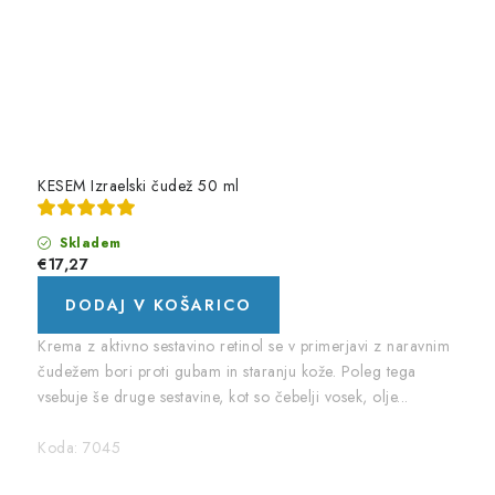
KESEM Izraelski čudež 50 ml
Skladem
€17,27
DODAJ V KOŠARICO
Krema z aktivno sestavino retinol se v primerjavi z naravnim
čudežem bori proti gubam in staranju kože. Poleg tega
vsebuje še druge sestavine, kot so čebelji vosek, olje...
Koda:
7045