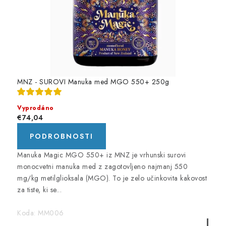
MNZ - SUROVI Manuka med MGO 550+ 250g
Vyprodáno
€74,04
PODROBNOSTI
Manuka Magic MGO 550+ iz MNZ je vrhunski surovi
monocvetni manuka med z zagotovljeno najmanj 550
mg/kg metilglioksala (MGO). To je zelo učinkovita kakovost
za tiste, ki se...
Koda:
MM006