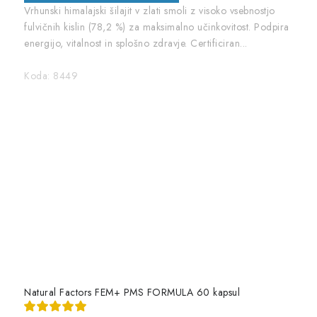
Vrhunski himalajski šilajit v zlati smoli z visoko vsebnostjo
fulvičnih kislin (78,2 %) za maksimalno učinkovitost. Podpira
energijo, vitalnost in splošno zdravje. Certificiran...
Koda:
8449
Natural Factors FEM+ PMS FORMULA 60 kapsul