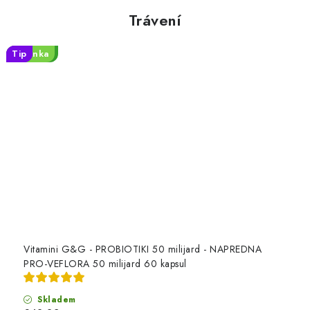
Trávení
Vlastní 3
Novinka
Tip
Tip
Vitamini G&G - PROBIOTIKI 50 milijard - NAPREDNA
PRO-VEFLORA 50 milijard 60 kapsul
Skladem