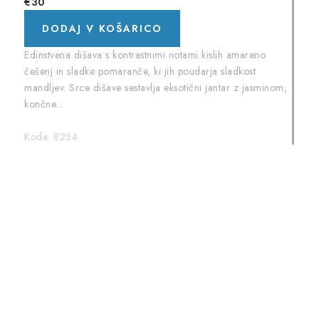
€30
DODAJ V KOŠARICO
Edinstvena dišava s kontrastnimi notami kislih amareno
češenj in sladke pomaranče, ki jih poudarja sladkost
mandljev. Srce dišave sestavlja eksotični jantar z jasminom,
končne...
Koda:
8234