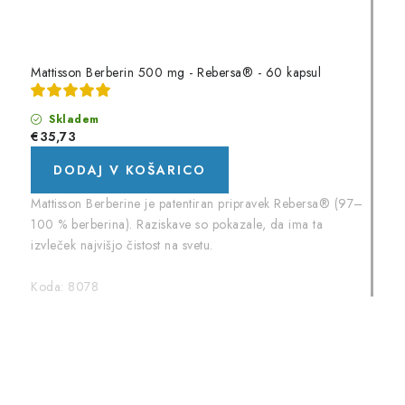
Mattisson Berberin 500 mg - Rebersa® - 60 kapsul
Skladem
€35,73
DODAJ V KOŠARICO
Mattisson Berberine je patentiran pripravek Rebersa® (97–
100 % berberina). Raziskave so pokazale, da ima ta
izvleček najvišjo čistost na svetu.
Koda:
8078