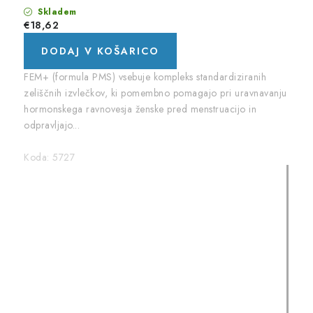
Skladem
€18,62
DODAJ V KOŠARICO
FEM+ (formula PMS) vsebuje kompleks standardiziranih
zeliščnih izvlečkov, ki pomembno pomagajo pri uravnavanju
hormonskega ravnovesja ženske pred menstruacijo in
odpravljajo...
Koda:
5727