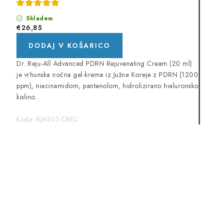
Skladem
€26,85
DODAJ V KOŠARICO
Dr. Reju-All Advanced PDRN Rejuvenating Cream (20 ml)
je vrhunska nočna gel-krema iz Južne Koreje z PDRN (1200
ppm), niacinamidom, pantenolom, hidrolizirano hialuronsko
kislino...
Koda:
RJAS01-CREU