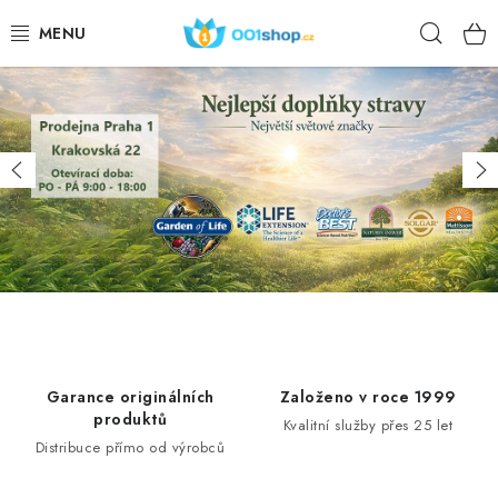
Preskoči
Iskan
na
vsebino
DOPLŇKY STRAVY
KOZMETIKA
Prejšnji
Na
ŠPORT
ŽIVILA
TEME
DEJANJE
Garance originálních
Založeno v roce 1999
produktů
Kvalitní služby přes 25 let
DÁRKY PRO ZDRAVÍ
Distribuce přímo od výrobců