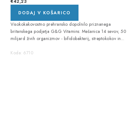
€42,23
DODAJ V KOŠARICO
Visokokakovostno prehransko dopolnilo priznanega
britanskega podjetja G&G Vitamins: Mešanica 14 sevov, 50
milijard živih organizmov - bifidobakterij, streptokokov in...
Koda:
6710