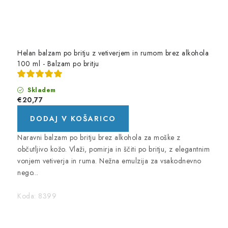
Helan balzam po britju z vetiverjem in rumom brez alkohola
100 ml - Balzam po britju
Skladem
€20,77
DODAJ V KOŠARICO
Naravni balzam po britju brez alkohola za moške z
občutljivo kožo. Vlaži, pomirja in ščiti po britju, z elegantnim
vonjem vetiverja in ruma. Nežna emulzija za vsakodnevno
nego...
Koda:
8399