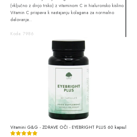
(vključno z divjo trsko) z vitaminom C in hialuronsko kislino.
Vitamin C prispeva k nastajanju kolagena za normalno
delovanje...
Koda:
7986
Vitamini G&G - ZDRAVE OČI - EYEBRIGHT PLUS 60 kapsul