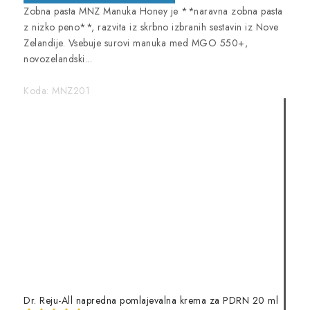
Zobna pasta MNZ Manuka Honey je **naravna zobna pasta
z nizko peno**, razvita iz skrbno izbranih sestavin iz Nove
Zelandije. Vsebuje surovi manuka med MGO 550+,
novozelandski...
Koda:
MNZ201
Dr. Reju-All napredna pomlajevalna krema za PDRN 20 ml