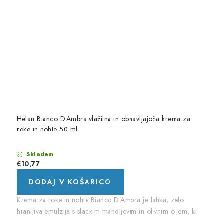
Helan Bianco D'Ambra vlažilna in obnavljajoča krema za
roke in nohte 50 ml
Skladem
€10,77
DODAJ V KOŠARICO
Krema za roke in nohte Bianco D’Ambra je lahka, zelo
hranljiva emulzija s sladkim mandljevim in olivnim oljem, ki