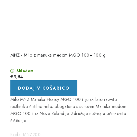
MNZ - Milo z manuka medom MGO 100+ 100 g
Skladem
€9,54
DODAJ V KOŠARICO
Milo MNZ Manuka Honey MGO 100+ je skrbno razvito
rastlinsko čistilno milo, obogateno s surovim Manuka medom
MGO 100+ iz Nove Zelandije. Združuje nežno, a učinkovito
čiščenje...
Koda:
MNZ200