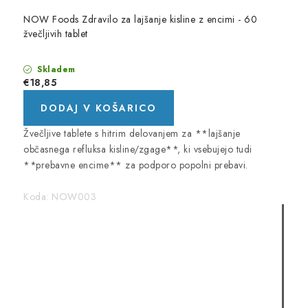
NOW Foods Zdravilo za lajšanje kisline z encimi - 60
žvečljivih tablet
Skladem
€18,85
DODAJ V KOŠARICO
Žvečljive tablete s hitrim delovanjem za **lajšanje
občasnega refluksa kisline/zgage**, ki vsebujejo tudi
**prebavne encime** za podporo popolni prebavi.
Koda:
NOW003