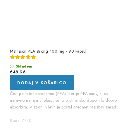
Mattisson PEA strong 400 mg - 90 kapsul
Skladem
€48,96
DODAJ V KOŠARICO
Čisti palmitoiletanolamid (PEA). Ker je PEA snov, ki se
naravno nahaja v telesu, se to prehransko dopolnilo dobro
absorbira. V zadnjih letih je postal predmet raziskav zaradi...
Koda:
7740