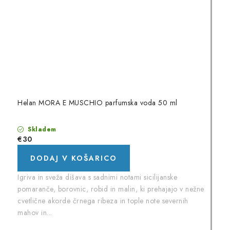
Helan MORA E MUSCHIO parfumska voda 50 ml
Skladem
€30
DODAJ V KOŠARICO
Igriva in sveža dišava s sadnimi notami sicilijanske
pomaranče, borovnic, robid in malin, ki prehajajo v nežne
cvetlične akorde črnega ribeza in tople note severnih
mahov in...