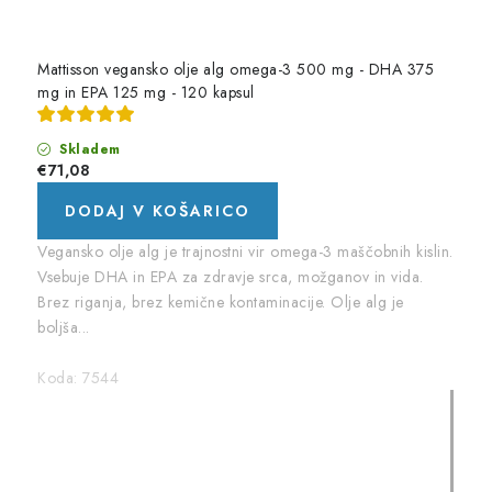
Mattisson vegansko olje alg omega-3 500 mg - DHA 375
mg in EPA 125 mg - 120 kapsul
Skladem
€71,08
DODAJ V KOŠARICO
Vegansko olje alg je trajnostni vir omega-3 maščobnih kislin.
Vsebuje DHA in EPA za zdravje srca, možganov in vida.
Brez riganja, brez kemične kontaminacije. Olje alg je
boljša...
Koda:
7544