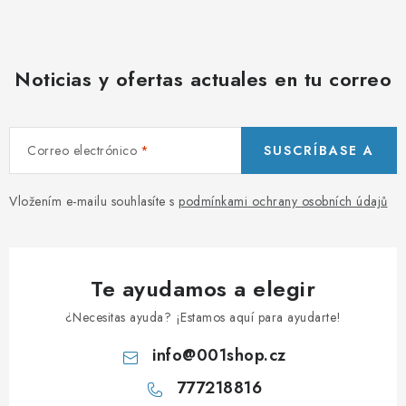
PORADNA
MARCAS
Noticias y ofertas actuales en tu correo
Jak nakupovat
Obchodní podmínky
Podmínky ochrany osobních údajů
Kontakty
Correo electrónico
SUSCRÍBASE A
Natural Health Store
Glosario
Mapa del sitio
Mi pedido
Vložením e-mailu souhlasíte s
podmínkami ochrany osobních údajů
Te ayudamos a elegir
¿Necesitas ayuda? ¡Estamos aquí para ayudarte!
info
@
001shop.cz
777218816