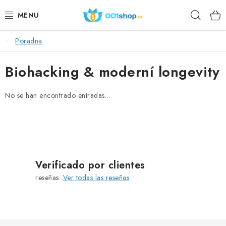
Ir
Busca
al
contenido
en
Poradna
DOPLŇKY STRAVY
Biohacking & moderní longevity
PRODUCTOS COSMÉTICOS
No se han encontrado entradas...
DEPORTE
PRODUCTOS ALIMENTICIOS
TEMAS
Verificado por clientes
ACCIÓN
reseñas.
Ver todas las reseñas
DÁRKY PRO ZDRAVÍ