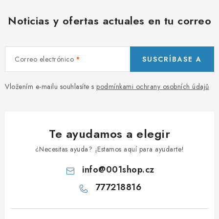
i
Noticias y ofertas actuales en tu correo
s
t
a
Correo electrónico
SUSCRÍBASE A
d
o
Vložením e-mailu souhlasíte s
podmínkami ochrany osobních údajů
Te ayudamos a elegir
¿Necesitas ayuda? ¡Estamos aquí para ayudarte!
info
@
001shop.cz
777218816