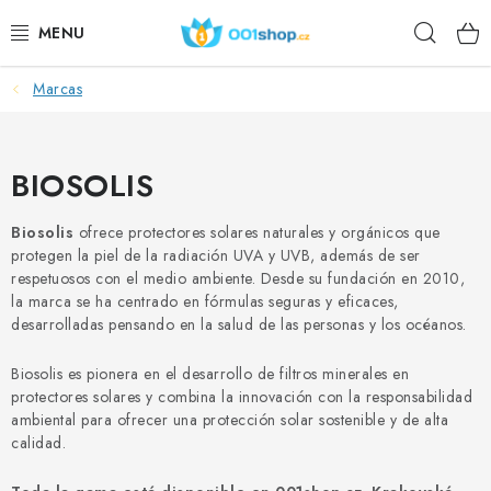
Ir
Busca
al
contenido
en
Marcas
DOPLŇKY STRAVY
PRODUCTOS COSMÉTICOS
BIOSOLIS
DEPORTE
Biosolis
ofrece protectores solares naturales y orgánicos que
protegen la piel de la radiación UVA y UVB, además de ser
PRODUCTOS ALIMENTICIOS
respetuosos con el medio ambiente. Desde su fundación en 2010,
la marca se ha centrado en fórmulas seguras y eficaces,
TEMAS
desarrolladas pensando en la salud de las personas y los océanos.
Biosolis es pionera en el desarrollo de filtros minerales en
ACCIÓN
protectores solares y combina la innovación con la responsabilidad
ambiental para ofrecer una protección solar sostenible y de alta
DÁRKY PRO ZDRAVÍ
calidad.