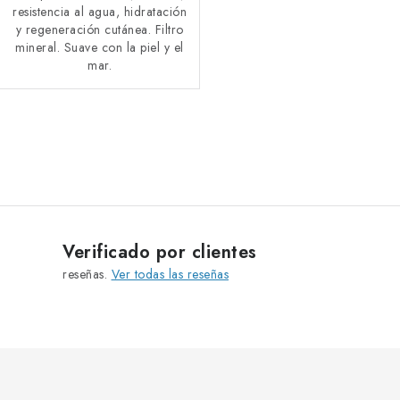
resistencia al agua, hidratación
y regeneración cutánea. Filtro
mineral. Suave con la piel y el
mar.
C
o
n
t
r
Verificado por clientes
o
reseñas.
Ver todas las reseñas
l
e
s
d
e
l