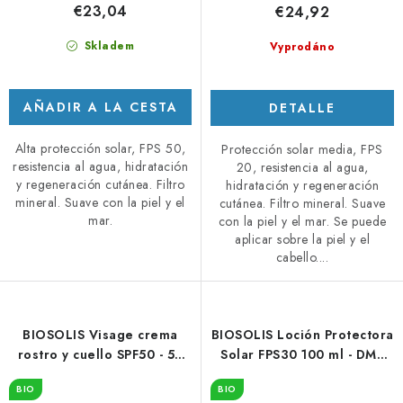
€23,04
€24,92
Skladem
Vyprodáno
AÑADIR A LA CESTA
DETALLE
Alta protección solar, FPS 50,
Protección solar media, FPS
resistencia al agua, hidratación
20, resistencia al agua,
y regeneración cutánea. Filtro
hidratación y regeneración
mineral. Suave con la piel y el
cutánea. Filtro mineral. Suave
mar.
con la piel y el mar. Se puede
aplicar sobre la piel y el
cabello....
BIOSOLIS Visage crema
BIOSOLIS Loción Protectora
rostro y cuello SPF50 - 50
Solar FPS30 100 ml - DMS
ml - DMS 1/26
3/26
BIO
BIO