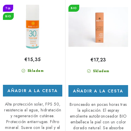
SPF30 - 50 ml
r
a
Tip
BIO
o
c
BIO
d
i
u
ó
c
n
t
d
o
e
€15,35
€17,23
s
p
r
Skladem
Skladem
o
d
AÑADIR A LA CESTA
AÑADIR A LA CESTA
u
c
Alta protección solar, FPS 50,
Bronceado en pocas horas tras
resistencia al agua, hidratación
la aplicación. El espray
t
y regeneración cutánea.
emoliente autobronceador BIO
o
Protección antiarrugas. Filtro
embellece la piel con un color
s
mineral. Suave con la piel y el
dorado natural. Se absorbe