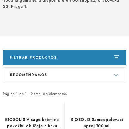
Toda la gama está disponible en 001shop.cz, Krakovská
PORADNA
22, Praga 1.
MARCAS
Jak nakupovat
Obchodní podmínky
Podmínky ochrany osobních údajů
Kontakty
Natural Health Store
Glosario
Mapa del sitio
Mi pedido
FILTRAR PRODUCTOS
L
C
RECOMENDAMOS
i
l
s
a
t
s
Página
1
de
1
-
9
total de elementos
a
i
d
f
e
i
BIOSOLIS Visage krém na
BIOSOLIS Samoopalovací
p
c
pokožku obličeje a krku
sprej 100 ml