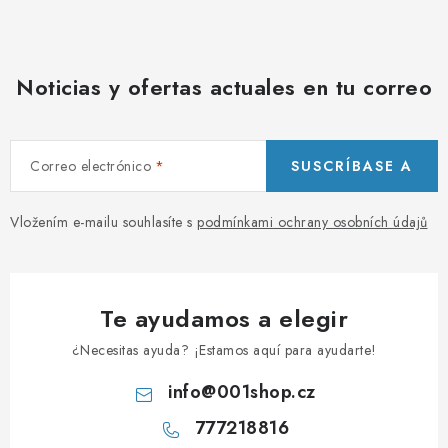
PORADNA
MARCAS
Noticias y ofertas actuales en tu correo
Jak nakupovat
Obchodní podmínky
Podmínky ochrany osobních údajů
Kontakty
Correo electrónico
SUSCRÍBASE A
Natural Health Store
Glosario
Mapa del sitio
Mi pedido
Vložením e-mailu souhlasíte s
podmínkami ochrany osobních údajů
Te ayudamos a elegir
¿Necesitas ayuda? ¡Estamos aquí para ayudarte!
info
@
001shop.cz
777218816