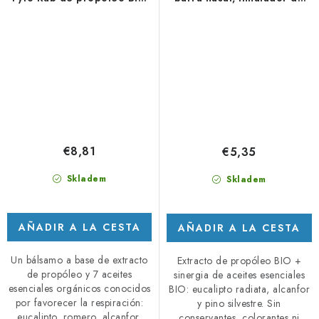
LaDrome 45 g
bolsillo 1 ml
€8,81
€5,35
Skladem
Skladem
AÑADIR A LA CESTA
AÑADIR A LA CESTA
Un bálsamo a base de extracto
Extracto de propóleo BIO +
de propóleo y 7 aceites
sinergia de aceites esenciales
esenciales orgánicos conocidos
BIO: eucalipto radiata, alcanfor
por favorecer la respiración:
y pino silvestre. Sin
eucalipto, romero, alcanfor,
conservantes, colorantes ni