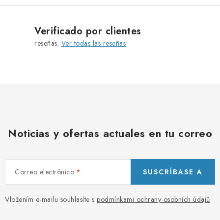
a
s
c
d
i
e
Verificado por clientes
ó
l
reseñas.
Ver todas las reseñas
n
i
s
t
a
d
o
Noticias y ofertas actuales en tu correo
Correo electrónico
SUSCRÍBASE A
Vložením e-mailu souhlasíte s
podmínkami ochrany osobních údajů