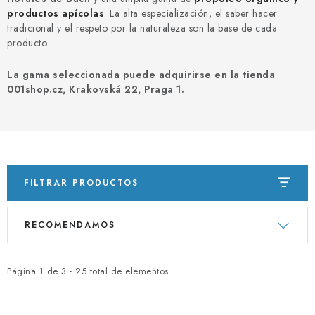
PORADNA
productos apícolas
. La alta especialización, el saber hacer
tradicional y el respeto por la naturaleza son la base de cada
MARCAS
producto.
La gama seleccionada puede adquirirse en la tienda
Jak nakupovat
Obchodní podmínky
001shop.cz, Krakovská 22, Praga 1.
Podmínky ochrany osobních údajů
Kontakty
Natural Health Store
Glosario
Mapa del sitio
Mi pedido
FILTRAR PRODUCTOS
L
C
RECOMENDAMOS
i
l
s
a
t
s
Página
1
de
3
-
25
total de elementos
a
i
d
f