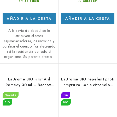
Skladem
Skladem
AÑADIR A LA CESTA
AÑADIR A LA CESTA
A la savia de abedul se le
atribuyen efectos
rejuvenecedores, desintoxica y
purifica el cuerpo, fortaleciendo
así la resistencia de todo el
organismo. Su potente efecto...
LaDrome BIO First Aid
LaDrome BIO repelent proti
Remedy 30 ml – Bachovy
hmyzu roll-on s citronelou
esence | prodejna Praha 1
10 ml
Novinka
Tip
BIO
BIO