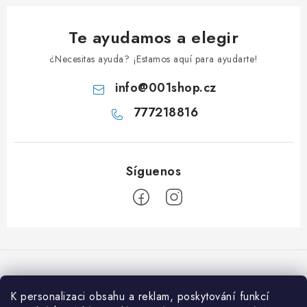
Te ayudamos a elegir
¿Necesitas ayuda? ¡Estamos aquí para ayudarte!
info
@
001shop.cz
777218816
P
i
e
d
K personalizaci obsahu a reklam, poskytování funkcí
Aceptamos pagos en línea