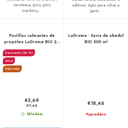
ravintsara, pino, pino
aditivos. Apto para niños a
marítimo,...
partir...
Pastillas calmantes de
LaDrome - Savia de abedul
propóleo LaDrome BIO 20
BIO 500 ml
unidades
(25 %)
Akce
Výprodej
€5,69
€18,46
€7,62
Skladem
Vyprodáno