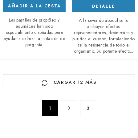
AÑADIR A LA CESTA
DETALLE
Las pastillas de propóleo y
A la savia de abedul se le
equinácea han sido
atribuyen efectos
especialmente diseñadas para
rejuvenecedores, desintoxica y
ayudar a calmar la irritación de
purifica el cuerpo, fortaleciendo
garganta.
así la resistencia de todo el
organismo. Su potente efecto...
C
CARGAR 12 MÁS
o
n
t
P
r
1
3
a
o
g
l
i
n
e