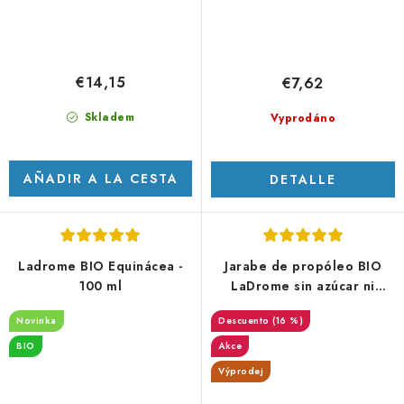
€14,15
€7,62
Skladem
Vyprodáno
AÑADIR A LA CESTA
DETALLE
Ladrome BIO Equinácea -
Jarabe de propóleo BIO
100 ml
LaDrome sin azúcar ni
gluten 150 ml
Novinka
(16 %)
BIO
Akce
Výprodej