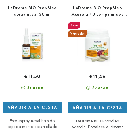
e
i
LaDrome BIO Propóleo
LaDrome BIO Propóleo
p
c
spray nasal 30 ml
Acerola 40 comprimidos
masticables - DMS 12/25
r
a
Akce
o
c
Výprodej
d
i
u
ó
c
n
t
d
o
e
€11,50
€11,46
s
p
r
Skladem
Skladem
o
d
AÑADIR A LA CESTA
AÑADIR A LA CESTA
u
c
Este espray nasal ha sido
LaDrome BIO Propóleo
especialmente desarrollado
Acerola: Fortalece el sistema
t