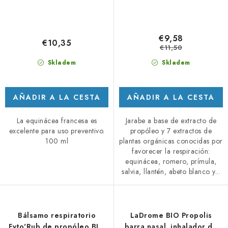
€9,58
€10,35
€11,50
Skladem
Skladem
AÑADIR A LA CESTA
AÑADIR A LA CESTA
La equinácea francesa es
Jarabe a base de extracto de
excelente para uso preventivo.
propóleo y 7 extractos de
100 ml
plantas orgánicas conocidas por
favorecer la respiración:
equinácea, romero, prímula,
salvia, llantén, abeto blanco y...
Bálsamo respiratorio
LaDrome BIO Propolis
Fyto'Rub de propóleo BIO
barra nasal, inhalador de