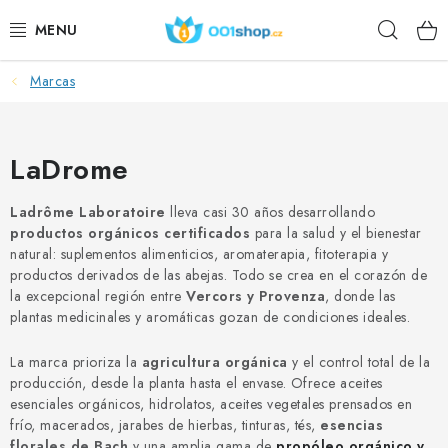
Ir
Busca
al
contenido
en
Marcas
DOPLŇKY STRAVY
PRODUCTOS COSMÉTICOS
LaDrome
DEPORTE
Ladrôme Laboratoire
lleva casi 30 años desarrollando
productos orgánicos certificados
para la salud y el bienestar
PRODUCTOS ALIMENTICIOS
natural: suplementos alimenticios, aromaterapia, fitoterapia y
productos derivados de las abejas. Todo se crea en el corazón de
TEMAS
la excepcional región entre
Vercors y Provenza
, donde las
plantas medicinales y aromáticas gozan de condiciones ideales.
ACCIÓN
La marca prioriza la
agricultura orgánica
y el control total de la
producción, desde la planta hasta el envase. Ofrece aceites
DÁRKY PRO ZDRAVÍ
esenciales orgánicos, hidrolatos, aceites vegetales prensados ​​en
frío, macerados, jarabes de hierbas, tinturas, tés,
esencias
florales de Bach
y una amplia gama de
propóleo orgánico y