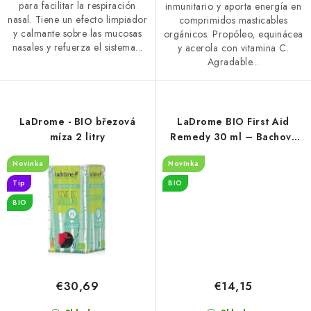
para facilitar la respiración
inmunitario y aporta energía en
o
nasal. Tiene un efecto limpiador
comprimidos masticables
s
y calmante sobre las mucosas
orgánicos. Propóleo, equinácea
nasales y refuerza el sistema...
y acerola con vitamina C.
Agradable...
LaDrome - BIO březová
LaDrome BIO First Aid
míza 2 litry
Remedy 30 ml – Bachovy
esence | prodejna Praha 1
Novinka
Novinka
Tip
BIO
BIO
€30,69
€14,15