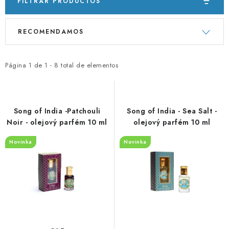
PORADNA
FILTRAR PRODUCTOS
L
C
MARCAS
RECOMENDAMOS
i
l
s
a
Jak nakupovat
Obchodní podmínky
t
s
Página
1
de
1
-
8
total de elementos
Podmínky ochrany osobních údajů
Kontakty
a
i
Natural Health Store
Glosario
Mapa del sitio
Mi pedido
d
f
e
i
Song of India -Patchouli
Song of India - Sea Salt -
p
c
Noir - olejový parfém 10 ml
olejový parfém 10 ml
r
a
Novinka
Novinka
o
c
d
i
u
ó
c
n
t
d
o
e