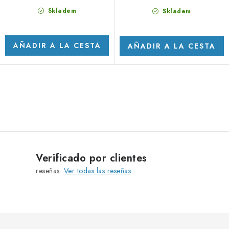
Skladem
Skladem
AÑADIR A LA CESTA
AÑADIR A LA CESTA
C
o
n
t
r
Verificado por clientes
o
reseñas.
Ver todas las reseñas
l
e
s
d
e