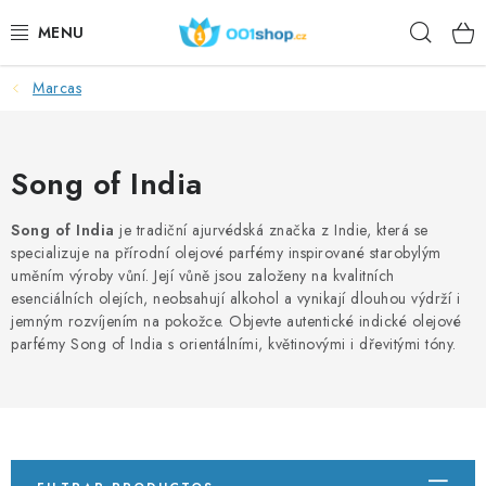
Ir
Busca
al
contenido
en
Marcas
DOPLŇKY STRAVY
PRODUCTOS COSMÉTICOS
Song of India
DEPORTE
Song of India
je tradiční ajurvédská značka z Indie, která se
specializuje na přírodní olejové parfémy inspirované starobylým
PRODUCTOS ALIMENTICIOS
uměním výroby vůní. Její vůně jsou založeny na kvalitních
esenciálních olejích, neobsahují alkohol a vynikají dlouhou výdrží i
TEMAS
jemným rozvíjením na pokožce. Objevte autentické indické olejové
parfémy Song of India s orientálními, květinovými i dřevitými tóny.
ACCIÓN
DÁRKY PRO ZDRAVÍ