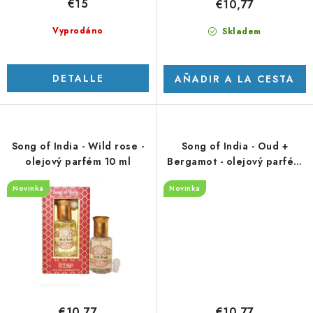
€15
€10,77
s
p
r
Vyprodáno
Skladem
o
d
DETALLE
AÑADIR A LA CESTA
u
c
t
o
Song of India - Wild rose -
Song of India - Oud +
olejový parfém 10 ml
Bergamot - olejový parfém
s
10 ml
Novinka
Novinka
€10,77
€10,77