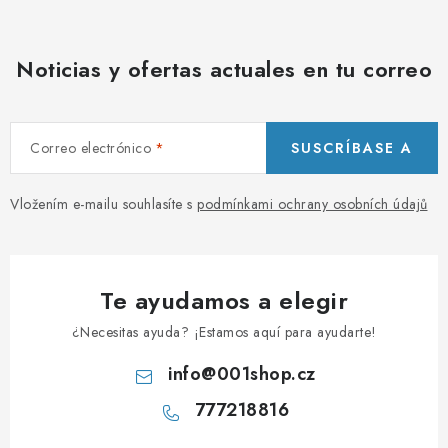
l
i
Noticias y ofertas actuales en tu correo
s
t
a
Correo electrónico
SUSCRÍBASE A
d
o
Vložením e-mailu souhlasíte s
podmínkami ochrany osobních údajů
Te ayudamos a elegir
¿Necesitas ayuda? ¡Estamos aquí para ayudarte!
info
@
001shop.cz
777218816