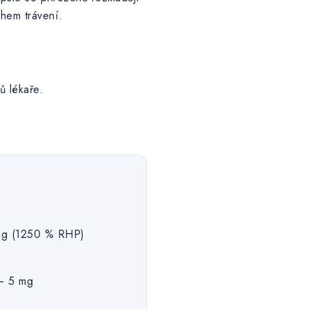
ěhem trávení.
ů lékaře.
 mg (1250 % RHP)
 – 5 mg