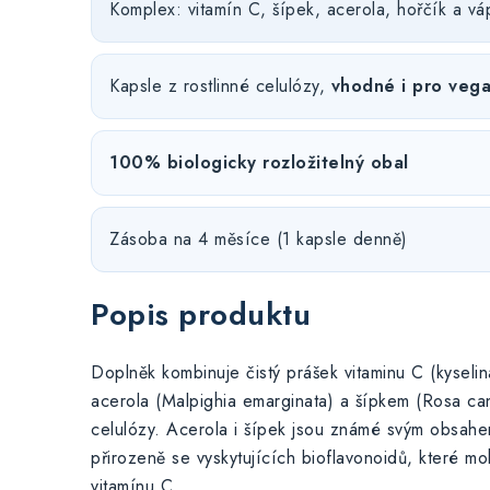
Komplex: vitamín C, šípek, acerola, hořčík a vá
Kapsle z rostlinné celulózy,
vhodné i pro veg
100% biologicky rozložitelný obal
Zásoba na 4 měsíce (1 kapsle denně)
Popis produktu
Doplněk kombinuje čistý prášek vitaminu C (kyselin
acerola (Malpighia emarginata) a šípkem (Rosa cani
celulózy. Acerola i šípek jsou známé svým obsahe
přirozeně se vyskytujících bioflavonoidů, které 
vitamínu C.