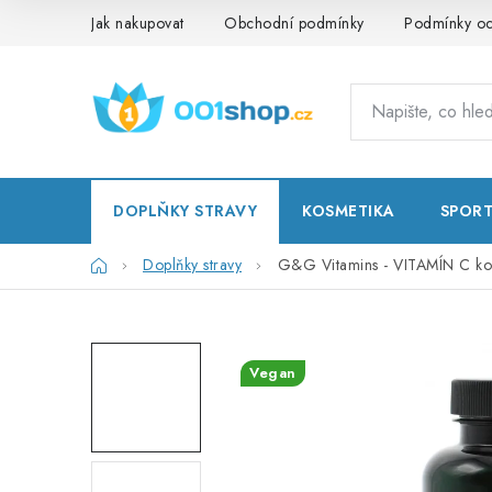
Přejít
Jak nakupovat
Obchodní podmínky
Podmínky oc
na
obsah
DOPLŇKY STRAVY
KOSMETIKA
SPOR
Domů
Doplňky stravy
G&G Vitamins - VITAMÍN C ko
Vegan