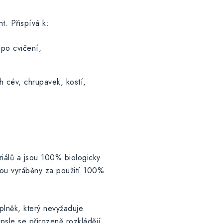
t. Přispívá k:
 po cvičení,
h cév, chrupavek, kostí,
riálů a jsou 100% biologicky
jsou vyráběny za použití 100%
plněk, který nevyžaduje
psle se přirozeně rozkládějí