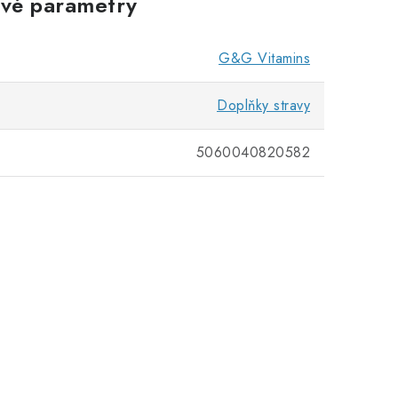
vé parametry
G&G Vitamins
Doplňky stravy
5060040820582