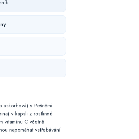
pník
any
a askorbová) s třešněmi
na) v kapsli z rostlinné
m vitamínu C včetně
mohou napomáhat vstřebávání