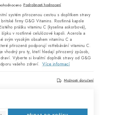
Podrobnosti hodnocení
eohodnoceno
unitní systém přirozenou cestou s doplňkem stravy
britské firmy G&G Vitamins. Rostlinná kapsle
istého prášku vitaminu C (kyselina askorbová),
a šípku v rostlinné celulózové kapsli. Acerola a
mé svým vysokým obsahem vitamínu C a
které přirozeně podporují vstřebávání vitaminu C.
je vhodný pro ty, kteří hledají přirozený způsob,
 zdraví. Vyberte si kvalitní doplněk stravy od G&G
odporu vašeho zdraví.
Více informací
Možnosti doručení
: