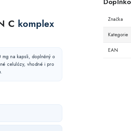
Doplňko
Značka
N C
komplex
Kategorie
EAN
 mg na kapsli, doplněný o
inné celulózy, vhodné i pro
m.