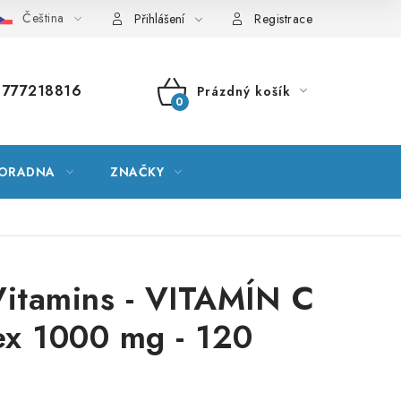
Čeština
vník pojmů
Mapa serveru
Moje objednávka
Přihlášení
Registrace
777218816
Prázdný košík
NÁKUPNÍ
KOŠÍK
ORADNA
ZNAČKY
itamins - VITAMÍN C
x 1000 mg - 120