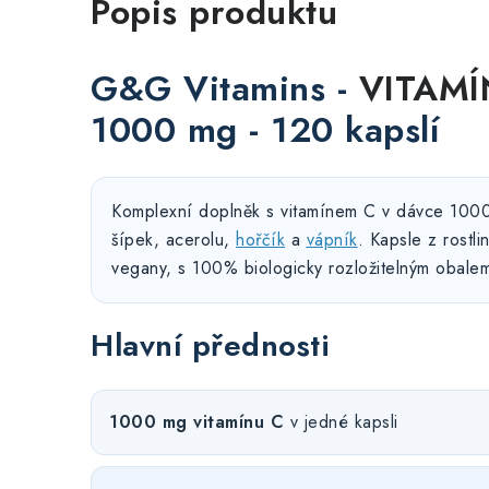
Popis produktu
G&G Vitamins -
VITAMÍ
1000 mg - 120 kapslí
Komplexní doplněk s vitamínem C v dávce 1000
šípek, acerolu,
hořčík
a
vápník
. Kapsle z rostl
vegany, s 100% biologicky rozložitelným obale
Hlavní přednosti
1000 mg vitamínu C
v jedné kapsli