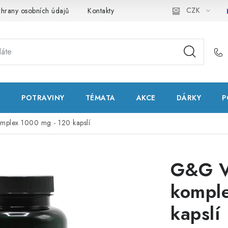
CZK
hrany osobních údajů
Kontakty
Natural Health Store
Slo
T
POTRAVINY
TÉMATA
AKCE
DÁRKY
P
mplex 1000 mg - 120 kapslí
G&G V
komple
kapslí