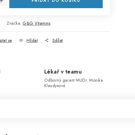
PŘIDAT DO KOŠÍKU
Značka:
G&G Vitamins
ptat se
Hlídat
Sdílet
1
Lékař v teamu
Odborný garant MUDr. Monika
Klaudysová