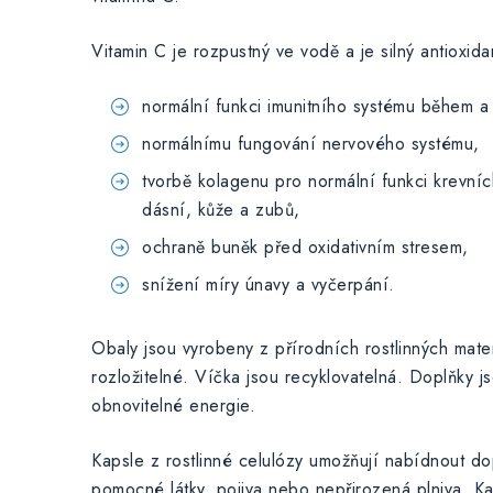
Vitamin C je rozpustný ve vodě a je silný antioxidan
normální funkci imunitního systému během a
normálnímu fungování nervového systému,
tvorbě kolagenu pro normální funkci krevníc
dásní, kůže a zubů,
ochraně buněk před oxidativním stresem,
snížení míry únavy a vyčerpání.
Obaly jsou vyrobeny z přírodních rostlinných mate
rozložitelné. Víčka jsou recyklovatelná. Doplňky 
obnovitelné energie.
Kapsle z rostlinné celulózy umožňují nabídnout do
pomocné látky, pojiva nebo nepřirozená plniva. Ka