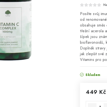
N
Posilte svůj im
od renomované 
obsahuje směs č
třešní acerola 
šípek jsou zná
bioflavonoidů, 
Doplněk stravy 
jak zlepšit své
Vitamins pro p
Skladem
449 Kč
Měrná cena