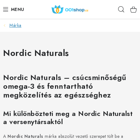
Ugrás
Keres
a
fő
tartalomhoz
Márka
DOPLŇKY STRAVY
KOZMETIKUMOK
Nordic Naturals
SPORT
Nordic Naturals – csúcsminőségű
ÉLELMISZEREK
omega-3 és fenntartható
TÉMÁK
megközelítés az egészséghez
AKCIÓ
Mi különbözteti meg a Nordic Naturalst
a versenytársaktól
DÁRKY PRO ZDRAVÍ
A
Nordic Naturals
márka abszolút vezető szerepet tölt be a