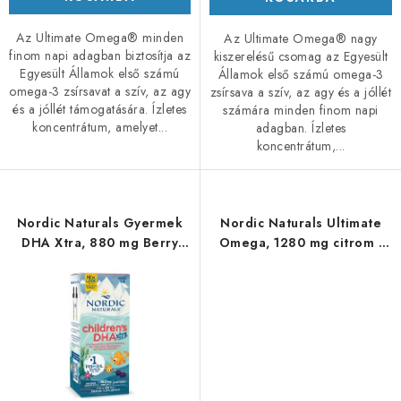
Az Ultimate Omega® minden
Az Ultimate Omega® nagy
finom napi adagban biztosítja az
kiszerelésű csomag az Egyesült
Egyesült Államok első számú
Államok első számú omega-3
omega-3 zsírsavat a szív, az agy
zsírsava a szív, az agy és a jóllét
és a jóllét támogatására. Ízletes
számára minden finom napi
koncentrátum, amelyet...
adagban. Ízletes
koncentrátum,...
Nordic Naturals Gyermek
Nordic Naturals Ultimate
DHA Xtra, 880 mg Berry
Omega, 1280 mg citrom -
Punch - 60 ml
120 lágyzselatin kapszula