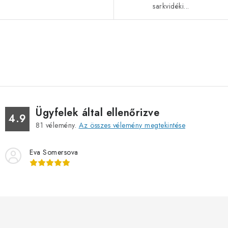
sarkvidéki...
L
i
s
t
a
Ügyfelek által ellenőrizve
i
4.9
81
vélemény.
Az összes vélemény megtekintése
r
á
Eva Somersova
n
y
í
t
á
s