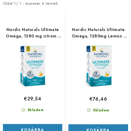
m
m
Oldal
1
/
1
- összesen
6
termék
é
é
k
k
e
e
Nordic Naturals Ultimate
Nordic Naturals Ultimate
k
k
Omega, 1280 mg citrom -
Omega, 1280mg Lemon -
60 lágyzselatin kapszula
180 softgel kapslí
l
r
i
e
s
n
t
d
á
e
j
z
a
é
€29,54
€76,46
s
e
Skladem
Skladem
KOSÁRBA
KOSÁRBA