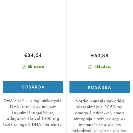
tőkehalmájolaj
€34,54
€53,38
Skladem
Skladem
KOSÁRBA
KOSÁRBA
DHA Xtra™ – a leghatékonyabb
Nordic Naturals sarkvidéki
DHA-formula az intenzív
tőkehalmájolaj 1060 mg
kognitív támogatáshoz,
omega-3 zsírsavval, amely
adagonként közel 1000 mg
támogatja a szív, az agy, az
tiszta omega-3 DHA-t tartalmaz.
immunitás és a vitalitás
működését. Ultratiszta olaj vad