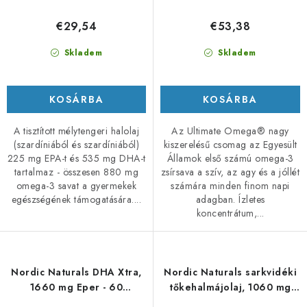
€29,54
€53,38
Skladem
Skladem
KOSÁRBA
KOSÁRBA
A tisztított mélytengeri halolaj
Az Ultimate Omega® nagy
(szardíniából és szardíniából)
kiszerelésű csomag az Egyesült
225 mg EPA-t és 535 mg DHA-t
Államok első számú omega-3
tartalmaz - összesen 880 mg
zsírsava a szív, az agy és a jóllét
omega-3 savat a gyermekek
számára minden finom napi
egészségének támogatására....
adagban. Ízletes
koncentrátum,...
Nordic Naturals DHA Xtra,
Nordic Naturals sarkvidéki
1660 mg Eper - 60
tőkehalmájolaj, 1060 mg
lágyzselatin kapszula
narancs ízű – 473 ml -