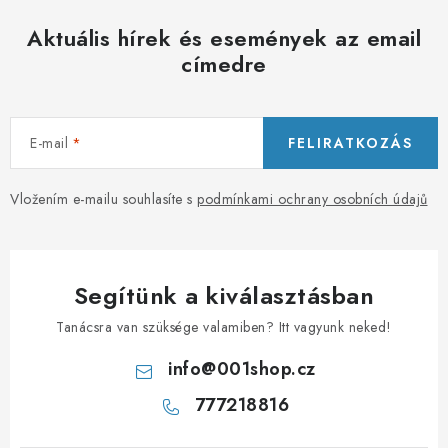
e
Aktuális hírek és események az email
l
címedre
e
m
e
i
E-mail
FELIRATKOZÁS
Vložením e-mailu souhlasíte s
podmínkami ochrany osobních údajů
Segítünk a kiválasztásban
Tanácsra van szüksége valamiben? Itt vagyunk neked!
info
@
001shop.cz
777218816