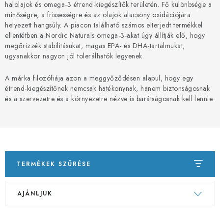
PORADNA
halolajok és omega-3 étrend-kiegészítők területén. Fő különbsége a
minőségre, a frissességre és az olajok alacsony oxidációjára
helyezett hangsúly. A piacon található számos elterjedt termékkel
MÁRKÁK
ellentétben a Nordic Naturals omega-3-akat úgy állítják elő, hogy
megőrizzék stabilitásukat, magas EPA- és DHA-tartalmukat,
Jak nakupovat
Obchodní podmínky
ugyanakkor nagyon jól tolerálhatók legyenek.
Podmínky ochrany osobních údajů
Kontakty
A márka filozófiája azon a meggyőződésen alapul, hogy egy
Natural Health Store
Fogalomtár
Szerver terkepe
étrend-kiegészítőnek nemcsak hatékonynak, hanem biztonságosnak
és a szervezetre és a környezetre nézve is barátságosnak kell lennie.
Rendelésem
TERMÉKEK SZŰRÉSE
T
T
AJÁNLJUK
e
e
r
r