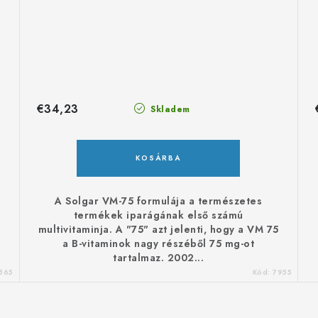
a
p
o
z
á
s
€34,23
Skladem
KOSÁRBA
A Solgar VM-75 formulája a természetes
termékek iparágának első számú
multivitaminja. A "75" azt jelenti, hogy a VM 75
a B-vitaminok nagy részéből 75 mg-ot
tartalmaz. 2002...
365
Kód:
7955