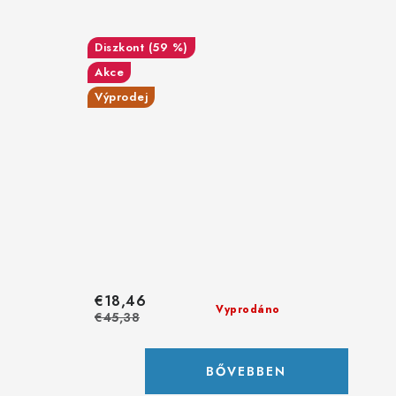
(59 %)
Akce
Výprodej
€18,46
Vyprodáno
€45,38
BŐVEBBEN