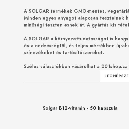
k
A SOLGAR termékek
GMO-mentes
,
vegetári
e
Minden egyes anyagot alaposan tesztelnek
h
minőségi teszten esnek át. A gyártás
kis tét
k
r
A SOLGAR a környezettudatosságot is hangs
és a nedvességtől, és teljes mértékben újrah
e
színezékeket és tartósítószereket.
n
Széles választékban vásárolhat a 001shop.cz 
d
LEGNÉPSZE
e
T
z
e
é
Solgar B12-vitamin - 50 kapszula
r
s
m
e