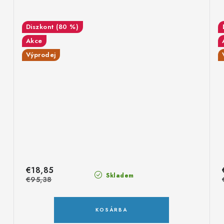
(80 %)
Akce
Výprodej
€18,85
Skladem
€95,38
KOSÁRBA