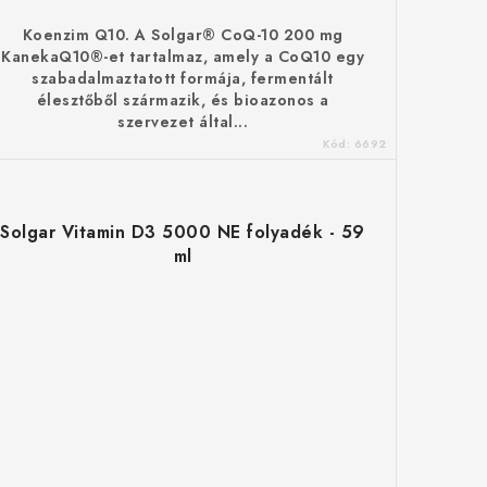
Koenzim Q10. A Solgar® CoQ-10 200 mg
KanekaQ10®-et tartalmaz, amely a CoQ10 egy
szabadalmaztatott formája, fermentált
élesztőből származik, és bioazonos a
szervezet által...
Kód:
6692
Solgar Vitamin D3 5000 NE folyadék - 59
ml