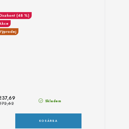
(48 %)
Akce
Výprodej
€37,69
Skladem
€72,62
KOSÁRBA