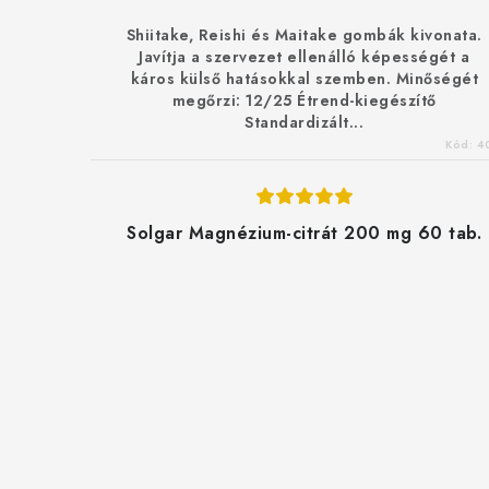
Shiitake, Reishi és Maitake gombák kivonata.
Javítja a szervezet ellenálló képességét a
káros külső hatásokkal szemben. Minőségét
megőrzi: 12/25 Étrend-kiegészítő
Standardizált...
Kód:
4
Solgar Magnézium-citrát 200 mg 60 tab.
L