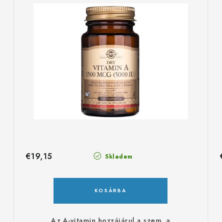
€19,15
Skladem
KOSÁRBA
Az A-vitamin hozzájárul a szem, a