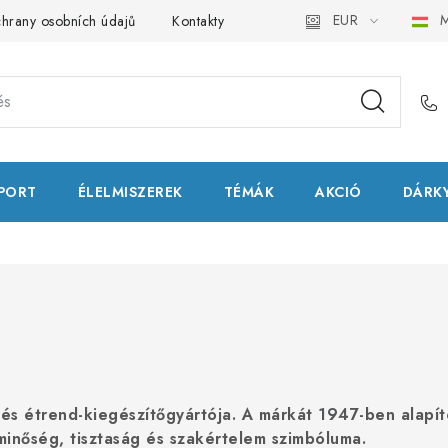
EUR
M
hrany osobních údajů
Kontakty
Natural Health Store
Fog
PORT
ÉLELMISZEREK
TÉMÁK
AKCIÓ
DÁRKY
 és étrend-kiegészítőgyártója. A márkát 1947-ben alapít
inőség, tisztaság és szakértelem szimbóluma.