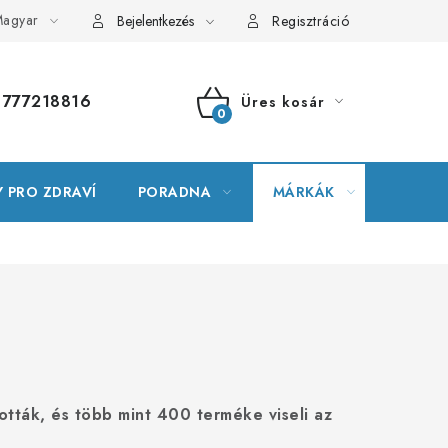
agyar
alomtár
Szerver terkepe
Rendelésem
Bejelentkezés
Regisztráció
777218816
Üres kosár
KOSÁR
 PRO ZDRAVÍ
PORADNA
MÁRKÁK
ották, és több mint 400 terméke viseli az