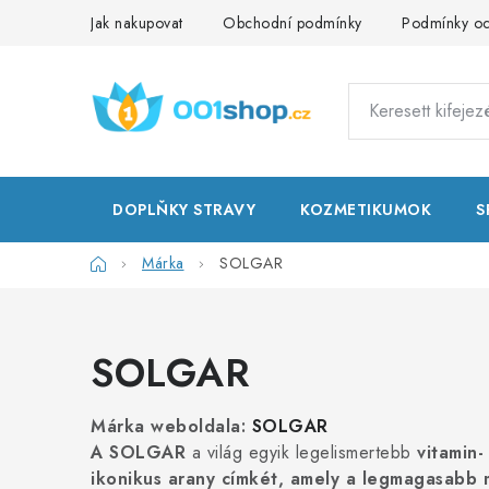
Ugrás
Jak nakupovat
Obchodní podmínky
Podmínky oc
a
fő
tartalomhoz
DOPLŇKY STRAVY
KOZMETIKUMOK
S
Kezdőlap
Márka
SOLGAR
T
e
SOLGAR
r
m
Márka weboldala:
SOLGAR
A SOLGAR
a világ egyik legelismertebb
vitamin-
é
ikonikus
arany címkét
, amely a legmagasabb m