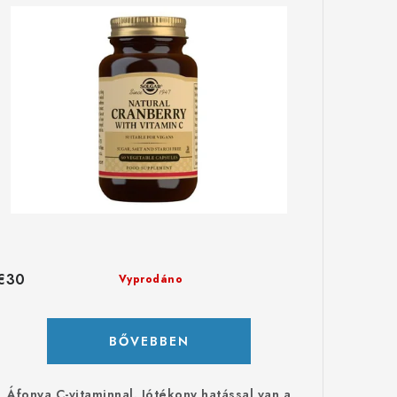
€30
Vyprodáno
BŐVEBBEN
Áfonya C-vitaminnal. Jótékony hatással van a