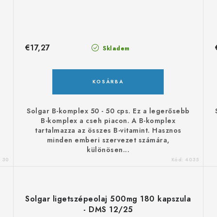
€17,27
Skladem
KOSÁRBA
a
Solgar B-komplex 50 - 50 cps. Ez a legerősebb
B-komplex a cseh piacon. A B-komplex
tartalmazza az összes B-vitamint. Hasznos
minden emberi szervezet számára,
különösen...
:
30
Kód:
4035
Solgar ligetszépeolaj 500mg 180 kapszula
- DMS 12/25