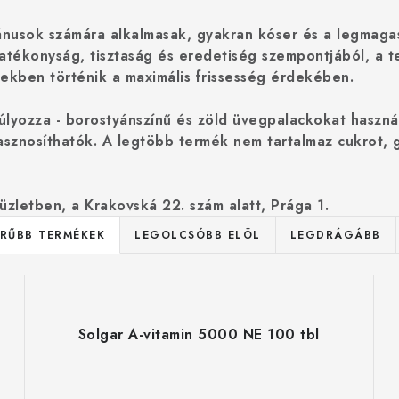
ánusok
számára alkalmasak, gyakran
kóser
és a legmaga
atékonyság, tisztaság és eredetiség
szempontjából, a t
elekben
történik a maximális frissesség érdekében.
úlyozza -
borostyánszínű és zöld üvegpalackokat
használ
asznosíthatók. A legtöbb termék nem tartalmaz cukrot, gl
üzletben, a Krakovská 22. szám alatt, Prága 1.
RŰBB TERMÉKEK
LEGOLCSÓBB ELÖL
LEGDRÁGÁBB
Solgar A-vitamin 5000 NE 100 tbl