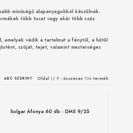
sabb minőségű alapanyagokból készülnek.
ermékek több tucat vagy akár több száz
, amelyek védik a tartalmat a fénytől, a hőtől
utént, szóját, tejet, valamint mesterséges
Oldal
1
/
9
- összesen
104
termék
ABC SZERINT
Solgar Áfonya 60 db - DMS 9/25