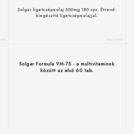
Solgar ligetszépeolaj 500mg 180 cps. Étrend-
kiegészítő ligetszépeolajjal.
049
Kód:
5958
Solgar Formula VM-75 - a multivitaminok
között az első 60 tab.
L