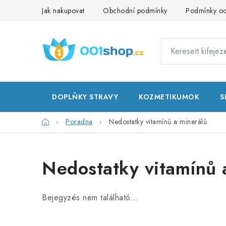
Ugrás
Jak nakupovat
Obchodní podmínky
Podmínky oc
a
fő
tartalomhoz
DOPLŇKY STRAVY
KOZMETIKUMOK
S
Kezdőlap
Poradna
Nedostatky vitamínů a minerálů
Nedostatky vitamínů 
Bejegyzés nem található...