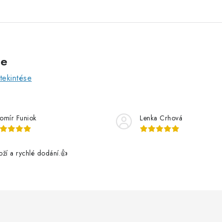
ve
ekintése
romír Funiok
Lenka Crhová
boží a rychlé dodání.👍