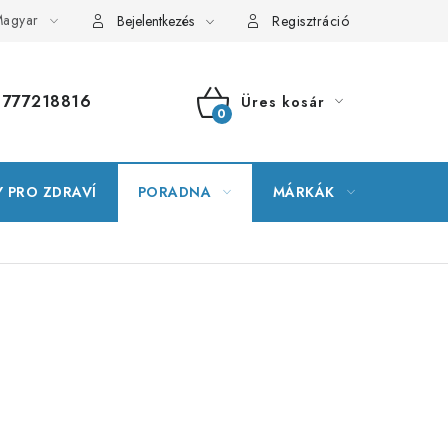
agyar
alomtár
Szerver terkepe
Rendelésem
Bejelentkezés
Regisztráció
777218816
Üres kosár
KOSÁR
 PRO ZDRAVÍ
PORADNA
MÁRKÁK