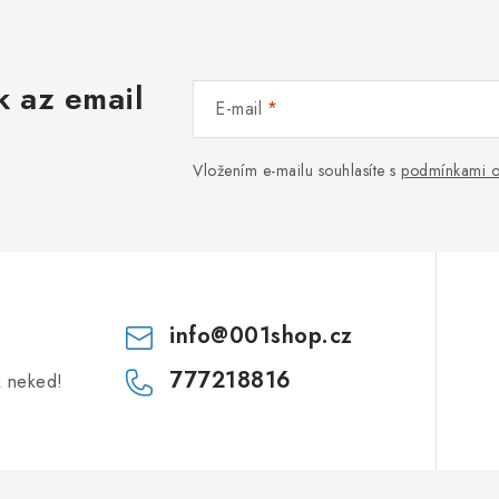
k az email
E-mail
Vložením e-mailu souhlasíte s
podmínkami o
info
@
001shop.cz
777218816
k neked!