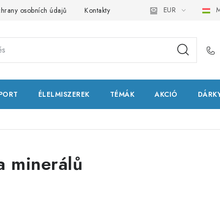
EUR
M
hrany osobních údajů
Kontakty
Natural Health Store
Fog
PORT
ÉLELMISZEREK
TÉMÁK
AKCIÓ
DÁRKY
a minerálů