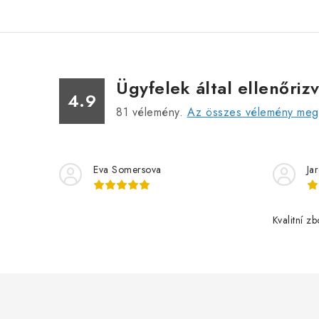
Ügyfelek által ellenőriz
4.9
81
vélemény.
Az összes vélemény megt
Eva Somersova
Ja
Kvalitní z