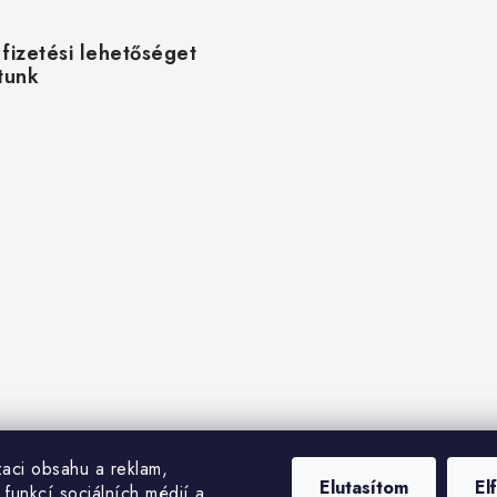
 fizetési lehetőséget
ítunk
zaci obsahu a reklam,
Elutasítom
El
 funkcí sociálních médií a