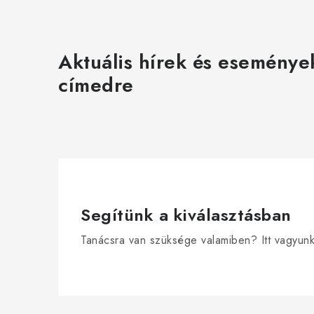
Aktuális hírek és eseménye
címedre
Segítünk a kiválasztásban
Tanácsra van szüksége valamiben? Itt vagyun
L