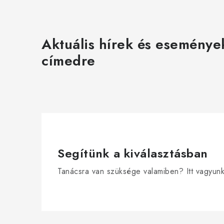
Aktuális hírek és eseménye
címedre
Segítünk a kiválasztásban
Tanácsra van szüksége valamiben? Itt vagyun
L