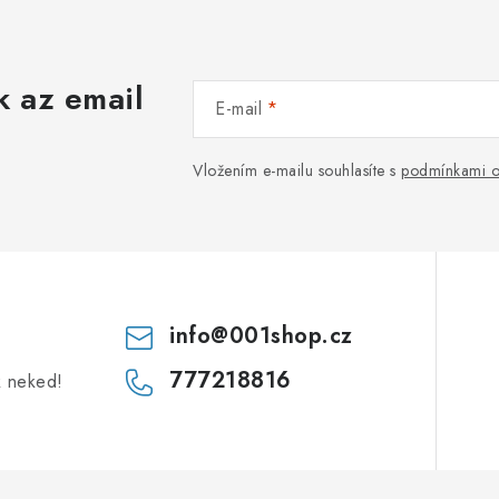
k az email
E-mail
Vložením e-mailu souhlasíte s
podmínkami o
info
@
001shop.cz
777218816
k neked!