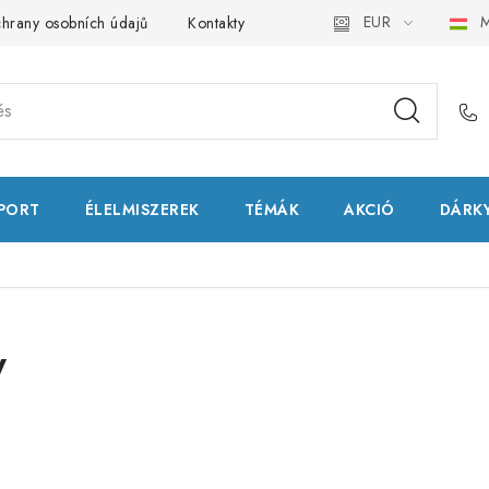
EUR
M
hrany osobních údajů
Kontakty
Natural Health Store
Fog
PORT
ÉLELMISZEREK
TÉMÁK
AKCIÓ
DÁRKY
y