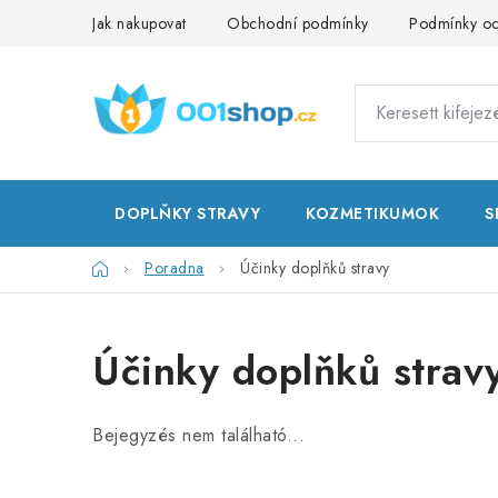
Ugrás
Jak nakupovat
Obchodní podmínky
Podmínky oc
a
fő
tartalomhoz
DOPLŇKY STRAVY
KOZMETIKUMOK
S
Kezdőlap
Poradna
Účinky doplňků stravy
Účinky doplňků strav
Bejegyzés nem található...