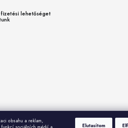
 fizetési lehetőséget
ítunk
zaci obsahu a reklam,
Elutasítom
El
 funkcí sociálních médií a