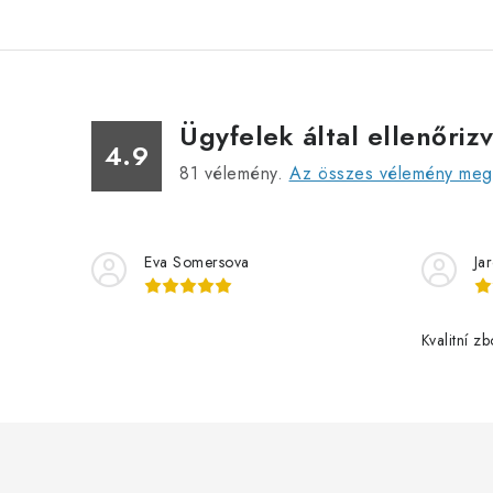
Ügyfelek által ellenőriz
4.9
81
vélemény.
Az összes vélemény megt
Eva Somersova
Ja
Kvalitní z