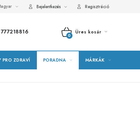
agyar
alomtár
Szerver terkepe
Rendelésem
Bejelentkezés
Regisztráció
777218816
Üres kosár
KOSÁR
 PRO ZDRAVÍ
PORADNA
MÁRKÁK