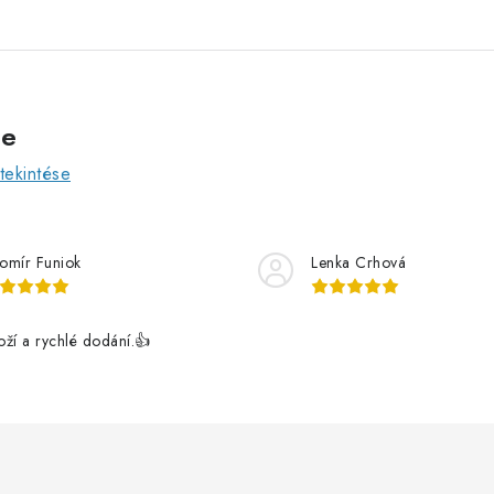
ve
ekintése
romír Funiok
Lenka Crhová
boží a rychlé dodání.👍