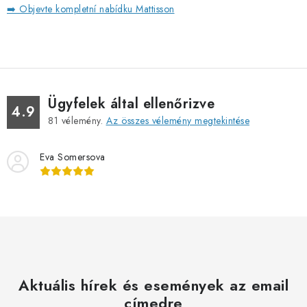
➡️ Objevte kompletní nabídku Mattisson
Ügyfelek által ellenőrizve
4.9
81
vélemény.
Az összes vélemény megtekintése
Eva Somersova
Aktuális hírek és események az email
címedre