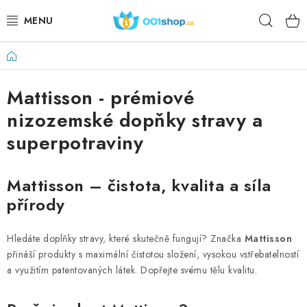
Ugrás
Keres
a
fő
tartalomhoz
Kezdőlap
DOPLŇKY STRAVY
Mattisson - prémiové
KOZMETIKUMOK
nizozemské dopňky stravy a
SPORT
superpotraviny
ÉLELMISZEREK
Mattisson – čistota, kvalita a síla
přírody
TÉMÁK
AKCIÓ
Hledáte doplňky stravy, které skutečně fungují? Značka
Mattisson
přináší produkty s maximální čistotou složení, vysokou vstřebatelností
a využitím patentovaných látek. Dopřejte svému tělu kvalitu.
DÁRKY PRO ZDRAVÍ