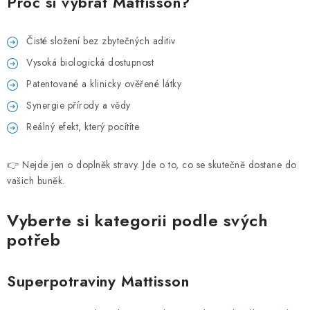
Proč si vybrat Mattisson?
PORADNA
MÁRKÁK
Čisté složení bez zbytečných aditiv
Vysoká biologická dostupnost
Jak nakupovat
Obchodní podmínky
Patentované a klinicky ověřené látky
Podmínky ochrany osobních údajů
Kontakty
Synergie přírody a vědy
Natural Health Store
Fogalomtár
Szerver terkepe
Reálný efekt, který pocítíte
Rendelésem
👉 Nejde jen o doplněk stravy. Jde o to, co se skutečně dostane do
vašich buněk.
Vyberte si kategorii podle svých
potřeb
Superpotraviny Mattisson