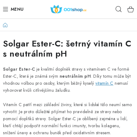
Ugrás
Keres
a
fő
tartalomhoz
Kezdőlap
DOPLŇKY STRAVY
Solgar Ester-C: šetrný vitamín C
KOZMETIKUMOK
s neutrálním pH
SPORT
Solgar Ester-C
je kvalitní doplněk stravy s vitamínem C ve formě
ÉLELMISZEREK
Ester-C, která je známá svým
neutrálním pH
. Díky tomu může být
vhodnou volbou pro osoby, kterým běžný kyselý
vitamín C
nemusí
TÉMÁK
vyhovovat kvůli citlivějšímu žaludku.
Vitamín C patří mezi základní živiny, které si lidské tělo neumí samo
AKCIÓ
vytvořit. Je proto důležité přijímat ho pravidelně ze stravy nebo
pomocí doplňků stravy. Solgar Ester-C je oblíbený zejména u lidí,
DÁRKY PRO ZDRAVÍ
kteří chtějí podpořit normální funkci imunity, tvorbu kolagenu,
snížení únavy a ochranu buněk před oxidativním stresem.