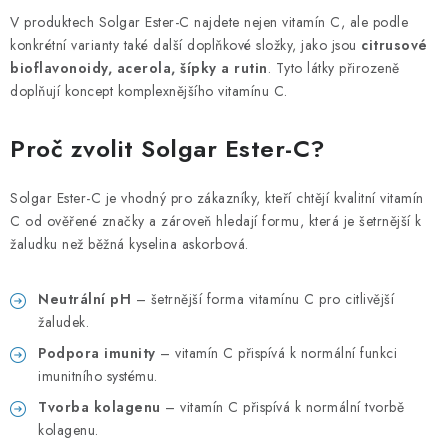
V produktech Solgar Ester-C najdete nejen vitamín C, ale podle
konkrétní varianty také další doplňkové složky, jako jsou
citrusové
bioflavonoidy, acerola, šípky a rutin
. Tyto látky přirozeně
doplňují koncept komplexnějšího vitamínu C.
Proč zvolit Solgar Ester-C?
Solgar Ester-C je vhodný pro zákazníky, kteří chtějí kvalitní vitamín
C od ověřené značky a zároveň hledají formu, která je šetrnější k
žaludku než běžná kyselina askorbová.
Neutrální pH
– šetrnější forma vitamínu C pro citlivější
žaludek.
Podpora imunity
– vitamín C přispívá k normální funkci
imunitního systému.
Tvorba kolagenu
– vitamín C přispívá k normální tvorbě
kolagenu.