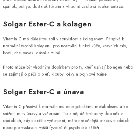
spánek, pohyb, dostatek tekutin a vhodně zvolená suplementace.
Solgar Ester-C a
kolagen
Vitamín C má důležitou roli v souvislosti s kolagenem. Přispívá k
normální tvorbě kolagenu pro normální funkci kůže, krevních cév,
kostí, chrupavek, dásní a zubů.
Proto může být vhodným doplňkem pro ty, kteří užívají kolagen nebo
se zajímají o péči o pleť, klouby, cévy a pojivové tkáně.
Solgar Ester-C a únava
Vitamín C přispívá k normálnímu energetickému metabolismu a ke
snížení míry únavy a vyčerpání. To z něj dělá vhodný doplněk v
obdobích, kdy se cítíte vyčerpaní, máte náročnější pracovní období
nebo jste vystaveni vyšší fyzické či psychické zátěži.