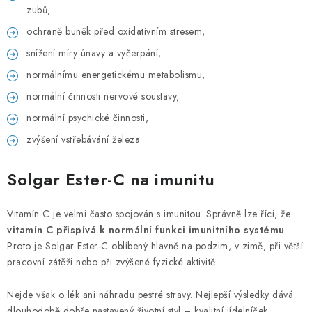
zubů,
ochraně buněk před oxidativním stresem,
snížení míry únavy a vyčerpání,
normálnímu energetickému metabolismu,
normální činnosti nervové soustavy,
normální psychické činnosti,
zvýšení vstřebávání železa.
Solgar Ester-C na imunitu
Vitamín C je velmi často spojován s imunitou. Správně lze říci, že
vitamín C přispívá k normální funkci imunitního systému
.
Proto je Solgar Ester-C oblíbený hlavně na podzim, v zimě, při větší
pracovní zátěži nebo při zvýšené fyzické aktivitě.
Nejde však o lék ani náhradu pestré stravy. Nejlepší výsledky dává
dlouhodobě dobře nastavený životní styl – kvalitní jídelníček,