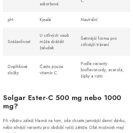
C
askorbová
pH
Kyselé
Neutrální
U citlivých osob
Šetrnější forma pro
Snášenlivost
může dráždit
citlivější trávení
žaludek
Podle varianty
Doplňkové
Často pouze
bioflavonoidy, acerola,
složky
vitamín C
šípky a rutin
Solgar Ester-C 500 mg nebo 1000
mg?
Při výběru záleží hlavně na tom, zda chcete jemnější denní dávku,
nebo silnější variantu pro období vyšší zátěže. Obě možnosti mají