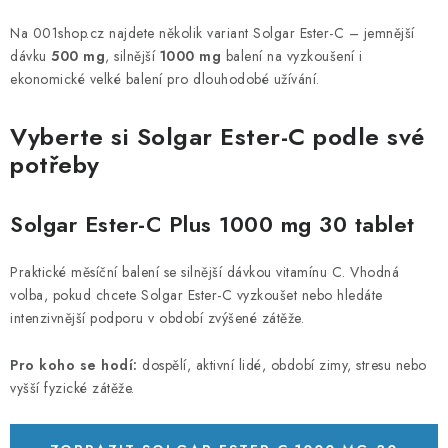
PORADNA
Na 001shop.cz najdete několik variant Solgar Ester-C – jemnější
MÁRKÁK
dávku
500 mg
, silnější
1000 mg
balení na vyzkoušení i
ekonomické velké balení pro dlouhodobé užívání.
Jak nakupovat
Obchodní podmínky
Vyberte si Solgar Ester-C podle své
Podmínky ochrany osobních údajů
Kontakty
potřeby
Natural Health Store
Fogalomtár
Szerver terkepe
Rendelésem
Solgar Ester-C Plus 1000 mg 30 tablet
Praktické měsíční balení se silnější dávkou vitamínu C. Vhodná
volba, pokud chcete Solgar Ester-C vyzkoušet nebo hledáte
intenzivnější podporu v období zvýšené zátěže.
Pro koho se hodí:
dospělí, aktivní lidé, období zimy, stresu nebo
vyšší fyzické zátěže.