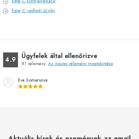
Ester-C kontraindikace
Ester-C vedlejší účinky
Ügyfelek által ellenőrizve
4.9
81
vélemény.
Az összes vélemény megtekintése
Eva Somersova
Aktuális hírek és események az email