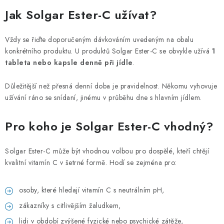
Jak Solgar Ester-C užívat?
Vždy se řiďte doporučeným dávkováním uvedeným na obalu
konkrétního produktu. U produktů Solgar Ester-C se obvykle užívá
1
tableta nebo kapsle denně při jídle
.
Důležitější než přesná denní doba je pravidelnost. Někomu vyhovuje
užívání ráno se snídaní, jinému v průběhu dne s hlavním jídlem.
Pro koho je Solgar Ester-C vhodný?
Solgar Ester-C může být vhodnou volbou pro dospělé, kteří chtějí
kvalitní vitamín C v šetrné formě. Hodí se zejména pro:
osoby, které hledají vitamín C s neutrálním pH,
zákazníky s citlivějším žaludkem,
lidi v období zvýšené fyzické nebo psychické zátěže,