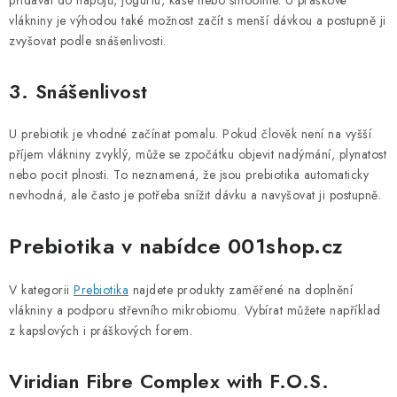
přidávat do nápojů, jogurtu, kaše nebo smoothie. U práškové
vlákniny je výhodou také možnost začít s menší dávkou a postupně ji
zvyšovat podle snášenlivosti.
3. Snášenlivost
U prebiotik je vhodné začínat pomalu. Pokud člověk není na vyšší
příjem vlákniny zvyklý, může se zpočátku objevit nadýmání, plynatost
nebo pocit plnosti. To neznamená, že jsou prebiotika automaticky
nevhodná, ale často je potřeba snížit dávku a navyšovat ji postupně.
Prebiotika v nabídce 001shop.cz
V kategorii
Prebiotika
najdete produkty zaměřené na doplnění
vlákniny a podporu střevního mikrobiomu. Vybírat můžete například
z kapslových i práškových forem.
Viridian Fibre Complex with F.O.S.