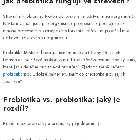
Jak prebiotika fungují ve střevech?
Střevní mikrobiom je tvořen obrovským množstvím mikroorganismů.
Některé z nich jsou pro organismus prospěšné a podílejí se na
mnoha procesech souvisejících s trávením, střevním prostředím a
celkovou rovnováhou organismu.
Prebiotika těmto mikroorganismům poskytují živiny. Při jejich
fermentaci ve střevě mohou vznikat krátkořetězcové mastné kyseliny,
které jsou důležité pro střevní prostředí. Zjednodušeně řečeno:
probiotika
jsou „dobré bakterie“, zatímco prebiotika jsou jejich
„potrava“.
Prebiotika vs. probiotika: jaký je
rozdíl?
Rozdíl mezi prebiotiky a probiotiky je jednoduchý: