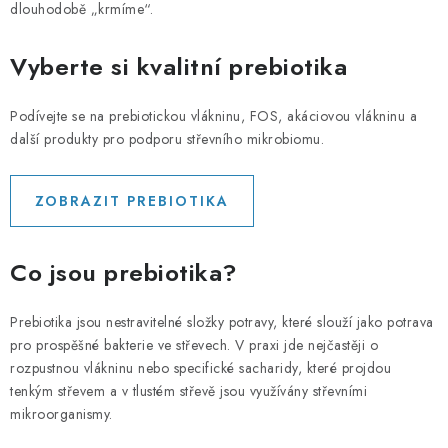
PORADNA
dlouhodobě „krmíme“.
MARCHE
Vyberte si kvalitní prebiotika
Jak nakupovat
Obchodní podmínky
Podívejte se na prebiotickou vlákninu, FOS, akáciovou vlákninu a
další produkty pro podporu střevního mikrobiomu.
Podmínky ochrany osobních údajů
Kontakty
Natural Health Store
Glossario
Mappa del sito
ZOBRAZIT PREBIOTIKA
Il mio ordine
Co jsou prebiotika?
Prebiotika jsou nestravitelné složky potravy, které slouží jako potrava
pro prospěšné bakterie ve střevech. V praxi jde nejčastěji o
rozpustnou vlákninu nebo specifické sacharidy, které projdou
tenkým střevem a v tlustém střevě jsou využívány střevními
mikroorganismy.