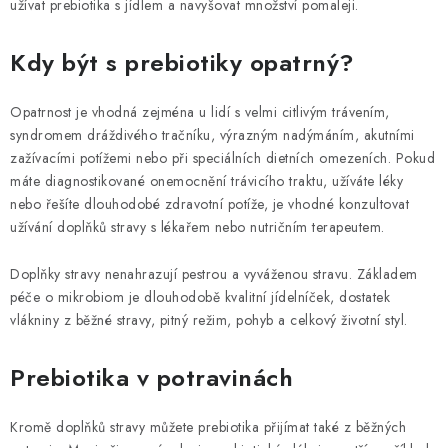
užívat prebiotika s jídlem a navyšovat množství pomaleji.
Kdy být s prebiotiky opatrný?
Opatrnost je vhodná zejména u lidí s velmi citlivým trávením,
syndromem dráždivého tračníku, výrazným nadýmáním, akutními
zažívacími potížemi nebo při speciálních dietních omezeních. Pokud
máte diagnostikované onemocnění trávicího traktu, užíváte léky
nebo řešíte dlouhodobé zdravotní potíže, je vhodné konzultovat
užívání doplňků stravy s lékařem nebo nutričním terapeutem.
Doplňky stravy nenahrazují pestrou a vyváženou stravu. Základem
péče o mikrobiom je dlouhodobě kvalitní jídelníček, dostatek
vlákniny z běžné stravy, pitný režim, pohyb a celkový životní styl.
Prebiotika v potravinách
Kromě doplňků stravy můžete prebiotika přijímat také z běžných