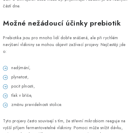
částí dne.
Možné nežádoucí účinky prebiotik
Prebiotika jsou pro mnoho lidí dobře snášená, ale při rychlém
navýšení vlákniny se mohou objevit zažívací projevy. Nejčastěji jde
o:
nadýmání,
plynatost,
pocit plnosti,
tlak v břiše,
změnu pravidelnosti stolice.
Tyto projevy často souvisejí s tím, že střevní mikrobiom reaguje na
vyšší příjem fermentovatelné vlákniny. Pomoci může snížit dávku,