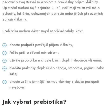
pečovat o svůj střevní mikrobiom a pravidelný příjem vlákniny.
Uplatnění mohou najít zejména u lidí, kteří mají ve stravě málo
zeleniny, luštěnin, celozrnných potravin nebo jiných přirozených
zdrojů vlákniny.
Prebiotika mohou dávat smysl například tehdy, když:
chcete podpořit pestřejší příjem vlákniny,
řešíte péči o střevní mikrobiom,
užíváte probiotika a chcete k nim doplnit vhodnou vlákninu,
hledáte praktický doplněk do nápoje, smoothie, jogurtu nebo
kaše,
chcete začít s jemnější formou vlákniny a dávku postupně
navyšovat.
Jak vybrat prebiotika?