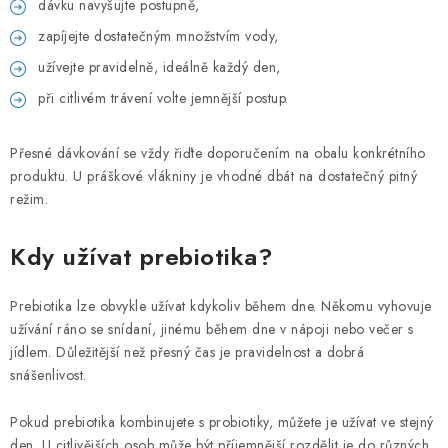
dávku navyšujte postupně,
zapíjejte dostatečným množstvím vody,
užívejte pravidelně, ideálně každý den,
při citlivém trávení volte jemnější postup.
Přesné dávkování se vždy řiďte doporučením na obalu konkrétního
produktu. U práškové vlákniny je vhodné dbát na dostatečný pitný
režim.
Kdy užívat prebiotika?
Prebiotika lze obvykle užívat kdykoliv během dne. Někomu vyhovuje
užívání ráno se snídaní, jinému během dne v nápoji nebo večer s
jídlem. Důležitější než přesný čas je pravidelnost a dobrá
snášenlivost.
Pokud prebiotika kombinujete s probiotiky, můžete je užívat ve stejný
den. U citlivějších osob může být příjemnější rozdělit je do různých