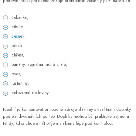
potravin. Mezi přirozené zdroje prebiotické vlákniny patří například:
čekanka,
cibule,
česnek
,
pórek,
chřest,
banány, zejména méně zralé,
oves,
luštěniny,
celozrnné obiloviny.
Ideální je kombinovat přirozené zdroje vlákniny s kvalitními doplňky
podle individuálních potřeb. Doplňky mohou být praktické zejména
tehdy, když chcete mít příjem vlákniny lépe pod kontrolou.