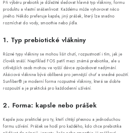
Při výběru prebiotik je důležité sledovat hlavně typ vlákniny, formu
produktu a vlastní snášenlivost. Každému může vyhovovat něco
jiného. Někdo preferuje kapsle, jiný prášek, který lze snadno
rozmíchat do vody, smoothie nebo jídla.
1. Typ prebiotické vlákniny
Různé typy vlákniny se mohou lišit chutí, rozpustností i tím, jak je
člověk snáší. Například FOS patří mezi známá prebiotika, ale u
citlivějších osob mohou ve vyšší dávce způsobovat nadýmání.
Akáciová vláknina bývá oblíbená pro jemnější chuť a snadné použití.
Sunfiber® je moderní forma rozpustné vlákniny, která se dobře
rozpouští a je praktická pro každodenní užívání.
2. Forma: kapsle nebo prášek
Kapsle jsou praktické pro ty, kteří chtějí přesnou a jednoduchou
formu užívání. Prášek se hodí pro každého, kdo chce prebiotika