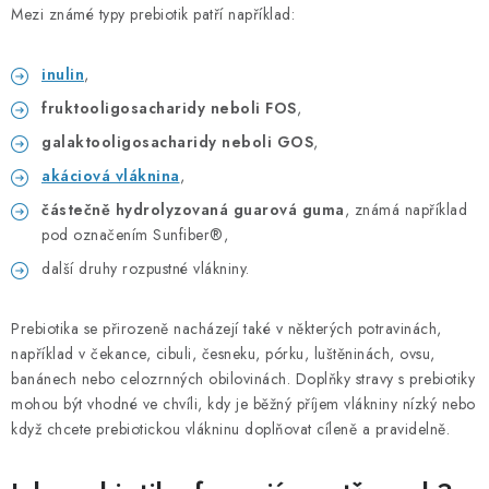
Mezi známé typy prebiotik patří například:
inulin
,
fruktooligosacharidy neboli FOS
,
galaktooligosacharidy neboli GOS
,
akáciová vláknina
,
částečně hydrolyzovaná guarová guma
, známá například
pod označením Sunfiber®,
další druhy rozpustné vlákniny.
Prebiotika se přirozeně nacházejí také v některých potravinách,
například v čekance, cibuli, česneku, pórku, luštěninách, ovsu,
banánech nebo celozrnných obilovinách. Doplňky stravy s prebiotiky
mohou být vhodné ve chvíli, kdy je běžný příjem vlákniny nízký nebo
když chcete prebiotickou vlákninu doplňovat cíleně a pravidelně.