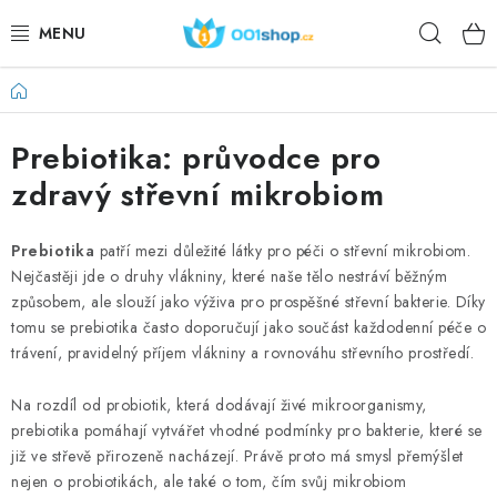
Vai
Ricer
al
contenuto
Casa
DOPLŇKY STRAVY
Prebiotika: průvodce pro
COSMETICI
zdravý střevní mikrobiom
SPORT
Prebiotika
patří mezi důležité látky pro péči o střevní mikrobiom.
PRODOTTI ALIMENTARI
Nejčastěji jde o druhy vlákniny, které naše tělo nestráví běžným
způsobem, ale slouží jako výživa pro prospěšné střevní bakterie. Díky
ARGOMENTI
tomu se prebiotika často doporučují jako součást každodenní péče o
trávení, pravidelný příjem vlákniny a rovnováhu střevního prostředí.
AZIONE
Na rozdíl od probiotik, která dodávají živé mikroorganismy,
prebiotika pomáhají vytvářet vhodné podmínky pro bakterie, které se
DÁRKY PRO ZDRAVÍ
již ve střevě přirozeně nacházejí. Právě proto má smysl přemýšlet
nejen o probiotikách, ale také o tom, čím svůj mikrobiom