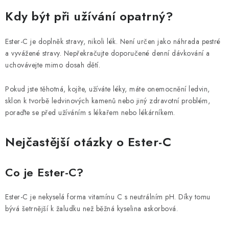
Kdy být při užívání opatrný?
Ester-C je doplněk stravy, nikoli lék. Není určen jako náhrada pestré
a vyvážené stravy. Nepřekračujte doporučené denní dávkování a
uchovávejte mimo dosah dětí.
Pokud jste těhotná, kojíte, užíváte léky, máte onemocnění ledvin,
sklon k tvorbě ledvinových kamenů nebo jiný zdravotní problém,
poraďte se před užíváním s lékařem nebo lékárníkem.
Nejčastější otázky o Ester-C
Co je Ester-C?
Ester-C je nekyselá forma vitamínu C s neutrálním pH. Díky tomu
bývá šetrnější k žaludku než běžná kyselina askorbová.