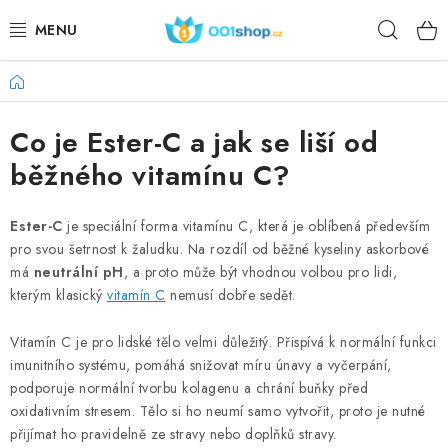
Przejść
Szuka
do
treści
Home
DOPLŇKY STRAVY
Co je Ester-C a jak se liší od
KOSMETYKI
běžného vitamínu C?
SPORT
Ester-C
je speciální forma vitamínu C, která je oblíbená především
ARTYKUŁY SPOŻYWCZE
pro svou šetrnost k žaludku. Na rozdíl od běžné kyseliny askorbové
má
neutrální pH
, a proto může být vhodnou volbou pro lidi,
TEMATY
kterým klasický
vitamín C
nemusí dobře sedět.
Vitamín C je pro lidské tělo velmi důležitý. Přispívá k normální funkci
DZIAŁANIE
imunitního systému, pomáhá snižovat míru únavy a vyčerpání,
podporuje normální tvorbu kolagenu a chrání buňky před
DÁRKY PRO ZDRAVÍ
oxidativním stresem. Tělo si ho neumí samo vytvořit, proto je nutné
přijímat ho pravidelně ze stravy nebo doplňků stravy.