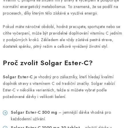
Vitamín C přispívá ke snížení míry únavy a vyčerpání a podporuje
normální energetický metabolismus. To znamená, že se podílí na
procesech, díky kterým tělo získává a využívá energii.
Pokud máte náročné období, hodně pracujete, sportujete nebo se
cítíte vyčerpaní, může být pravidelné doplňování vitamínu C jedním
z podpůrných kroků. Základem ale vždy zůstává pestrá strava,
dostatek spánku, pitný režim a celkově vyvážený životní styl.
Proč zvolit Solgar Ester-C?
Solgar Ester-C
je vhodný pro zákazníky, kteří hledají kvalitní
doplněk stravy s vitamínem C od tradiční značky. Solgar nabízí
Ester-C v několika variantách, takže si můžete vybrat podle
požadované dávky i velikosti balení.
Solgar Ester-C 500 mg
– jemnější dávka vhodná pro
každodenní užívání.
Solgar Ester-C 1000 mg 30 tablet
– silnější dávka v