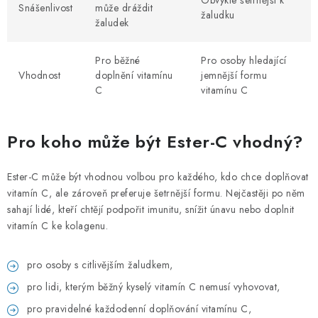
Obvykle šetrnější k
Snášenlivost
může dráždit
žaludku
žaludek
Pro běžné
Pro osoby hledající
Vhodnost
doplnění vitamínu
jemnější formu
C
vitamínu C
Pro koho může být Ester-C vhodný?
Ester-C může být vhodnou volbou pro každého, kdo chce doplňovat
vitamín C, ale zároveň preferuje šetrnější formu. Nejčastěji po něm
sahají lidé, kteří chtějí podpořit imunitu, snížit únavu nebo doplnit
vitamín C ke kolagenu.
pro osoby s citlivějším žaludkem,
pro lidi, kterým běžný kyselý vitamín C nemusí vyhovovat,
pro pravidelné každodenní doplňování vitamínu C,