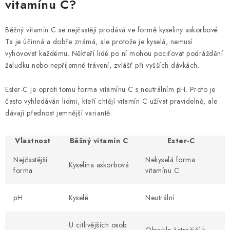
vitamínu C?
Běžný vitamín C se nejčastěji prodává ve formě kyseliny askorbové.
Ta je účinná a dobře známá, ale protože je kyselá, nemusí
vyhovovat každému. Někteří lidé po ní mohou pociťovat podráždění
žaludku nebo nepříjemné trávení, zvlášť při vyšších dávkách.
Ester-C je oproti tomu forma vitamínu C s neutrálním pH. Proto je
často vyhledáván lidmi, kteří chtějí vitamín C užívat pravidelně, ale
dávají přednost jemnější variantě.
Vlastnost
Běžný vitamín C
Ester-C
Nejčastější
Nekyselá forma
Kyselina askorbová
forma
vitamínu C
pH
Kyselé
Neutrální
U citlivějších osob