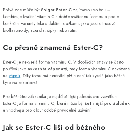
PORADNA
Právě zde může být
Solgar Ester-C
zajímavou volbou –
MARKI
kombinuje kvalitní vitamín C s dobře snášenou formou a podle
konkrétní varianty také s dalšími složkami, jako jsou citrusové
bioflavonoidy, acerola, šípky nebo rutin.
Jak nakupovat
Obchodní podmínky
Podmínky ochrany osobních údajů
Kontakty
Co přesně znamená Ester-C?
Natural Health Store
Słownik terminów
Mapa serwera
Moje zamówienie
Ester-C je nekyselá forma vitamínu C. V doplňcích stravy se často
používá jako
askorbát vápenatý
, tedy forma vitamínu C navázaná
na
vápník
. Díky tomu má neutrální pH a není tak kyselá jako běžná
kyselina askorbová.
Pro běžného zákazníka je nejdůležitější jednoduché vysvětlení:
Ester-C je forma vitamínu C, která může být
šetrnější pro žaludek
a vhodnější pro dlouhodobé pravidelné užívání.
Jak se Ester-C liší od běžného