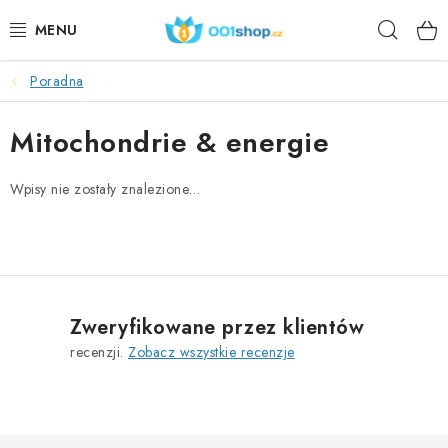
Przejść
Szuka
do
treści
Poradna
DOPLŇKY STRAVY
Mitochondrie & energie
KOSMETYKI
Wpisy nie zostały znalezione…
SPORT
ARTYKUŁY SPOŻYWCZE
TEMATY
Zweryfikowane przez klientów
DZIAŁANIE
recenzji.
Zobacz wszystkie recenzje
DÁRKY PRO ZDRAVÍ