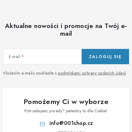
PORADNA
MARKI
Aktualne nowości i promocje na Twój e-
mail
Jak nakupovat
Obchodní podmínky
Podmínky ochrany osobních údajů
Kontakty
Natural Health Store
Słownik terminów
Mapa serwera
E-mail
ZALOGUJ SIĘ
Moje zamówienie
Vložením e-mailu souhlasíte s
podmínkami ochrany osobních údajů
Pomożemy Ci w wyborze
Potrzebujesz porady? Jesteśmy tu dla Ciebie!
info
@
001shop.cz