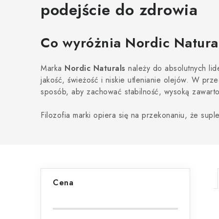
podejście do zdrowia
Co wyróżnia Nordic Natural
Marka
Nordic Naturals
należy do absolutnych lid
jakość, świeżość i niskie utlenianie olejów. W p
sposób, aby zachować stabilność, wysoką zawart
Filozofia marki opiera się na przekonaniu, że supl
P
Cena
a
s