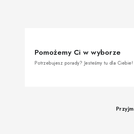
Pomożemy Ci w wyborze
Potrzebujesz porady? Jesteśmy tu dla Ciebie!
S
t
Przyjm
o
p