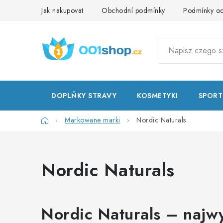
Przejść
Jak nakupovat
Obchodní podmínky
Podmínky oc
do
treści
DOPLŇKY STRAVY
KOSMETYKI
SPORT
Home
Markowane marki
Nordic Naturals
Nordic Naturals
Nordic Naturals – najw