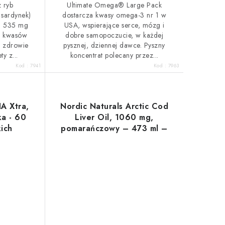
 ryb
Ultimate Omega® Large Pack
 sardynek)
dostarcza kwasy omega-3 nr 1 w
i 535 mg
USA, wspierające serce, mózg i
g kwasów
dobre samopoczucie, w każdej
h zdrowie
pysznej, dziennej dawce. Pyszny
ty z...
koncentrat polecany przez...
Kod :
7941
Kod :
7963
A Xtra,
Nordic Naturals Arctic Cod
a - 60
Liver Oil, 1060 mg,
ich
pomarańczowy – 473 ml –
olej z wątroby dorsza