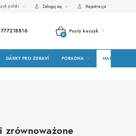
zyk polski
wnik terminów
Mapa serwera
Moje zamówienie
Zaloguj się
Rejestracja
777218816
Pusty koszyk
KOSZYK
DÁRKY PRO ZDRAVÍ
PORADNA
MARKI
 i zrównoważone