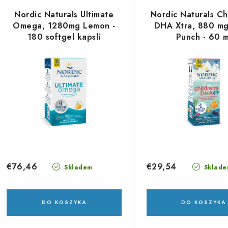
t
Nordic Naturals Ultimate
Nordic Naturals Ch
s
Omega, 1280mg Lemon -
DHA Xtra, 880 mg
o
180 softgel kapslí
Punch - 60 m
w
a
a
p
n
r
i
o
e
d
p
u
r
€76,46
€29,54
Skladem
Sklade
k
o
d
DO KOSZYKA
DO KOSZYKA
ó
u