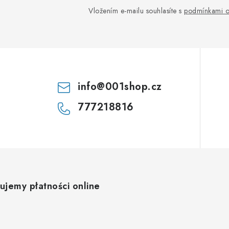
Vložením e-mailu souhlasíte s
podmínkami o
info
@
001shop.cz
777218816
ujemy płatności online