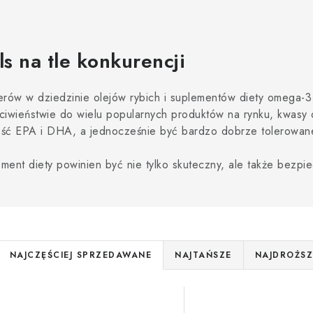
s na tle konkurencji
erów w dziedzinie olejów rybich i suplementów diety omega-3.
rzeciwieństwie do wielu popularnych produktów na rynku, kwas
ość EPA i DHA, a jednocześnie być bardzo dobrze tolerowan
ement diety powinien być nie tylko skuteczny, ale także bezpie
S
NAJCZĘŚCIEJ SPRZEDAWANE
NAJTAŃSZE
NAJDROŻSZ
o
L
r