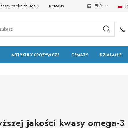
EUR
Ję
hrany osobních údajů
Kontakty
Natural Health Store
Sło
ARTYKUŁY SPOŻYWCZE
TEMATY
DZIAŁANIE
yższej jakości kwasy omega-3