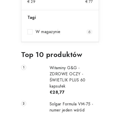
i
€
29
€
77
e
k
Tagi
t
b
W magazynie
6
o
c
Top 10 produktów
z
n
Witaminy G&G -
y
ZDROWE OCZY -
ŚWIETLIK PLUS 60
kapsułek
€28,77
t
Solgar Formula VM-75 -
numer jeden wśród