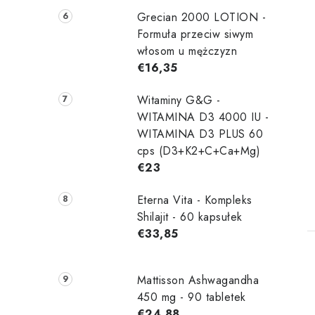
Grecian 2000 LOTION -
Formuła przeciw siwym
włosom u mężczyzn
€16,35
Witaminy G&G -
WITAMINA D3 4000 IU -
WITAMINA D3 PLUS 60
cps (D3+K2+C+Ca+Mg)
€23
Eterna Vita - Kompleks
Shilajit - 60 kapsułek
€33,85
Mattisson Ashwagandha
450 mg - 90 tabletek
€24,88