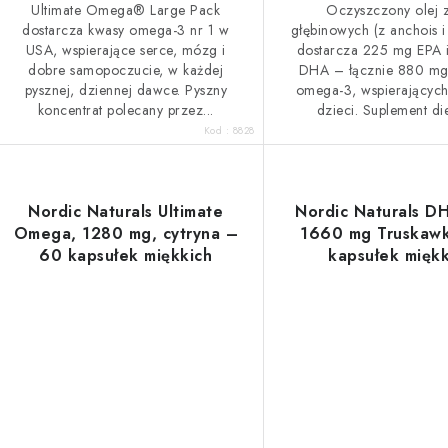
Ultimate Omega® Large Pack
Oczyszczony olej z
w
k
dostarcza kwasy omega-3 nr 1 w
głębinowych (z anchois i
USA, wspierające serce, mózg i
dostarcza 225 mg EPA 
t
dobre samopoczucie, w każdej
DHA – łącznie 880 m
pysznej, dziennej dawce. Pyszny
omega-3, wspierającyc
ó
koncentrat polecany przez...
dzieci. Suplement die
Kod :
8828
w
Nordic Naturals Ultimate
Nordic Naturals DH
Omega, 1280 mg, cytryna –
1660 mg Truskawk
60 kapsułek miękkich
kapsułek miękk