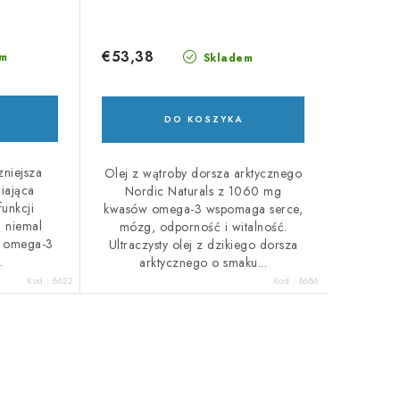
€53,38
m
Skladem
DO KOSZYKA
zniejsza
Olej z wątroby dorsza arktycznego
iająca
Nordic Naturals z 1060 mg
funkcji
kwasów omega-3 wspomaga serce,
 niemal
mózg, odporność i witalność.
 omega-3
Ultraczysty olej z dzikiego dorsza
.
arktycznego o smaku...
Kod :
8622
Kod :
8686