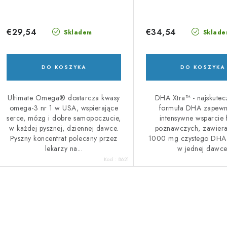
€29,54
€34,54
Skladem
Sklade
DO KOSZYKA
DO KOSZYKA
Ultimate Omega® dostarcza kwasy
DHA Xtra™ - najskutec
omega-3 nr 1 w USA, wspierające
formuła DHA zapewn
serce, mózg i dobre samopoczucie,
intensywne wsparcie 
w każdej pysznej, dziennej dawce.
poznawczych, zawiera
Pyszny koncentrat polecany przez
1000 mg czystego DHA
lekarzy na...
w jednej dawce
Kod :
8621
K
o