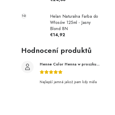
t
Helan Naturalna Farba do
r
Włosów 125ml - Jasny
Blond 8N
€14,92
l
Hodnocení produktů
i
l
Henne Color Henna w proszku kolor: brązowy 100g
i
Nejlepší jemná jakož jsem kdy měla
t