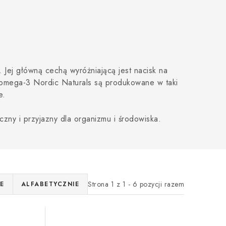
 Jej główną cechą wyróżniającą jest nacisk na
y omega-3 Nordic Naturals są produkowane w taki
e.
czny i przyjazny dla organizmu i środowiska.
Strona
1
z
1
-
6
pozycji razem
E
ALFABETYCZNIE