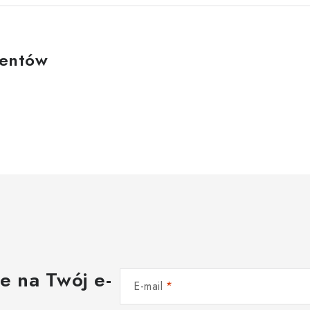
ientów
e na Twój e-
E-mail