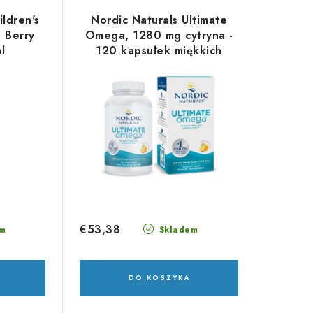
ildren's
Nordic Naturals Ultimate
 Berry
Omega, 1280 mg cytryna -
l
120 kapsułek miękkich
€53,38
m
Skladem
DO KOSZYKA