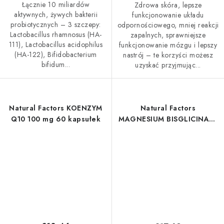
Łącznie 10 miliardów
Zdrowa skóra, lepsze
aktywnych, żywych bakterii
funkcjonowanie układu
probiotycznych – 3 szczepy:
odpornościowego, mniej reakcji
Lactobacillus rhamnosus (HA-
zapalnych, sprawniejsze
111), Lactobacillus acidophilus
funkcjonowanie mózgu i lepszy
(HA-122), Bifidobacterium
nastrój – te korzyści możesz
bifidum...
uzyskać przyjmując...
Natural Factors KOENZYM
Natural Factors
Q10 100 mg 60 kapsułek
MAGNESIUM BISGLICINATE
200mg - magnez 120
kapsułek wegetariańskich