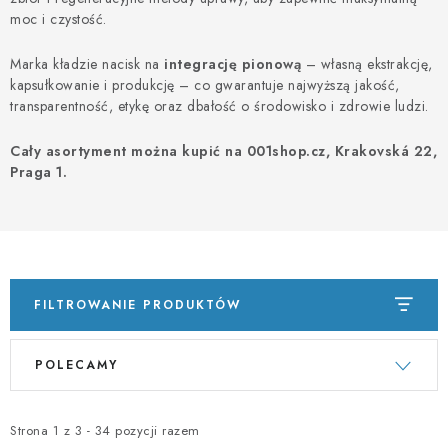
PORADNA
moc i czystość.
MARKI
Marka kładzie nacisk na
integrację pionową
– własną ekstrakcję,
kapsułkowanie i produkcję – co gwarantuje najwyższą jakość,
transparentność, etykę oraz dbałość o środowisko i zdrowie ludzi.
Jak nakupovat
Obchodní podmínky
Podmínky ochrany osobních údajů
Kontakty
Cały asortyment można kupić na 001shop.cz, Krakovská 22,
Praga 1.
Natural Health Store
Słownik terminów
Mapa serwera
Moje zamówienie
FILTROWANIE PRODUKTÓW
L
S
POLECAMY
i
o
s
r
t
t
Strona
1
z
3
-
34
pozycji razem