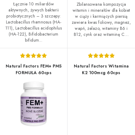
Łącznie 10 miliardów
Zbilansowana kompozycja
aktywnych, żywych bakterii
witamin i minerałów dla kobiet
probiotycznych – 3 szczepy:
w ciąży i karmiących piersią
Lactobacillus rhamnosus (HA-
zawiera kwas foliowy, magnez,
111), Lactobacillus acidophilus
wapń, żelazo, witaminy B6 i
(HA-122), Bifidobacterium
B12, cynk oraz witaminę C....
bifidum...
Natural Factors FEM+ PMS
Natural Factors Witamina
FORMUŁA 60cps
K2 100mcg 60cps