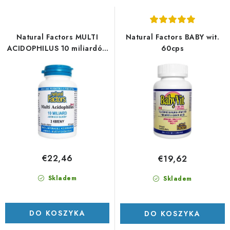
a
o
p
w
r
a
Natural Factors MULTI
Natural Factors BABY wit.
o
n
ACIDOPHILUS 10 miliardów
60cps
aktywnych komórek 90 cps
d
i
u
e
k
p
t
r
ó
o
w
d
u
€22,46
€19,62
k
t
Skladem
Skladem
ó
w
DO KOSZYKA
DO KOSZYKA