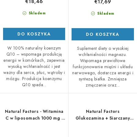
€18,46
€17,69
Skladem
Skladem
DO KOSZYKA
DO KOSZYKA
W 100% naturalny koenzym
Suplement diety o wysokiej
Q10 – wspomaga produkcję
wchłanialności magnezu.
energii w komórkach, zapewnia
Wspomaga prawidłowe
wysoką wchłanialność i jest
funkcjonowanie mięśni i układu
ważny dla serca, płuc, wątroby i
nerwowego, dostarcza energii i
mózgu. Produkcja koenzymu
syntezę białka. Zmniejsza
Q10 spada...
zmęczenie oraz...
Natural Factors - Witamina
Natural Factors
C w liposomach 1000 mg -
Glukozamina + Siarczany
90 kapsułek miękkich
chondroityny 900 mg 120
cps