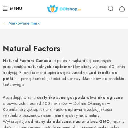
Przejść
Szuka
do
treści
Markowane marki
DOPLŇKY STRAVY
KOSMETYKI
Natural Factors
SPORT
Natural Factors Canada
to jeden z najbardziej cenionych
producentów
naturalnych suplementów diety
z ponad 60-letnią
ARTYKUŁY SPOŻYWCZE
tradycją. Filozofia marki opiera się na zasadzie
„od źródła do
półki”
– pełnej kontroli jakości od uprawy składników do produktu
TEMATY
końcowego.
Posiadając własne
certyfikowane gospodarstwa ekologiczne
DZIAŁANIE
o powierzchni ponad 400 hektarów w Dolinie Okanagan w
Kolumbii Brytyjskiej, Natural Factors uprawia wysokiej jakości
DÁRKY PRO ZDRAVÍ
składniki z poszanowaniem naturalnych rytmów natury.
Wykorzystuje
odmiany dziedziczne, nasiona bez GMO
, ręczny
zbiór i regeneracyjne metody uprawy, aby zapewnić maksymalną