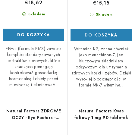
€18,62
€15,15
Skladem
Skladem
DO KOSZYKA
DO KOSZYKA
FEM+ (formuła PMS) zawiera
Witamina K2, znana również
kompleks standaryzowanych
jako menachinon-7, jest
ekstraktów ziołowych, które
kluczowym składnikiem
znacząco pomagają
odżywczym dla utrzymania
kontrolować gospodarkę
zdrowych kości i zębów. Dzięki
hormonalną kobiety przed
wysokiej biodostępności w
miesiączką i eliminować...
formie MK-7 witamina...
Natural Factors ZDROWE
Natural Factors Kwas
OCZY - Eye Factors -
foliowy 1 mg 90 tabletek
mieszanka ziołowa 90
kapsułek