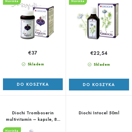
Novinka
Novinka
u
e
k
p
t
r
ó
o
w
d
u
€37
€22,54
k
t
Skladem
Skladem
ó
w
DO KOSZYKA
DO KOSZYKA
Diochi Tromboserin
Diochi Intocel 50ml
multivitamín – kapsle, 80
kapslí
Novinka