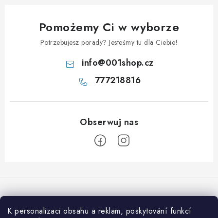
Pomożemy Ci w wyborze
Potrzebujesz porady? Jesteśmy tu dla Ciebie!
info
@
001shop.cz
777218816
S
t
o
p
K personalizaci obsahu a reklam, poskytování funkcí
Przyjmujemy płatności online