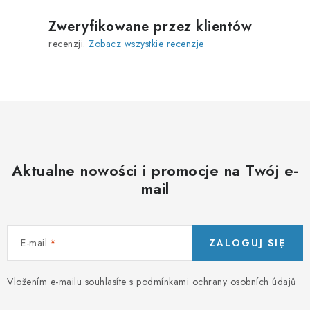
c
l
j
i
Zweryfikowane przez klientów
a
s
recenzji.
Zobacz wszystkie recenzje
t
y
Aktualne nowości i promocje na Twój e-
mail
E-mail
ZALOGUJ SIĘ
Vložením e-mailu souhlasíte s
podmínkami ochrany osobních údajů