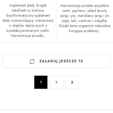
Suplement diety. Krople
Harmonizuje przede wszystkim
Astofresh to ziołowy,
nerki, pęcherz, układ łączny
bioinformatyczny suplement
yang i yin, meridiany yang i yin
diety wzmacniający, wytwarzany
pięty, talii, centrum i żołądka.
z olejków eterycznych z
Dzięki temu organizm naturalnie
wyselekcjonowanych roślin.
koryguje problemy...
Harmonizuje przede...
K
ZAŁADUJ JESZCZE 12
o
n
t
P
r
1
3
a
o
g
l
i
n
k
a
i