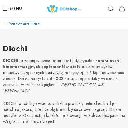
Przejść
Szuka
do
treści
Markowane marki
DOPLŇKY STRAVY
KOSMETYKI
Diochi
SPORT
DIOCHI
to wiodący czeski producent i dystrybutor
naturalnych i
bioinformacyjnych suplementów diety
oraz kosmetyków
ARTYKUŁY SPOŻYWCZE
ozonowych, łączących tradycyjną medycynę chińską z nowoczesną
wiedzą. Działa na rynku od 2003 roku, a jej produkty wspierają
TEMATY
zdrowie i wewnętrzne piękno –
PIĘKNO ZACZYNA SIĘ
WEWNĄTRZ®
.
DZIAŁANIE
DIOCHI produkuje własne, unikalne produkty naturalne, kładąc
nacisk na jakość, które zdobyły międzynarodowe nagrody. Działa
DÁRKY PRO ZDRAVÍ
nie tylko w Czechach, ale także na Słowacji, w Polsce, Hiszpanii, na
Węgrzech i w innych krajach.