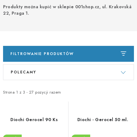
PORADNA
Produkty można kupić w sklepie 001shop.cz, ul. Krakovská
22, Praga 1.
MARKI
Jak nakupovat
Obchodní podmínky
Podmínky ochrany osobních údajů
Kontakty
Natural Health Store
Słownik terminów
Mapa serwera
FILTROWANIE PRODUKTÓW
Moje zamówienie
L
S
POLECAMY
i
o
s
r
t
t
Strona
1
z
3
-
27
pozycji razem
a
o
p
w
r
a
Diochi Gerocel 90 Ks
Diochi - Gerocel 50 ml.
o
n
d
i