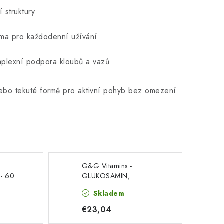
 struktury
ma pro každodenní užívání
lexní podpora kloubů a vazů
 nebo tekuté formě pro aktivní pohyb bez omezení
G&G Vitamins -
- 60
GLUKOSAMIN,
CHONDROITIN a vitamin
Skladem
C - 120 kapslí
€23,04