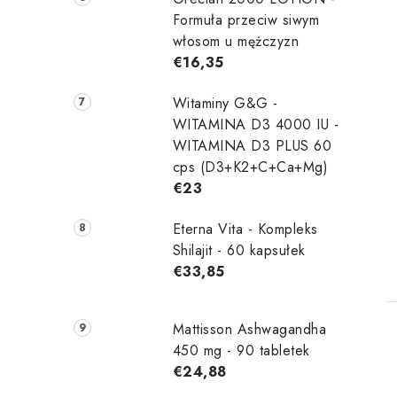
Formuła przeciw siwym
włosom u mężczyzn
€16,35
t
Witaminy G&G -
WITAMINA D3 4000 IU -
WITAMINA D3 PLUS 60
cps (D3+K2+C+Ca+Mg)
€23
Eterna Vita - Kompleks
Shilajit - 60 kapsułek
€33,85
Mattisson Ashwagandha
450 mg - 90 tabletek
€24,88