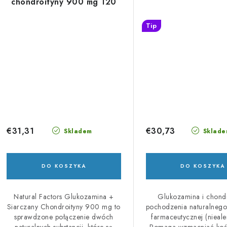
chondroityny 900 mg 120
cps
Tip
€31,31
€30,73
Skladem
Sklade
DO KOSZYKA
DO KOSZYKA
Natural Factors Glukozamina +
Glukozamina i chond
Siarczany Chondroityny 900 mg to
pochodzenia naturalnego,
sprawdzone połączenie dwóch
farmaceutycznej (nieale