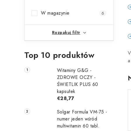
b
W magazynie
6
o
c
Rozpakuj filtr
z
n
Top 10 produktów
V
y
a
Witaminy G&G -
ZDROWE OCZY -
ŚWIETLIK PLUS 60
kapsułek
€28,77
Solgar Formula VM-75 -
numer jeden wśród
multiwitamin 60 tabl.