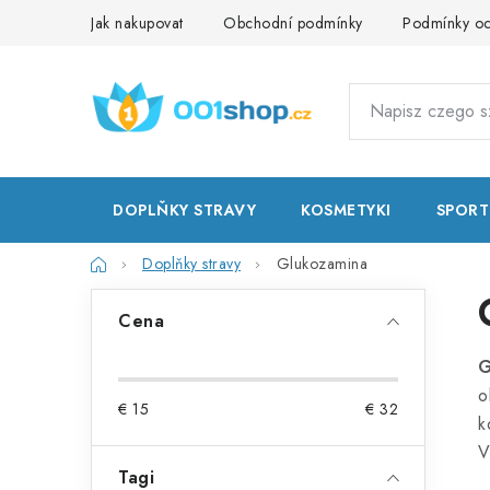
Przejść
Jak nakupovat
Obchodní podmínky
Podmínky oc
do
treści
DOPLŇKY STRAVY
KOSMETYKI
SPORT
Home
Doplňky stravy
Glukozamina
P
Cena
a
G
s
o
€
15
€
32
e
k
V
k
Tagi