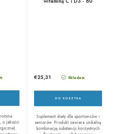
witaminą C i D3 - 60
tabletek
€25,31
m
Skladem
DO KOSZYKA
roityna
Suplement diety dla sportowców i
 o jakości
seniorów. Produkt zawiera unikalną
rgiczne).
kombinację substancji korzystnych