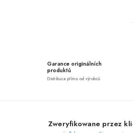
Garance originálních
produktů
t
Distribuce přímo od výrobců
r
l
Zweryfikowane przez kl
i