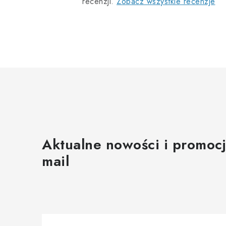
l
recenzji.
Zobacz wszystkie recenzje
i
t
Aktualne nowości i promocj
mail