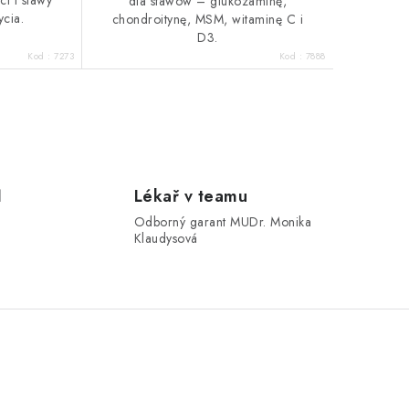
i i stawy
dla stawów – glukozaminę,
ycia.
chondroitynę, MSM, witaminę C i
D3.
Kod :
7273
Kod :
7888
1
Lékař v teamu
Odborný garant MUDr. Monika
Klaudysová