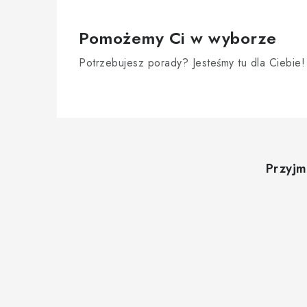
Pomożemy Ci w wyborze
Potrzebujesz porady? Jesteśmy tu dla Ciebie!
S
t
Przyjm
o
p
k
a