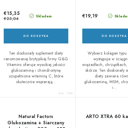
d
p
u
€15,35
r
€19,19
Skladem
Sklade
€23,04
k
o
d
DO KOSZYKA
DO KOSZYKA
ó
u
Ten doskonały suplement diety
Wybierz kolagen typu 
w
k
renomowanej brytyjskiej firmy G&G
występuje w ścięgn
Vitamins oferuje wysokiej jakości
więzadłach, chrząstkach,
t
glukozaminę i chondroitynę
skórze. Ten doskonały 
uzupełnione witaminą C, które
diety zawiera rów
ó
skutecznie wspierają...
glukozaminę, MSM, cho
i...
w
Kod :
7390
Natural Factors
ARTO XTRA 60 ka
Glukozamina + Siarczany