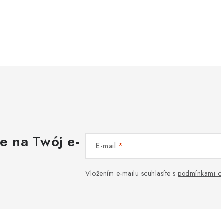
s
y
e na Twój e-
E-mail
Vložením e-mailu souhlasíte s
podmínkami o