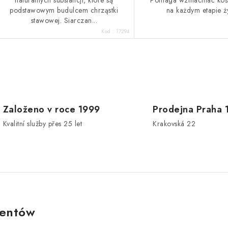
naturalnych substancji, które są
Pomaga wzmacniać kośc
podstawowym budulcem chrząstki
na każdym etapie ż
stawowej. Siarczan...
Kod :
17294
K
o
n
Založeno v roce 1999
Prodejna Praha 
Kvalitní služby přes 25 let
Krakovská 22
o
k
ientów