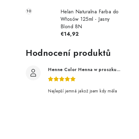
Helan Naturalna Farba do
Włosów 125ml - Jasny
Blond 8N
€14,92
Hodnocení produktů
Henne Color Henna w proszku kolor: brązowy 100g
Nejlepší jemná jakož jsem kdy měla