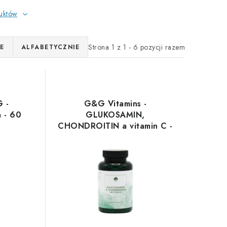
duktów
Strona
1
z
1
-
6
pozycji razem
E
ALFABETYCZNIE
 -
G&G Vitamins -
 - 60
GLUKOSAMIN,
CHONDROITIN a vitamin C -
120 kapslí