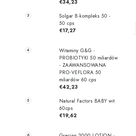
€34,23
Solgar B-kompleks 50 -
50 cps
€17,27
Witaminy G&G -
i
PROBIOTYKI 50 miliardów
- ZAAWANSOWANA
PRO-VEFLORA 50
t
miliardów 60 cps
€42,23
Natural Factors BABY wit.
60cps
€19,62
Grecian 2000 LOTION -