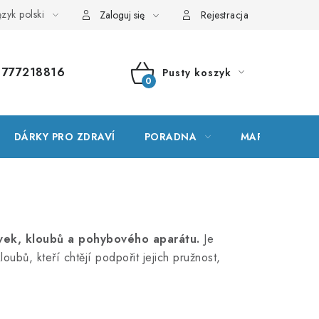
zyk polski
wnik terminów
Mapa serwera
Moje zamówienie
Zaloguj się
Rejestracja
777218816
Pusty koszyk
KOSZYK
DÁRKY PRO ZDRAVÍ
PORADNA
MARKI
avek, kloubů a pohybového aparátu.
Je
oubů, kteří chtějí podpořit jejich pružnost,