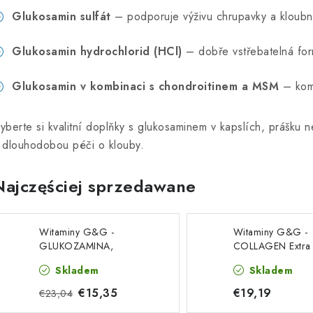
Glukosamin sulfát
– podporuje výživu chrupavky a kloubní
Glukosamin hydrochlorid (HCl)
– dobře vstřebatelná for
Glukosamin v kombinaci s chondroitinem a MSM
– komp
yberte si kvalitní doplňky s glukosaminem v kapslích, prášku
 dlouhodobou péči o klouby.
Najczęściej sprzedawane
Witaminy G&G -
Witaminy G&G -
GLUKOZAMINA,
COLLAGEN Extra 
CHONDROITYNA i
kapsułek
Skladem
Skladem
witamina C - 120
kapsułek
€15,35
€19,19
€23,04