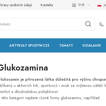
EUR
Ję
hrany osobních údajů
Kontakty
Natural Health Store
Sło
ARTYKUŁY SPOŻYWCZE
TEMATY
DZIAŁANIE
Glukozamina
lukosamin je přirozená látka důležitá pro výživu chrup
blíbený u aktivních lidí, sportovců i osob se zvýšenou zátěží kl
omfort a dlouhodobou pohyblivost.
 této kategorii najdete různé formy glukosaminu, například: