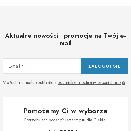
l
i
s
t
Aktualne nowości i promocje na Twój e-
y
mail
E-mail
ZALOGUJ SIĘ
Vložením e-mailu souhlasíte s
podmínkami ochrany osobních údajů
Pomożemy Ci w wyborze
Potrzebujesz porady? Jesteśmy tu dla Ciebie!