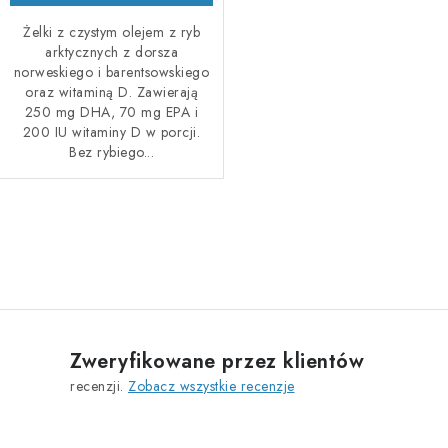
Żelki z czystym olejem z ryb
arktycznych z dorsza
norweskiego i barentsowskiego
oraz witaminą D. Zawierają
250 mg DHA, 70 mg EPA i
200 IU witaminy D w porcji.
Bez rybiego...
K
o
n
t
r
Zweryfikowane przez klientów
o
recenzji.
Zobacz wszystkie recenzje
l
k
i