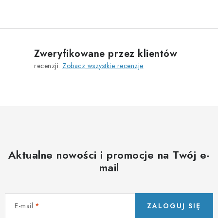
o
n
t
r
Zweryfikowane przez klientów
o
recenzji.
Zobacz wszystkie recenzje
l
k
i
l
i
s
t
Aktualne nowości i promocje na Twój e-
y
mail
E-mail
ZALOGUJ SIĘ