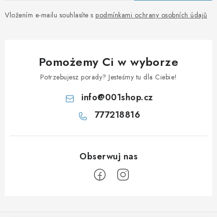
Vložením e-mailu souhlasíte s
podmínkami ochrany osobních údajů
Pomożemy Ci w wyborze
Potrzebujesz porady? Jesteśmy tu dla Ciebie!
info
@
001shop.cz
777218816
S
t