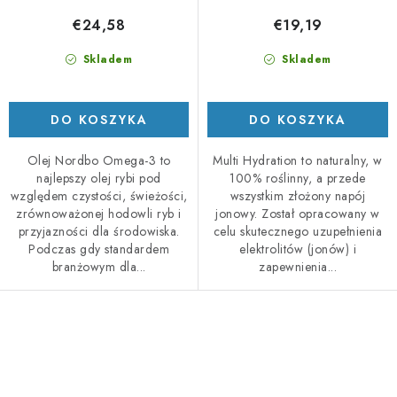
€24,58
€19,19
Skladem
Skladem
DO KOSZYKA
DO KOSZYKA
Olej Nordbo Omega-3 to
Multi Hydration to naturalny, w
najlepszy olej rybi pod
100% roślinny, a przede
względem czystości, świeżości,
wszystkim złożony napój
zrównoważonej hodowli ryb i
jonowy. Został opracowany w
przyjazności dla środowiska.
celu skutecznego uzupełnienia
Podczas gdy standardem
elektrolitów (jonów) i
branżowym dla...
zapewnienia...
K
o
n