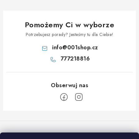
Pomożemy Ci w wyborze
Potrzebujesz porady? Jesteśmy tu dla Ciebie!
info
@
001shop.cz
777218816
S
t
o