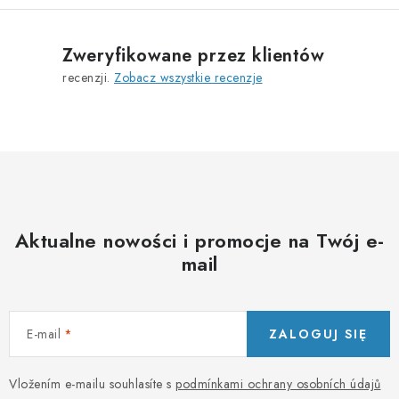
t
r
Zweryfikowane przez klientów
o
recenzji.
Zobacz wszystkie recenzje
l
k
i
l
i
s
t
Aktualne nowości i promocje na Twój e-
y
mail
E-mail
ZALOGUJ SIĘ
Vložením e-mailu souhlasíte s
podmínkami ochrany osobních údajů