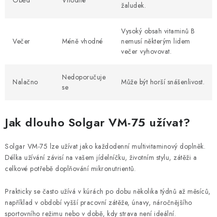
Oběd
Vhodné
žaludek.
Vysoký obsah vitaminů B
Večer
Méně vhodné
nemusí některým lidem
večer vyhovovat.
Nedoporučuje
Nalačno
Může být horší snášenlivost.
se
Jak dlouho Solgar VM-75 užívat?
Solgar VM-75 lze užívat jako každodenní multivitaminový doplněk.
Délka užívání závisí na vašem jídelníčku, životním stylu, zátěži a
celkové potřebě doplňování mikronutrientů.
Prakticky se často užívá v kúrách po dobu několika týdnů až měsíců,
například v období vyšší pracovní zátěže, únavy, náročnějšího
sportovního režimu nebo v době, kdy strava není ideální.