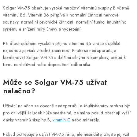
Solgar VM-75 obsahuje vysoké množství vitaminů skupiny B včetně
vitaminu B6. Vitamin B6 přispívá k normální činnosti nervové
soustavy, normální psychické činnosti, normální funkci imunitního
systému a snížení míry únavy a vyčerpání.
Při dlouhodobém vysokém příjmu vitaminu B6 z více doplňků
najednou je však vhodná opatrnost. Proto se nedoporučuje
kombinovat Solgar VM-75 s dalšími silnými B-komplexy, pokud k
tomu není důvod nebo doporučení odborníka.
Může se Solgar VM-75 užívat
nalačno?
Užívání nalačno se obecně nedoporučuje. Multivitaminy mohou být
pro citlivější žaludek hůře snesitelné, zejména pokud obsahují vyšší
dávky vitaminů skupiny B,
vitamin C
nebo minerály.
Pokud potřebujete užívat VM-75 ráno, ale nesnídáte, zkuste jej vzít