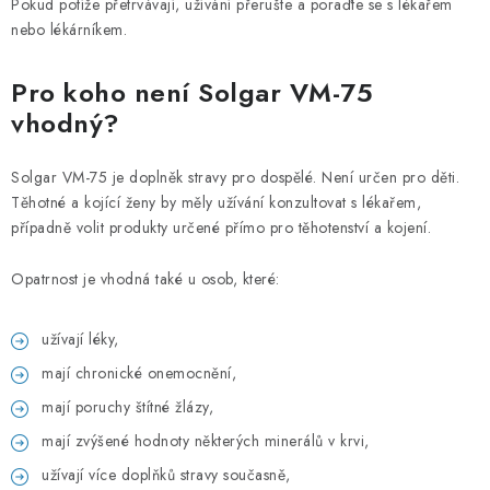
Pokud potíže přetrvávají, užívání přerušte a poraďte se s lékařem
nebo lékárníkem.
Pro koho není Solgar VM-75
vhodný?
Solgar VM-75 je doplněk stravy pro dospělé. Není určen pro děti.
Těhotné a kojící ženy by měly užívání konzultovat s lékařem,
případně volit produkty určené přímo pro těhotenství a kojení.
Opatrnost je vhodná také u osob, které:
užívají léky,
mají chronické onemocnění,
mají poruchy štítné žlázy,
mají zvýšené hodnoty některých minerálů v krvi,
užívají více doplňků stravy současně,