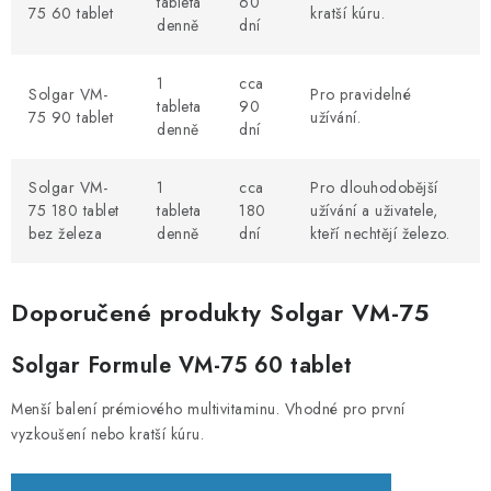
tableta
60
75 60 tablet
kratší kúru.
denně
dní
1
cca
Solgar VM-
Pro pravidelné
tableta
90
75 90 tablet
užívání.
denně
dní
Solgar VM-
1
cca
Pro dlouhodobější
75 180 tablet
tableta
180
užívání a uživatele,
bez železa
denně
dní
kteří nechtějí železo.
Doporučené produkty Solgar VM-75
Solgar Formule VM-75 60 tablet
Menší balení prémiového multivitaminu. Vhodné pro první
vyzkoušení nebo kratší kúru.