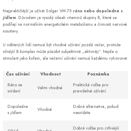
Nejpraktičtější je užívat Solgar VM-75
ráno nebo dopoledne s
jídlem
. Důvodem je vysoký obsah vitaminů skupiny B, které se
podílejí na normálním energetickém metabolismu a činnosti nervové
soustavy.
U některých lidí nemusí být vhodné užívání pozdě večer, protože
silnější B-komplex může působit subjektivně „aktivněji“. Nejde o
stimulant jako kofein, ale večerní užívání nemusí každému vyhovovat.
Čas užívání
Vhodnost
Poznámka
Ráno se
Praktická volba pro
Velmi vhodné
snídaní
pravidelné užívání.
Dopoledne
Dobrá alternativa, pokud
Vhodné
s jídlem
nesnídáte.
Dobrá volba pro citlivější