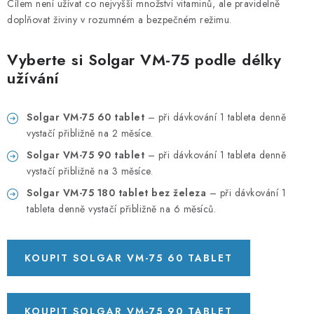
PORADNA
Cílem není užívat co nejvyšší množství vitaminů, ale pravidelně
doplňovat živiny v rozumném a bezpečném režimu.
MARKI
Vyberte si Solgar VM-75 podle délky
užívání
Jak nakupovat
Obchodní podmínky
Podmínky ochrany osobních údajů
Kontakty
Solgar VM-75 60 tablet
– při dávkování 1 tableta denně
Natural Health Store
Słownik terminów
Mapa serwera
vystačí přibližně na 2 měsíce.
Moje zamówienie
Solgar VM-75 90 tablet
– při dávkování 1 tableta denně
vystačí přibližně na 3 měsíce.
Solgar VM-75 180 tablet bez železa
– při dávkování 1
tableta denně vystačí přibližně na 6 měsíců.
KOUPIT SOLGAR VM-75 60 TABLET
KOUPIT SOLGAR VM-75 90 TABLET