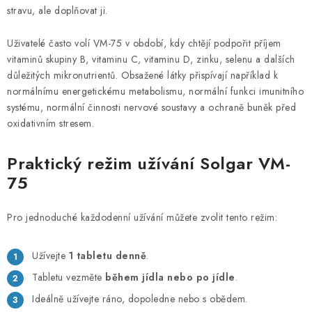
stravu, ale doplňovat ji.
Uživatelé často volí VM-75 v období, kdy chtějí podpořit příjem
vitaminů skupiny B, vitaminu C, vitaminu D, zinku, selenu a dalších
důležitých mikronutrientů. Obsažené látky přispívají například k
normálnímu energetickému metabolismu, normální funkci imunitního
systému, normální činnosti nervové soustavy a ochraně buněk před
oxidativním stresem.
Praktický režim užívání Solgar VM-
75
Pro jednoduché každodenní užívání můžete zvolit tento režim:
Užívejte
1 tabletu denně
.
Tabletu vezměte
během jídla nebo po jídle
.
Ideálně užívejte ráno, dopoledne nebo s obědem.