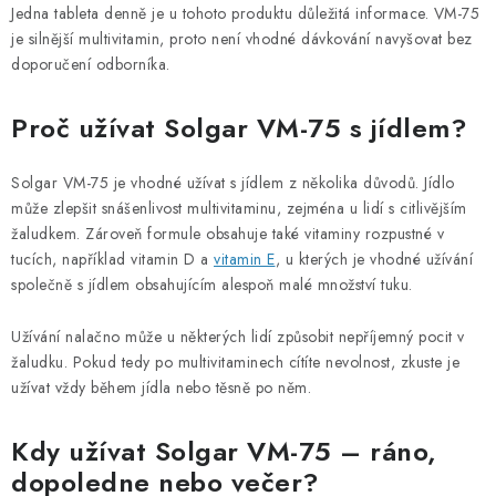
Jedna tableta denně je u tohoto produktu důležitá informace. VM-75
je silnější multivitamin, proto není vhodné dávkování navyšovat bez
doporučení odborníka.
Proč užívat Solgar VM-75 s jídlem?
Solgar VM-75 je vhodné užívat s jídlem z několika důvodů. Jídlo
může zlepšit snášenlivost multivitaminu, zejména u lidí s citlivějším
žaludkem. Zároveň formule obsahuje také vitaminy rozpustné v
tucích, například vitamin D a
vitamin E
, u kterých je vhodné užívání
společně s jídlem obsahujícím alespoň malé množství tuku.
Užívání nalačno může u některých lidí způsobit nepříjemný pocit v
žaludku. Pokud tedy po multivitaminech cítíte nevolnost, zkuste je
užívat vždy během jídla nebo těsně po něm.
Kdy užívat Solgar VM-75 – ráno,
dopoledne nebo večer?