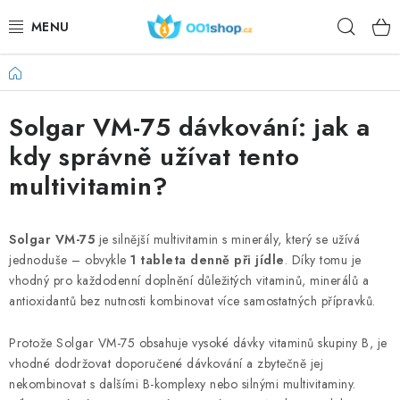
Przejść
Szuka
do
treści
Home
DOPLŇKY STRAVY
Solgar VM-75 dávkování: jak a
KOSMETYKI
kdy správně užívat tento
SPORT
multivitamin?
ARTYKUŁY SPOŻYWCZE
Solgar VM-75
je silnější multivitamin s minerály, který se užívá
jednoduše – obvykle
1 tableta denně při jídle
. Díky tomu je
TEMATY
vhodný pro každodenní doplnění důležitých vitaminů, minerálů a
antioxidantů bez nutnosti kombinovat více samostatných přípravků.
DZIAŁANIE
Protože Solgar VM-75 obsahuje vysoké dávky vitaminů skupiny B, je
DÁRKY PRO ZDRAVÍ
vhodné dodržovat doporučené dávkování a zbytečně jej
nekombinovat s dalšími B-komplexy nebo silnými multivitaminy.