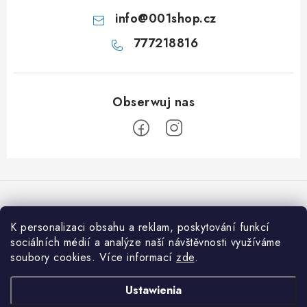
info
@
001shop.cz
777218816
S
t
o
p
K personalizaci obsahu a reklam, poskytování funkcí
Przyjmujemy płatności online
k
sociálních médií a analýze naší návštěvnosti využíváme
soubory cookies. Více informací
zde
.
a
Informace pro vás
Ustawienia