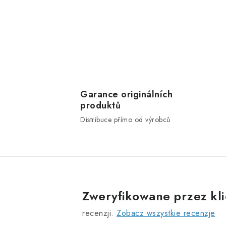
Garance originálních
produktů
t
Distribuce přímo od výrobců
r
l
Zweryfikowane przez kl
i
l
recenzji.
Zobacz wszystkie recenzje