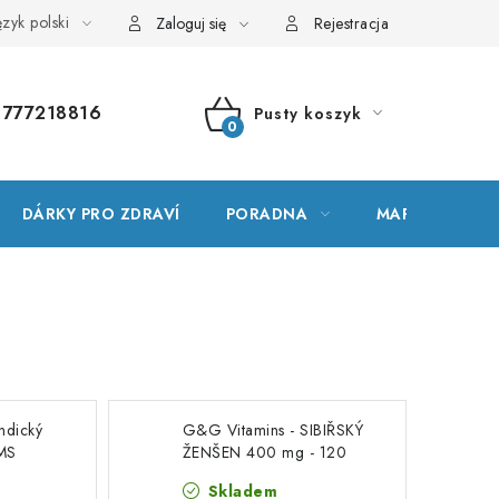
zyk polski
wnik terminów
Mapa serwera
Moje zamówienie
Zaloguj się
Rejestracja
777218816
Pusty koszyk
KOSZYK
DÁRKY PRO ZDRAVÍ
PORADNA
MARKI
ndický
G&G Vitamins - SIBIŘSKÝ
DMS
ŽENŠEN 400 mg - 120
kapslí
Skladem