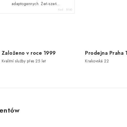
adaptogennych. Żeń-szeń...
Kod :
8160
K
o
n
Založeno v roce 1999
Prodejna Praha 
Kvalitní služby přes 25 let
Krakovská 22
o
k
ientów