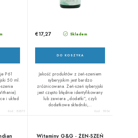
€17,27
m
Skladem
DO KOSZYKA
ěje P61
Jakość produktów z żeń-szeniem
jski 50 ml.
syberyjskim jest bardzo
-szenia
zróżnicowana. Żeń-szeń syberyjski
ithanie).
jest często błędnie identyfikowany
ce i układ
lub zawiera „dodatki”, czyli
dodatkowe składniki,...
Kod :
83875
Kod :
8954
ndian
Witaminy G&G - ŻEN-SZEŃ