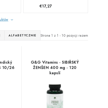
€17,27
duktów
Strona
1
z
1
-
10
pozycji razem
E
ALFABETYCZNIE
ndický
G&G Vitamins - SIBIŘSKÝ
S 10/26
ŽENŠEN 400 mg - 120
kapslí