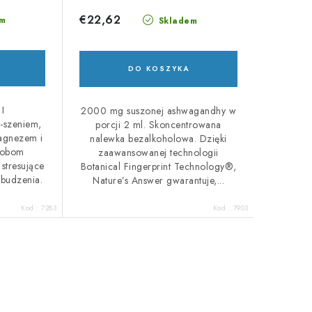
€22,62
m
Skladem
DO KOSZYKA
I
2000 mg suszonej ashwagandhy w
szeniem,
porcji 2 ml. Skoncentrowana
agnezem i
nalewka bezalkoholowa. Dzięki
osobom
zaawansowanej technologii
stresujące
Botanical Fingerprint Technology®,
obudzenia.
Nature’s Answer gwarantuje,...
Kod :
7283
Kod :
7903