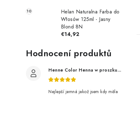
Helan Naturalna Farba do
Włosów 125ml - Jasny
Blond 8N
€14,92
Hodnocení produktů
Henne Color Henna w proszku kolor: brązowy 100g
Nejlepší jemná jakož jsem kdy měla