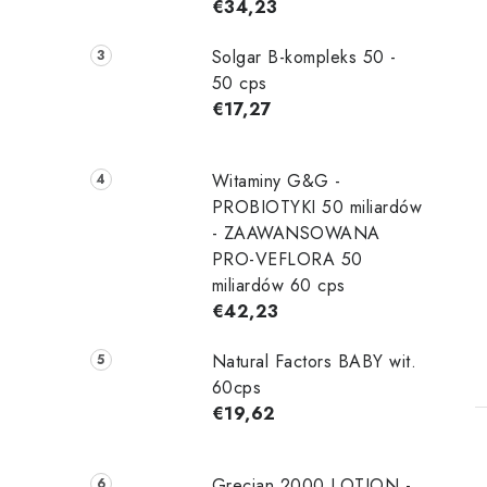
i
€34,23
Solgar B-kompleks 50 -
50 cps
€17,27
Witaminy G&G -
t
PROBIOTYKI 50 miliardów
- ZAAWANSOWANA
PRO-VEFLORA 50
miliardów 60 cps
€42,23
t
Natural Factors BABY wit.
60cps
€19,62
Grecian 2000 LOTION -