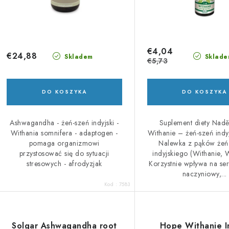
o
e
d
p
u
€4,04
r
€24,88
Skladem
Sklade
€5,73
k
o
d
DO KOSZYKA
DO KOSZYKA
ó
u
Ashwagandha - żeń-szeń indyjski -
Suplement diety Nad
w
k
Withania somnifera - adaptogen -
Withanie – żeń-szeń indy
pomaga organizmowi
Nalewka z pąków żeń
przystosować się do sytuacji
indyjskiego (Withanie, W
stresowych - afrodyzjak
Korzystnie wpływa na ser
ó
naczyniowy,...
Kod :
7583
w
Solgar Ashwagandha root
Hope Withanie I