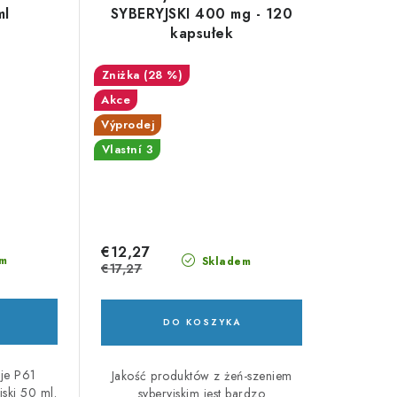
ml
SYBERYJSKI 400 mg - 120
kapsułek
(28 %)
Akce
Výprodej
Vlastní 3
€12,27
m
Skladem
€17,27
DO KOSZYKA
ěje P61
Jakość produktów z żeń-szeniem
jski 50 ml.
syberyjskim jest bardzo