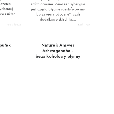
-szenia
zróżnicowana. Żeń-szeń syberyjski
ithanie).
jest często błędnie identyfikowany
ce i układ
lub zawiera „dodatki”, czyli
dodatkowe składniki,...
Kod :
16602
Kod :
7251
pułek
Nature's Answer
Ashwagandha -
bezalkoholowy płynny
ekstrakt 60 ml