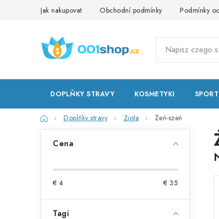
Przejść
Jak nakupovat
Obchodní podmínky
Podmínky oc
do
treści
DOPLŇKY STRAVY
KOSMETYKI
SPORT
Home
Doplňky stravy
Zioła
Żeń-szeń
P
Cena
a
s
€
4
€
35
e
k
Tagi