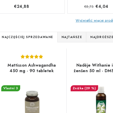
€24,88
€4,04
€5,73
Wyświetlić więcej pro
S
NAJCZĘŚCIEJ SPRZEDAWANE
NAJTAŃSZE
NAJDROŻSZ
o
L
r
Mattisson Ashwagandha
Naděje Withanie i
s
450 mg - 90 tabletek
ženšen 50 ml - DM
o
w
a
Vlastní 3
(29 %)
a
p
n
r