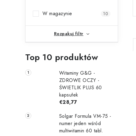
b
W magazynie
10
o
c
Rozpakuj filtr
z
n
Top 10 produktów
y
i
Witaminy G&G -
t
ZDROWE OCZY -
ŚWIETLIK PLUS 60
kapsułek
t
€28,77
Solgar Formula VM-75 -
numer jeden wśród
multiwitamin 60 tabl.