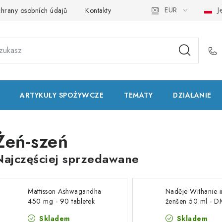
EUR
Ję
hrany osobních údajů
Kontakty
Natural Health Store
Sło
ARTYKUŁY SPOŻYWCZE
TEMATY
DZIAŁANIE
Żeń-szeń
Najczęściej sprzedawane
Mattisson Ashwagandha
Naděje Withanie i
450 mg - 90 tabletek
ženšen 50 ml - 
10/26
Skladem
Skladem