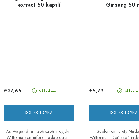
extract 60 kapslí
Ginseng 50 
€27,65
€5,73
Skladem
Sklade
DO KOSZYKA
DO KOSZYKA
Ashwagandha - żeń-szeń indyjski -
Suplement diety Nad
Withania somnifera - adaptogen -
Withanie – żeń-szeń indy