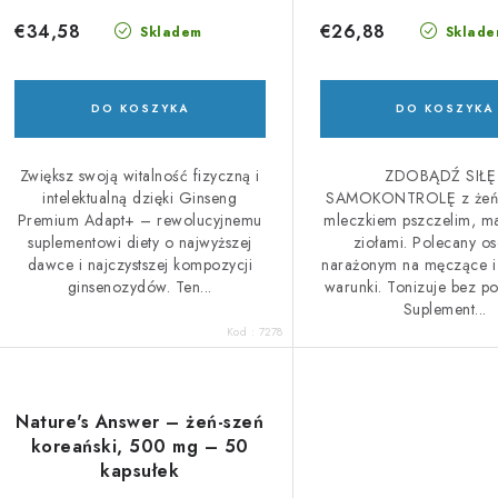
€34,58
€26,88
Skladem
Sklade
DO KOSZYKA
DO KOSZYKA
Zwiększ swoją witalność fizyczną i
ZDOBĄDŹ SIŁĘ 
intelektualną dzięki Ginseng
SAMOKONTROLĘ z żeń-
Premium Adapt+ – rewolucyjnemu
mleczkiem pszczelim, m
suplementowi diety o najwyższej
ziołami. Polecany 
dawce i najczystszej kompozycji
narażonym na męczące i 
ginsenozydów. Ten...
warunki. Tonizuje bez p
Suplement...
Kod :
7278
Nature's Answer – żeń-szeń
koreański, 500 mg – 50
kapsułek