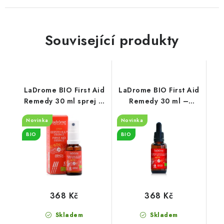
Související produkty
LaDrome BIO First Aid
LaDrome BIO First Aid
Remedy 30 ml sprej –
Remedy 30 ml –
Bachovy esence |
Bachovy esence |
Novinka
Novinka
prodejna Praha 1
prodejna Praha 1
BIO
BIO
368 Kč
368 Kč
Skladem
Skladem