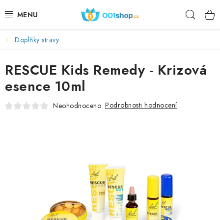
Přejít
Hleda
na
obsah
Doplňky stravy
DOPLŇKY STRAVY
RESCUE Kids Remedy - Krizová
KOSMETIKA
esence 10ml
SPORT
Podrobnosti hodnocení
Neohodnoceno
POTRAVINY
TÉMATA
AKCE
DÁRKY