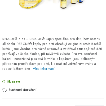
PORADNA
ZNAČKY
Jak nakupovat
Obchodní podmínky
Podmínky ochrany osobních údajů
Kontakty
RESCUE® Kids – RESCUE® kapky speciálně pro děti, bez obsahu
Natural Health Store
Slovník pojmů
Mapa serveru
alkoholu. RESCUE® kapky pro děti obsahují originální směs Bach®
Moje objednávka
květů . Jsou vhodné pro různé stresové a zátěžové situace,které děti
prožívají ve škole, školce, při návštěvě zubaře. Pro své komforní
balení - nerozbitná plastová lahvička s kapátem, jsou oblíbeným
přírodním prostředkem pro děti, k dosažení vnitřní rovnováhy a
radosti během dne.
Více informací
Skladem
Možnosti doručení