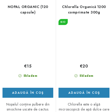
NOPAL ORGANIC (120
Chlorella Organică 1200
capsule)
comprimate 300g
BIO
€15
€20
Skladem
Skladem
ADAUGĂ ÎN COŞ
ADAUGĂ ÎN COŞ
Nopalul conține pulbere din
Chlorella este o algă
smochine uscate de cactus.
microscopică de apă dulce care