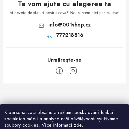
Te vom ajuta cu alegerea ta
Ai nevoie de sfaturi pentru ceva? Noi suntem aici pentru tine!
info
@
001shop.cz
777218816
S
u
b
s
K personalizaci obsahu a reklam, poskytování funkcí
Acceptăm plăţi online
o
sociálních médií a analýze naší návštěvnosti využíváme
soubory cookies. Více informací
zde
.
l