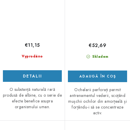
€11,15
€52,69
Vyprodáno
Skladem
DETALII
ADAUGĂ ÎN COŞ
O substanță naturală rară
Ochelarii perforați permit
produsă de albine, cu o serie de
antrenamentul vederii, scoțând
efecte benefice asupra
mușchii ochilor din amorțeală și
organismului uman.
forțându-i să se concentreze
activ.