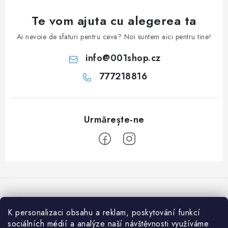
Te vom ajuta cu alegerea ta
Ai nevoie de sfaturi pentru ceva? Noi suntem aici pentru tine!
info
@
001shop.cz
777218816
S
u
b
s
K personalizaci obsahu a reklam, poskytování funkcí
Acceptăm plăţi online
o
sociálních médií a analýze naší návštěvnosti využíváme