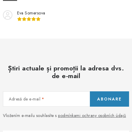
PORADNA
Eva Somersova
BRANDURI
Jak nakupovat
Obchodní podmínky
Podmínky ochrany osobních údajů
Kontakty
Natural Health Store
Dicționar termeni
Hartă server
Comanda mea
Știri actuale și promoții la adresa dvs.
de e-mail
Adresă de e-mail
ABONARE
Vložením e-mailu souhlasíte s
podmínkami ochrany osobních údajů