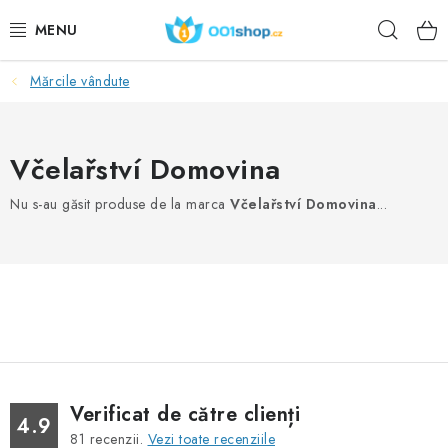
Treci
Căuta
la
conținut
Mărcile vândute
DOPLŇKY STRAVY
COSMETICE
Včelařství Domovina
SPORT
Nu s-au găsit produse de la marca
Včelařství Domovina
...
PRODUSE ALIMENTARE
SUBIECTE
ACŢIUNE
DÁRKY PRO ZDRAVÍ
Verificat de către clienți
4.9
81
recenzii.
Vezi toate recenziile