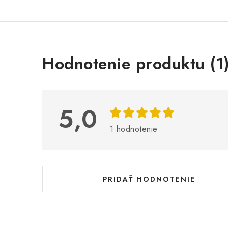
V
Hodnotenie produktu (1
ý
p
i
5,0
s
1 hodnotenie
h
o
d
PRIDAŤ HODNOTENIE
n
o