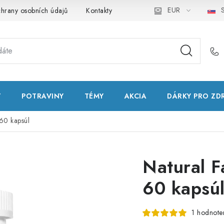
EUR
S
hrany osobních údajů
Kontakty
Natural Health Store
Slo
T
POTRAVINY
TÉMY
AKCIA
DÁRKY PRO ZD
 60 kapsúl
Natural F
60 kapsú
1 hodnote