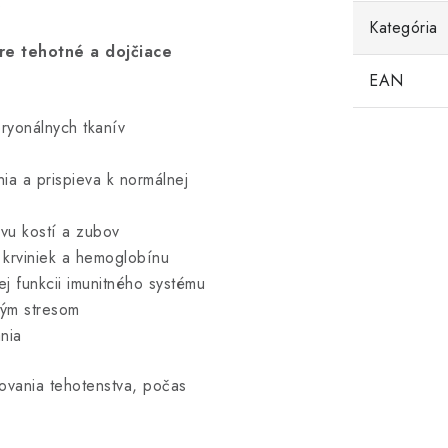
.
Kategória
re tehotné a dojčiace
EAN
bryonálnych tkanív
a a prispieva k normálnej
vu kostí a zubov
 krviniek a hemoglobínu
ej funkcii imunitného systému
ným stresom
nia
ovania tehotenstva, počas