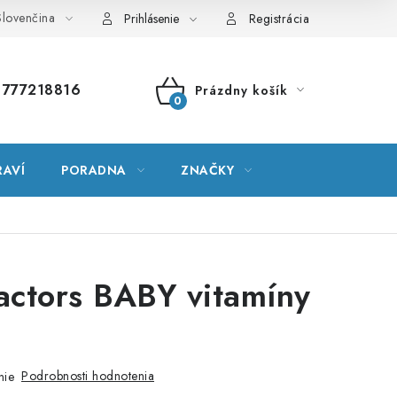
lovenčina
vník pojmov
Mapa serveru
Moja objednávka
Prihlásenie
Registrácia
777218816
Prázdny košík
NÁKUPNÝ
KOŠÍK
RAVÍ
PORADNA
ZNAČKY
actors BABY vitamíny
l
Podrobnosti hodnotenia
nie