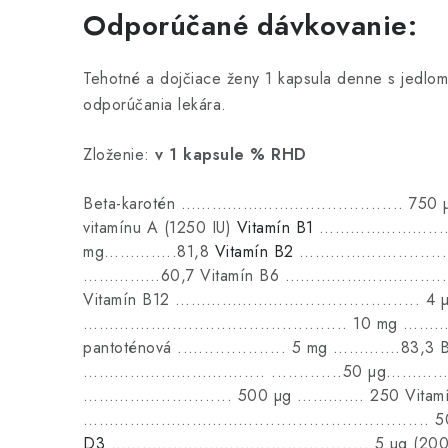
Odporúčané dávkovanie:
Tehotné a dojčiace ženy 1 kapsula denne s jedlo
odporúčania lekára.
Zloženie:
v 1 kapsule
% RHD
Beta-karotén …………………….................. 750
vitamínu A (1250 IU)
Vitamín B1
………………….........
mg…………..81,8
Vitamín B2
………………..............
……………60,7 Vitamín B6 ……………………..........
Vitamín B12 ……………………...................... 
………….…................................. 10 mg ……
pantoténová .…................ 5 mg ………….83,3 B
…………………………..... .............50 µg………….. 1
……………............. 500 µg …………. 250 Vitam
……………………………...............................
D3
……………………………................ 5 µg (200 