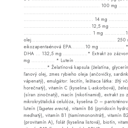
…………………........……............... 100 mg …
…………………………..................................
…………………………................ 14 mg ….………1
…………………………...............12,5 mg …………
…………………………............... 1 mg …..…...…1
olej……………………………...................…. 250 mg .
eikozapentaénová EPA…......10 mg …….......... 
DHA ... 132,5 mg ……..........* Extrakt zo zázvoru 2
mg …............ * Luteín …………………………
…............* Želatínová kapsula (želatína, glycerí
ľanový olej, zmes rybieho oleja (ančovičky, sardinky
vápenatý), emulgátor: lecitín, leštiaca látka: žltý v
horečnatý), vitamín C (kyselina L-askorbová), žele
(síran zinočnatý), niacín (nikotínamid), extrakt zo 
mikrokryštalická celulóza, kyselina D – pantoténo
luteín (
Tagetes erecta
), vitamín B6 (pyridoxín hydro
meďnatý), vitamín B1 (tiamínmononitrát), vitamín B2
(provitamín A), folát (kyselina listová), biotín, vita