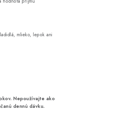
á hodnota príjmu
adidlá, mlieko, lepok ani
okov. Nepoužívajte ako
účanú dennú dávku.