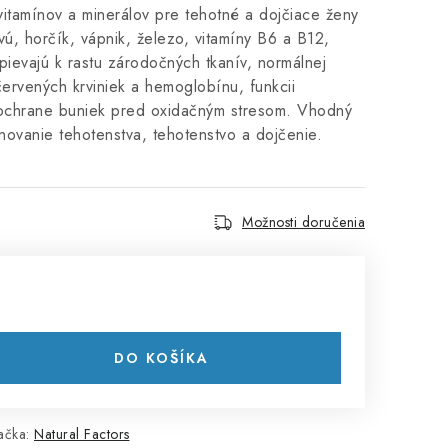
itamínov a minerálov pre tehotné a dojčiace ženy
ovú, horčík, vápnik, železo, vitamíny B6 a B12,
spievajú k rastu zárodočných tkanív, normálnej
 červených krviniek a hemoglobínu, funkcii
 ochrane buniek pred oxidačným stresom. Vhodný
novanie tehotenstva, tehotenstvo a dojčenie.
Možnosti doručenia
DO KOŠÍKA
ačka:
Natural Factors