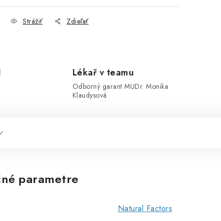
Strážiť
Zdieľať
1
Lékař v teamu
Odborný garant MUDr. Monika
Klaudysová
né parametre
Natural Factors