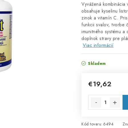
Vyvážená kombinácia v
obsahuje kyselinu list
zinok a vitamín C. Pri
funkcii svalov, tvorbe
imunitného systému a
doplnok stravy pre plá
Viac informácií
Skladem
€19,62
Jednotková cena:
Kód tovaru:
6494
Zn