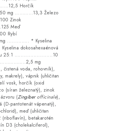
………12,5 Horčík
... 50 mg …………13,3 Železo
00 Zinok
.125 Meď
00 Rybí
.........…. * Kyselina
* Kyselina dokosahexaénová
5:1 ….....................10
…………………..2,5 mg
n, čistená voda, rohovník),
, makrely), vápnik (uhličitan
čelí vosk, horčík (oxid
zo (síran železnatý), zinok
zázvoru (
Zingiber
officinale
),
vá (D-pantotenát vápenatý),
chlorid), meď (uhličitan
 (riboflavín), betakarotén
mín D3 (cholekalciferol),