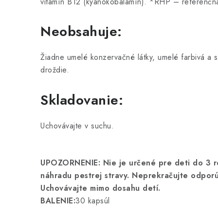
vitamín B12 (kyanokobalamín). *RHP – referenčn
Neobsahuje:
Žiadne umelé konzervačné látky, umelé farbivá a sl
droždie.
Skladovanie:
Uchovávajte v suchu.
UPOZORNENIE: Nie je určené pre deti do 3 r
náhradu pestrej stravy. Neprekračujte odpor
Uchovávajte mimo dosahu detí.
BALENIE:
30 kapsúl