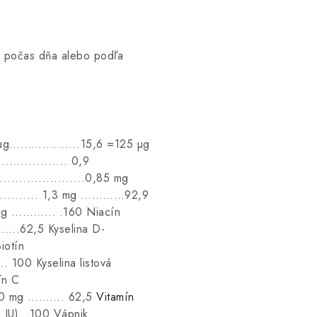
m počas dňa alebo podľa
 µg………….......15,6 =125 µg
............ 0,9
..................0,85 mg
....... 1,3 mg …………92,9
4 µg ………… .160 Niacín
……..62,5 Kyselina D-
iotín
00 Kyselina listová
ín C
. 50 mg ………. 62,5
Vitamín
IU)…100 Vápnik