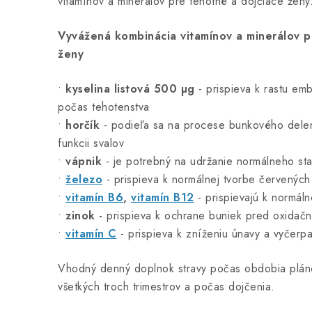
vitamínov a minerálov pre tehotné a dojčiace ženy
Vyvážená kombinácia vitamínov a minerálov p
ženy
•
kyselina listová 500 µg
- prispieva k rastu em
počas tehotenstva
•
horčík
- podieľa sa na procese bunkového deleni
funkcii svalov
•
vápnik
- je potrebný na udržanie normálneho sta
•
železo
- prispieva k normálnej tvorbe červených
•
vitamín B6
,
vitamín B12
- prispievajú k normáln
•
zinok -
prispieva k ochrane buniek pred oxidač
•
vitamín C
- prispieva k zníženiu únavy a vyčerpa
Vhodný denný doplnok stravy počas obdobia plán
všetkých troch trimestrov a počas dojčenia.