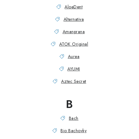
PORADNA
AloeDent
ZNAČKY
Alternativa
Amanprana
Jak nakupovat
Obchodní podmínky
Podmínky ochrany osobních údajů
Kontakty
ATOK Original
Natural Health Store
Slovník pojmov
Mapa serveru
Aurea
Moja objednávka
AYUMI
Aztec Secret
B
Bach
Bio Bachovky