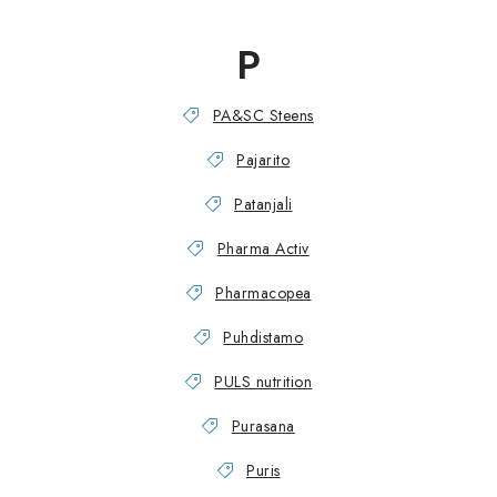
P
PA&SC Steens
Pajarito
Patanjali
Pharma Activ
Pharmacopea
Puhdistamo
PULS nutrition
Purasana
Puris