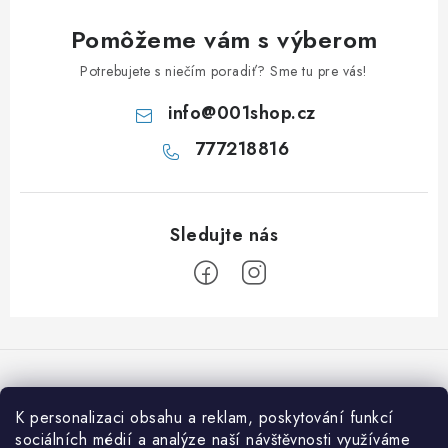
Pomôžeme vám s výberom
Potrebujete s niečím poradiť? Sme tu pre vás!
info
@
001shop.cz
777218816
Z
á
p
ä
K personalizaci obsahu a reklam, poskytování funkcí
Prijímame online platby
t
sociálních médií a analýze naší návštěvnosti využíváme