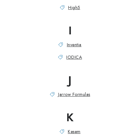
High5
I
Inventia
IODICA
J
Jarrow Formulas
K
Kesem