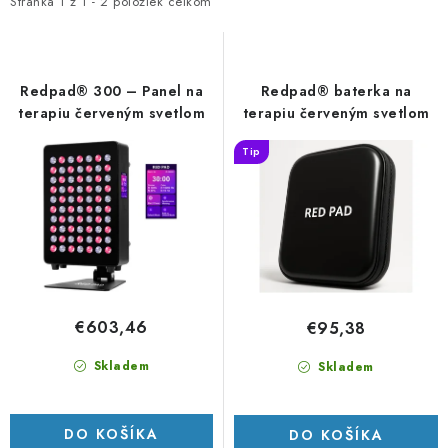
i
e
PORADNA
Stránka
1
z
1
-
2
položiek celkom
s
n
ZNAČKY
p
i
r
e
Redpad® 300 – Panel na
Redpad® baterka na
Jak nakupovat
Obchodní podmínky
o
p
terapiu červeným svetlom
terapiu červeným svetlom
d
r
Podmínky ochrany osobních údajů
Kontakty
Tip
u
o
Natural Health Store
Slovník pojmov
Mapa serveru
k
d
Moja objednávka
t
u
o
k
v
t
o
€603,46
€95,38
v
Skladem
Skladem
DO KOŠÍKA
DO KOŠÍKA