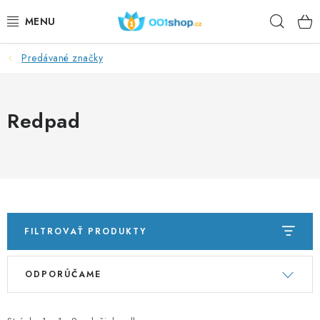
Prejsť
Hľad
na
obsah
Predávané značky
DOPLŇKY STRAVY
KOZMETIKA
Redpad
ŠPORT
POTRAVINY
TÉMY
FILTROVAŤ PRODUKTY
AKCIA
V
R
ODPORÚČAME
ý
a
DÁRKY PRO ZDRAVÍ
p
d