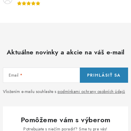
p
r
v
k
y
v
Aktuálne novinky a akcie na váš e-mail
ý
p
i
s
Email
PRIHLÁSIŤ SA
u
Vložením e-mailu souhlasíte s
podmínkami ochrany osobních údajů
Pomôžeme vám s výberom
Potrebujete s niečím poradiť? Sme tu pre vás!