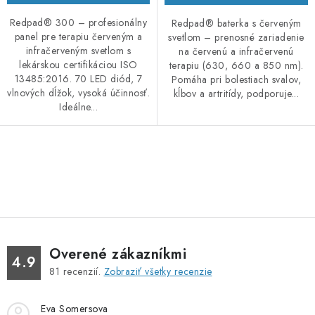
Redpad® 300 – profesionálny
Redpad® baterka s červeným
panel pre terapiu červeným a
svetlom – prenosné zariadenie
infračerveným svetlom s
na červenú a infračervenú
lekárskou certifikáciou ISO
terapiu (630, 660 a 850 nm).
13485:2016. 70 LED diód, 7
Pomáha pri bolestiach svalov,
vlnových dĺžok, vysoká účinnosť.
kĺbov a artritídy, podporuje...
Ideálne...
O
v
l
á
d
Overené zákazníkmi
a
4.9
81
recenzií.
Zobraziť všetky recenzie
c
i
Eva Somersova
e