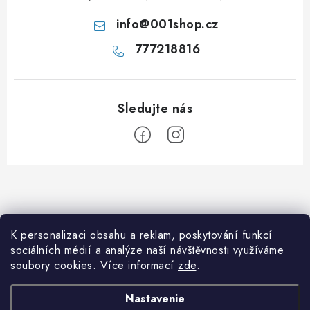
info
@
001shop.cz
777218816
Z
á
p
ä
K personalizaci obsahu a reklam, poskytování funkcí
Prijímame online platby
t
sociálních médií a analýze naší návštěvnosti využíváme
soubory cookies. Více informací
zde
.
i
e
Informace pro vás
Nastavenie