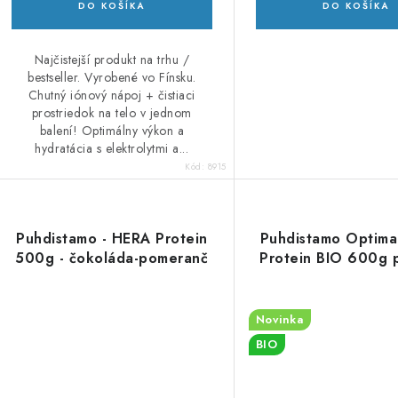
DO KOŠÍKA
DO KOŠÍKA
Najčistejší produkt na trhu /
bestseller. Vyrobené vo Fínsku.
Chutný iónový nápoj + čistiaci
prostriedok na telo v jednom
balení! Optimálny výkon a
hydratácia s elektrolytmi a...
Kód:
8915
Puhdistamo - HERA Protein
Puhdistamo Optima
500g - čokoláda-pomeranč
Protein BIO 600g 
Novinka
BIO