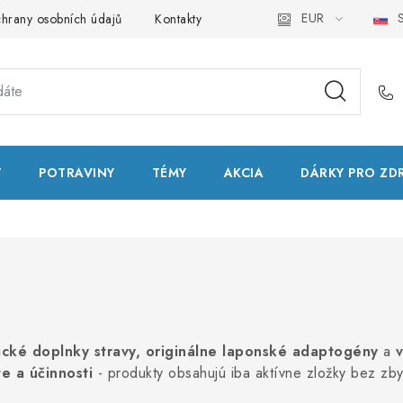
EUR
S
hrany osobních údajů
Kontakty
Natural Health Store
Slo
T
POTRAVINY
TÉMY
AKCIA
DÁRKY PRO ZD
ické doplnky stravy, originálne laponské adaptogény
a
te a účinnosti
- produkty obsahujú iba aktívne zložky bez zby