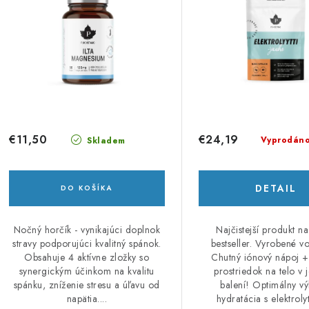
s
e
p
p
r
r
o
o
d
d
u
u
€11,50
€24,19
Vyprodán
Skladem
k
k
t
DETAIL
DO KOŠÍKA
o
o
Nočný horčík - vynikajúci doplnok
Najčistejší produkt na
v
v
stravy podporujúci kvalitný spánok.
bestseller. Vyrobené vo
Obsahuje 4 aktívne zložky so
Chutný iónový nápoj + 
synergickým účinkom na kvalitu
prostriedok na telo v
spánku, zníženie stresu a úľavu od
balení! Optimálny v
napätia....
hydratácia s elektrolyt