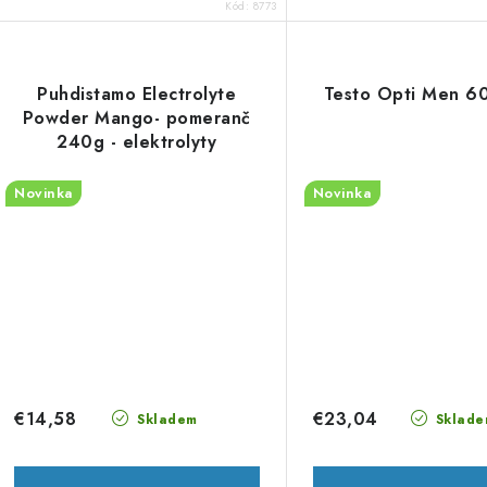
Kód:
8773
Puhdistamo Electrolyte
Testo Opti Men 60
Powder Mango- pomeranč
240g - elektrolyty
Novinka
Novinka
€14,58
€23,04
Skladem
Sklade