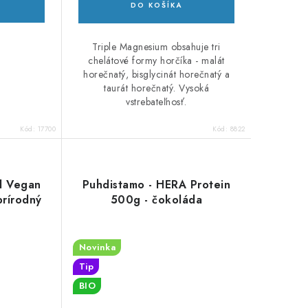
DO KOŠÍKA
Triple Magnesium obsahuje tri
chelátové formy horčíka - malát
horečnatý, bisglycinát horečnatý a
taurát horečnatý. Vysoká
vstrebateľnosť.
Kód:
17700
Kód:
8822
l Vegan
Puhdistamo - HERA Protein
prírodný
500g - čokoláda
Novinka
Tip
BIO