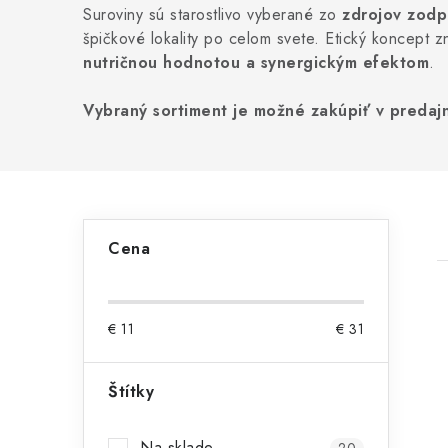
Suroviny sú starostlivo vyberané zo
zdrojov zodp
špičkové lokality po celom svete. Etický koncept
nutričnou hodnotou a synergickým efektom
.
Vybraný sortiment je možné zakúpiť v predajn
B
Cena
o
č
€
11
€
31
n
ý
Štítky
i
p
Na sklade