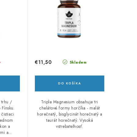
€11,50
o
Skladem
DO KOŠÍKA
 trhu /
Triple Magnesium obsahuje tri
 Fínsku.
chelátové formy horčíka - malát
čistiaci
horečnatý, bisglycinát horečnatý a
 jednom
taurát horečnatý. Vysoká
ýkon a
vstrebateľnosť.
mi a...