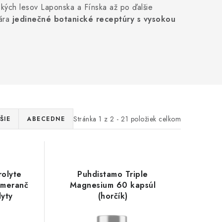
ských lesov Laponska a Fínska až po ďalšie
vára
jedinečné botanické receptúry s vysokou
Stránka
1
z
2
-
21
položiek celkom
ŠIE
ABECEDNE
rolyte
Puhdistamo Triple
omeranč
Magnesium 60 kapsúl
lyty
(horčík)