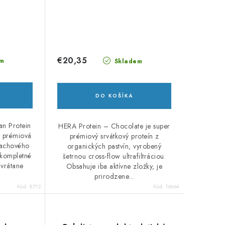
€20,35
m
Skladem
DO KOŠÍKA
an Protein
HERA Protein – Chocolate je super
e prémiová
prémiový srvátkový proteín z
rachového
organických pastvín, vyrobený
 kompletné
šetrnou cross-flow ultrafiltráciou.
 vrátane
Obsahuje iba aktívne zložky, je
prirodzene...
Kód:
8772
Kód:
16664