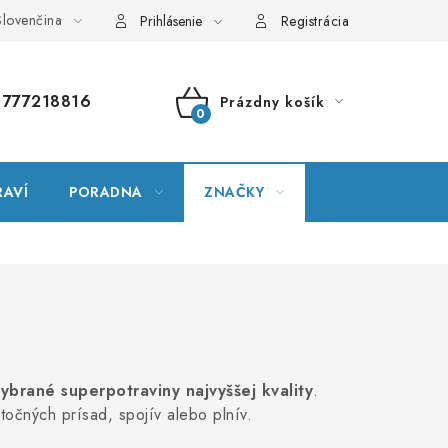
lovenčina
vník pojmov
Mapa serveru
Moja objednávka
Prihlásenie
Registrácia
777218816
Prázdny košík
NÁKUPNÝ
KOŠÍK
RAVÍ
PORADNA
ZNAČKY
vybrané superpotraviny najvyššej kvality
.
točných prísad, spojív alebo plnív.