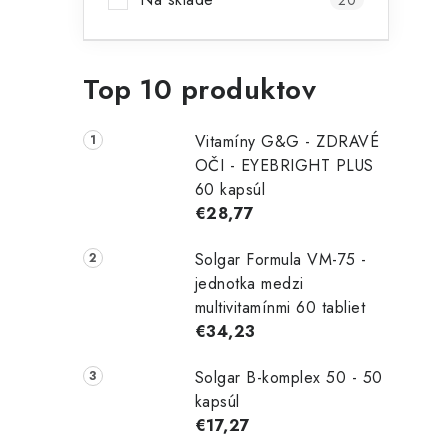
20
a
n
Top 10 produktov
e
l
Vitamíny G&G - ZDRAVÉ
OČI - EYEBRIGHT PLUS
60 kapsúl
€28,77
Solgar Formula VM-75 -
t
jednotka medzi
multivitamínmi 60 tabliet
€34,23
Solgar B-komplex 50 - 50
kapsúl
€17,27