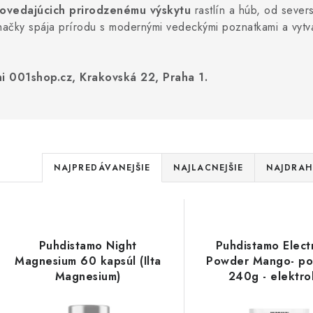
ovedajúcich prirodzenému výskytu
rastlín a húb, od sever
 značky spája prírodu s modernými vedeckými poznatkami a vyt
i 001shop.cz, Krakovská 22, Praha 1.
R
NAJPREDÁVANEJŠIE
NAJLACNEJŠIE
NAJDRAH
a
V
d
ý
e
Puhdistamo Night
Puhdistamo Elect
p
Magnesium 60 kapsúl (Ilta
Powder Mango- p
n
Magnesium)
240g - elektro
i