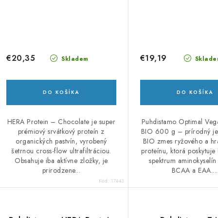
€20,35
€19,19
Skladem
Sklade
DO KOŠÍKA
DO KOŠÍKA
HERA Protein – Chocolate je super
Puhdistamo Optimal Veg
prémiový srvátkový proteín z
BIO 600 g – prírodný j
organických pastvín, vyrobený
BIO zmes ryžového a h
šetrnou cross-flow ultrafiltráciou.
proteínu, ktorá poskytuje
Obsahuje iba aktívne zložky, je
spektrum aminokyselín
prirodzene...
BCAA a EAA....
Kód:
17443