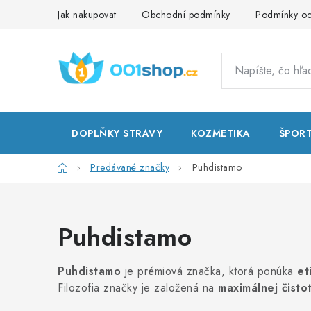
Prejsť
Jak nakupovat
Obchodní podmínky
Podmínky oc
na
obsah
DOPLŇKY STRAVY
KOZMETIKA
ŠPOR
Domov
Predávané značky
Puhdistamo
Puhdistamo
Puhdistamo
je prémiová značka, ktorá ponúka
et
Filozofia značky je založená na
maximálnej čisto