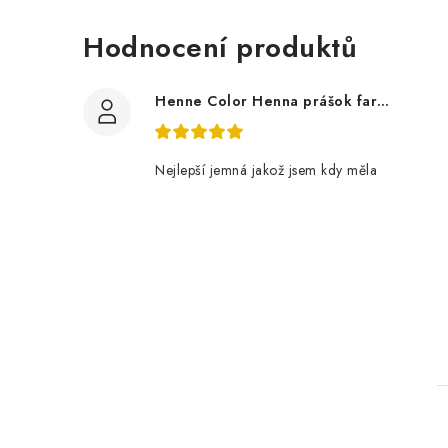
Hodnocení produktů
Henne Color Henna prášok farba: hnedá 100g
Nejlepší jemná jakož jsem kdy měla