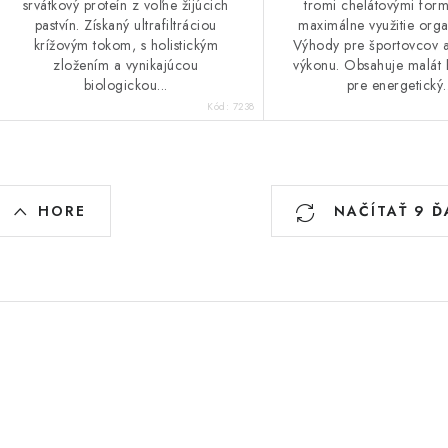
srvátkový proteín z voľne žijúcich
tromi chelátovými for
pastvín. Získaný ultrafiltráciou
maximálne využitie or
krížovým tokom, s holistickým
Výhody pre športovcov a
zložením a vynikajúcou
výkonu. Obsahuje malát 
biologickou...
pre energetický.
Kód:
7238
O
HORE
NAČÍTAŤ 9 Ď
v
á
d
a
c