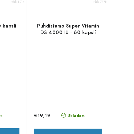
Kód:
8914
Kód:
7778
 kapslí
Puhdistamo Super Vitamín
D3 4000 IU - 60 kapslí
€19,19
m
Skladem