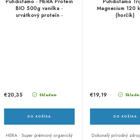
Puhdistamo - HERA Protein
Puhdistamo Tri
BIO 500g vanilka -
Magnesium 120 k
srvátkový proteín -
(horčík)
VÝPREDAJ
€20,35
€19,19
Skladem
Sklade
DO KOŠÍKA
DO KOŠÍKA
HERA - Super prémiový organický
Dokonalý prírodný zdroj