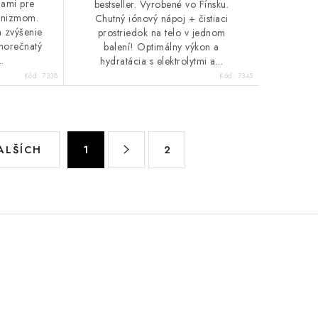
mami pre
bestseller. Vyrobené vo Fínsku.
ganizmom.
Chutný iónový nápoj + čistiaci
 zvýšenie
prostriedok na telo v jednom
horečnatý
balení! Optimálny výkon a
..
hydratácia s elektrolytmi a...
Kód:
7338
Kód:
7345
S
ALŠÍCH
1
2
t
r
á
n
k
o
v
a