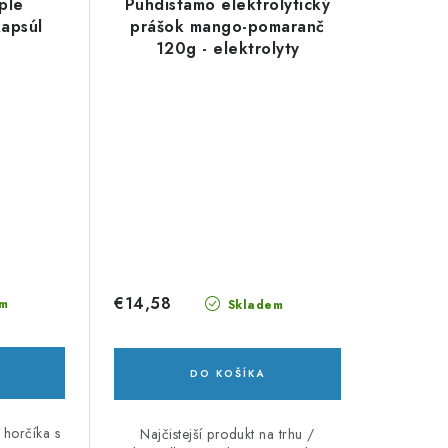
ple
Puhdistamo elektrolytický
apsúl
prášok mango-pomaranč
120g - elektrolyty
€14,58
m
Skladem
DO KOŠÍKA
 horčíka s
Najčistejší produkt na trhu /