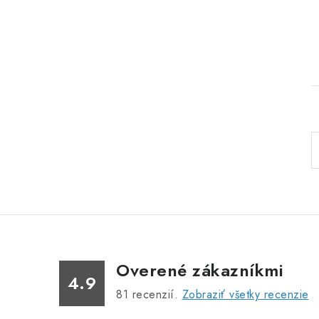
l
Overené zákazníkmi
4.9
81
recenzií.
Zobraziť všetky recenzie
i