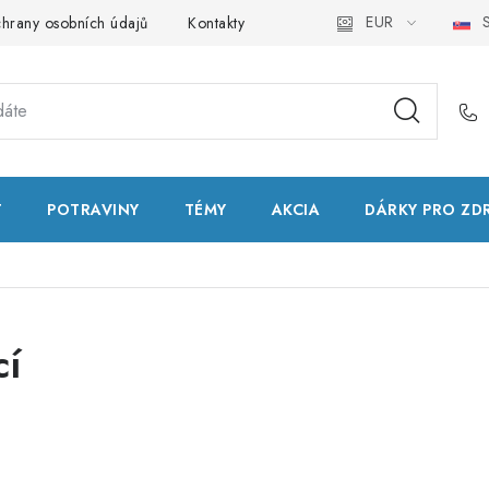
EUR
S
hrany osobních údajů
Kontakty
Natural Health Store
Slo
T
POTRAVINY
TÉMY
AKCIA
DÁRKY PRO ZD
cí