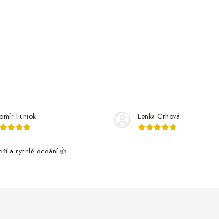
romír Funiok
Lenka Crhová
boží a rychlé dodání.👍