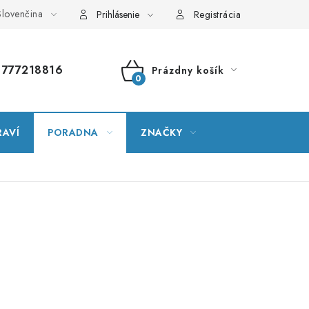
lovenčina
vník pojmov
Mapa serveru
Moja objednávka
Prihlásenie
Registrácia
777218816
Prázdny košík
NÁKUPNÝ
KOŠÍK
RAVÍ
PORADNA
ZNAČKY