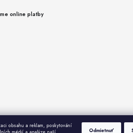
ame online platby
zaci obsahu a reklam, poskytování
Odmietnuť
lních médií a analýze naší