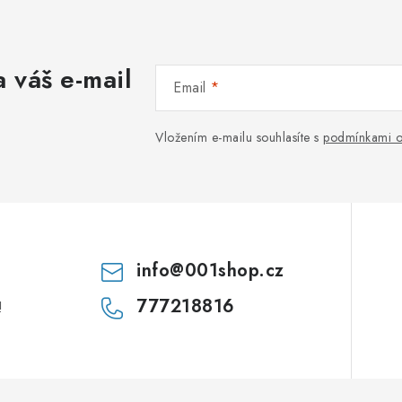
 váš e-mail
Email
Vložením e-mailu souhlasíte s
podmínkami o
info
@
001shop.cz
777218816
!