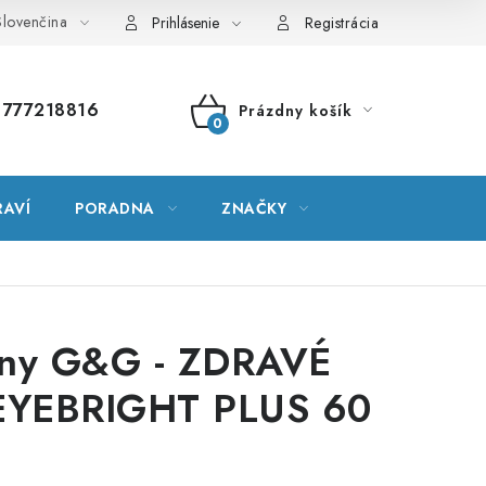
lovenčina
vník pojmov
Mapa serveru
Moja objednávka
Prihlásenie
Registrácia
777218816
Prázdny košík
NÁKUPNÝ
KOŠÍK
RAVÍ
PORADNA
ZNAČKY
íny G&G - ZDRAVÉ
 EYEBRIGHT PLUS 60