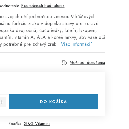
Podrobnosti hodnotenia
hodnotenie
ie svojich očí jedinečnou zmesou 9 kľúčových
málnu funkciu zraku v doplnku stravy pre zdravé
upalku dvojročnú, čučoriedky, luteín, lykopén,
xantín, vitamín A, ALA a koreň mrkvy, aby vaše oči
iny potrebné pre zdravý zrak.
Viac informácií
Možnosti doručenia
cena:
DO KOŠÍKA
Značka:
G&G Vitamins