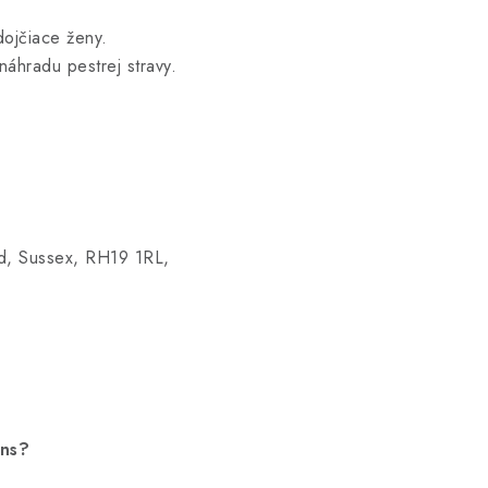
dojčiace ženy.
áhradu pestrej stravy.
d, Sussex, RH19 1RL,
ins?