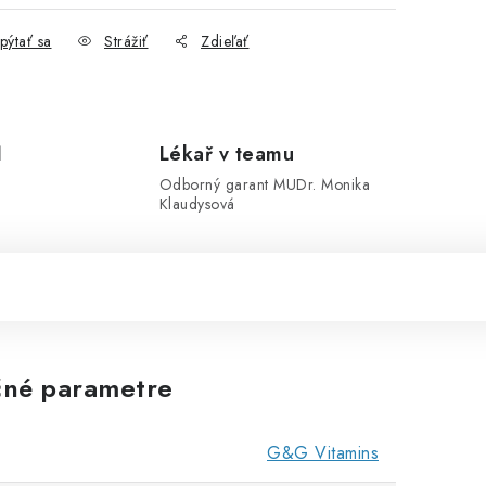
pýtať sa
Strážiť
Zdieľať
1
Lékař v teamu
Odborný garant MUDr. Monika
Klaudysová
né parametre
G&G Vitamins