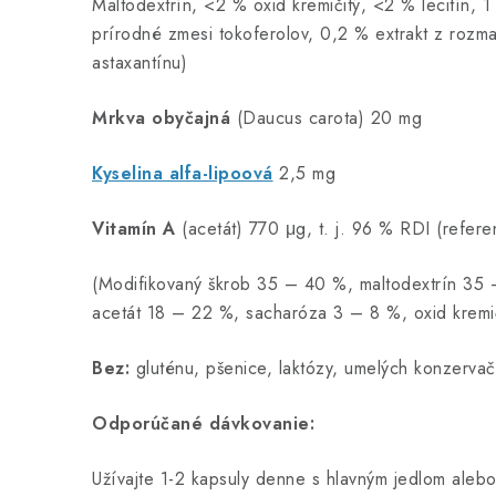
Maltodextrín, <2 % oxid kremičitý, <2 % lecitín, 1
prírodné zmesi tokoferolov, 0,2 % extrakt z rozm
astaxantínu)
Mrkva obyčajná
(Daucus carota) 20 mg
Kyselina alfa-lipoová
2,5 mg
Vitamín A
(acetát) 770 μg, t. j. 96 % RDI (refer
(Modifikovaný škrob 35 – 40 %, maltodextrín 3
acetát 18 – 22 %, sacharóza 3 – 8 %, oxid kremi
Bez:
gluténu, pšenice, laktózy, umelých konzervačn
Odporúčané dávkovanie:
Užívajte 1-2 kapsuly denne s hlavným jedlom aleb