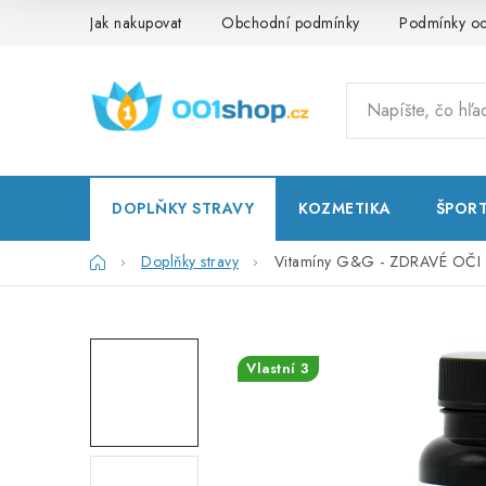
Prejsť
Jak nakupovat
Obchodní podmínky
Podmínky oc
na
obsah
DOPLŇKY STRAVY
KOZMETIKA
ŠPOR
Domov
Doplňky stravy
Vitamíny G&G - ZDRAVÉ OČI 
Vlastní 3