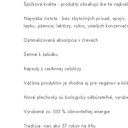
Špičková kvalita - produkty obsahujú iba tie najkvali
Najvyššia čistota - bez zbytočných prísad, spojív, 
lepku, pšenice, laktózy, cukru, umelých konzerva
Optimalizovaná absorpcia v črevách
Šetrné k žalúdku
Kapsuly z rastlinnej celulózy
Väčšina produktov je vhodná aj pre vegánov a kóš
Nové plechovky sú biologicky odbúrateľné, vyroben
Vyrobené zo 100 % obnoviteľnej energie
Tradícia: viac ako 57 rokov na trhu