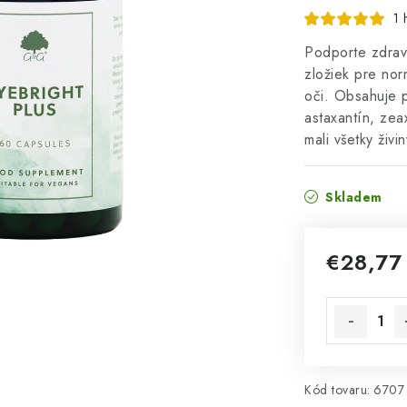
1 
Podporte zdrav
zložiek pre nor
oči. Obsahuje p
astaxantín, zea
mali všetky živ
Skladem
€28,77
Jednotková 
Kód tovaru:
6707