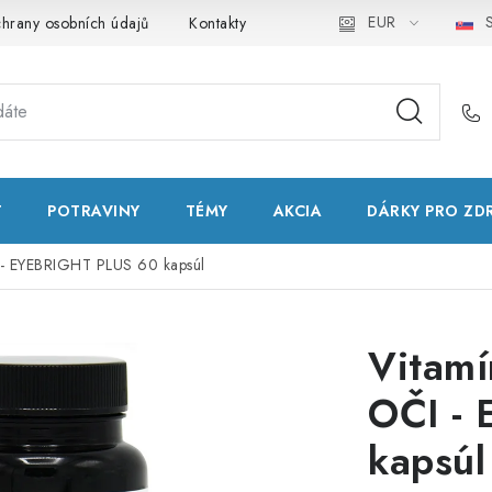
EUR
S
hrany osobních údajů
Kontakty
Natural Health Store
Slo
T
POTRAVINY
TÉMY
AKCIA
DÁRKY PRO ZD
- EYEBRIGHT PLUS 60 kapsúl
Vitam
OČI -
kapsúl