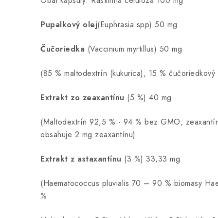
Obal kapsuly: Rastlinná celulóza 100 mg
Pupalkový olej
(Euphrasia spp) 50 mg
Čučoriedka
(Vaccinium myrtillus) 50 mg
(85 % maltodextrín (kukurica), 15 % čučoriedkový 
Extrakt zo zeaxantínu
(5 %) 40 mg
(Maltodextrín 92,5 % - 94 % bez GMO, zeaxantín
obsahuje 2 mg zeaxantínu)
Extrakt z astaxantínu
(3 %) 33,33 mg
(Haematococcus pluvialis 70 – 90 % biomasy Hae
%