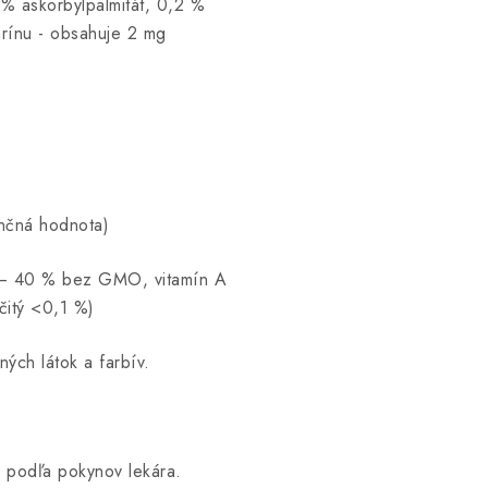
 % askorbylpalmitát, 0,2 %
arínu - obsahuje 2 mg
enčná hodnota)
5 – 40 % bez GMO, vitamín A
čitý <0,1 %)
ých látok a farbív.
o podľa pokynov lekára.