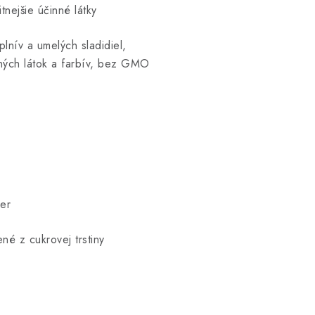
tnejšie účinné látky
plnív a umelých sladidiel,
čných látok a farbív, bez GMO
er
é z cukrovej trstiny