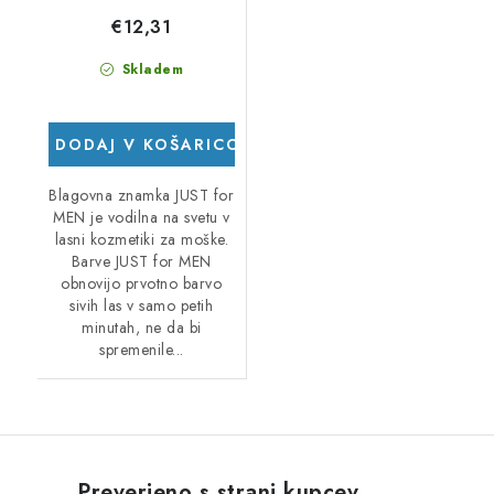
€12,31
Skladem
DODAJ V KOŠARICO
Blagovna znamka JUST for
MEN je vodilna na svetu v
lasni kozmetiki za moške.
Barve JUST for MEN
obnovijo prvotno barvo
sivih las v samo petih
minutah, ne da bi
spremenile...
Preverjeno s strani kupcev