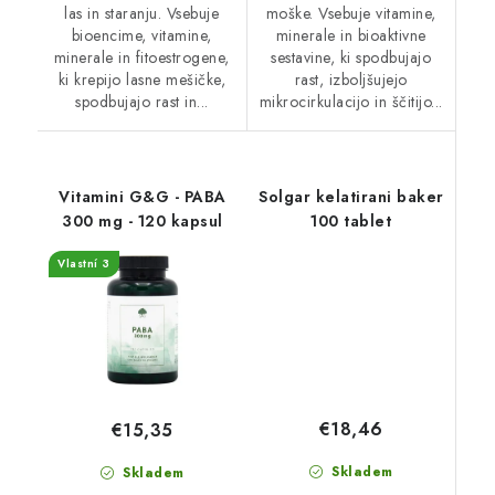
las in staranju. Vsebuje
moške. Vsebuje vitamine,
bioencime, vitamine,
minerale in bioaktivne
minerale in fitoestrogene,
sestavine, ki spodbujajo
ki krepijo lasne mešičke,
rast, izboljšujejo
spodbujajo rast in...
mikrocirkulacijo in ščitijo...
Vitamini G&G - PABA
Solgar kelatirani baker
300 mg - 120 kapsul
100 tablet
Vlastní 3
€18,46
€15,35
Skladem
Skladem