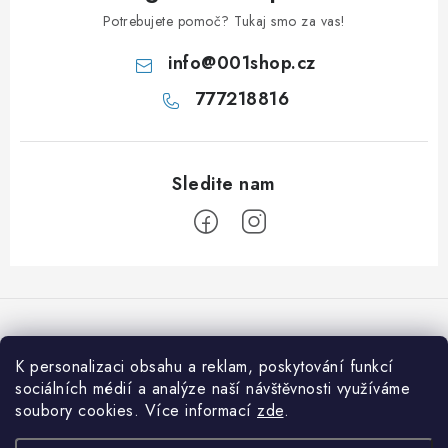
Potrebujete pomoč? Tukaj smo za vas!
info
@
001shop.cz
777218816
S
p
o
d
K personalizaci obsahu a reklam, poskytování funkcí
Sprejemamo spletna plačila
n
sociálních médií a analýze naší návštěvnosti využíváme
soubory cookies. Více informací
zde
.
j
a