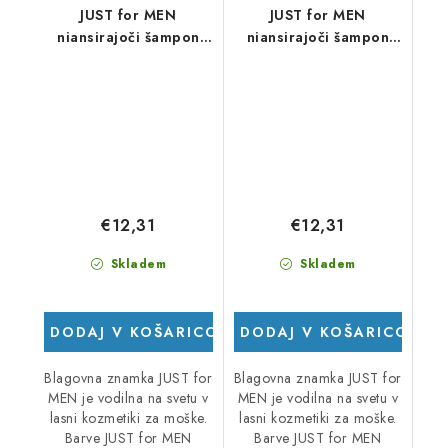
JUST for MEN
JUST for MEN
niansirajoči šampon
niansirajoči šampon
srednje rjave barve
svetlo rjave barve
€12,31
€12,31
Skladem
Skladem
DODAJ V KOŠARICO
DODAJ V KOŠARICO
Blagovna znamka JUST for
Blagovna znamka JUST for
MEN je vodilna na svetu v
MEN je vodilna na svetu v
lasni kozmetiki za moške.
lasni kozmetiki za moške.
Barve JUST for MEN
Barve JUST for MEN