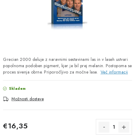
PORADNA
BLAGOVNE ZNAMKE
Jak nakupovat
Obchodní podmínky
Podmínky ochrany osobních údajů
Kontakty
Natural Health Store
Slovar
Zemljevid spletne strani
Grecian 2000 deluje z naravnimi sestavinami las in v laseh ustvari
Moje naročilo
popolnoma podoben pigment, kjer je bil prej melanin. Postopoma se
proces sivenja obrne. Priporočljivo za močne lase.
Več informacij
Skladem
Možnosti dostave
€16,35
Cena mere: