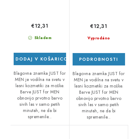
€12,31
€12,31
Skladem
Vyprodáno
DODAJ V KOŠARICO
PODROBNOSTI
Blagovna znamka JUST for
Blagovna znamka JUST for
MEN je vodilna na svetu v
MEN je vodilna na svetu v
lasni kozmetiki za moške.
lasni kozmetiki za moške.
Barve JUST for MEN
Barve JUST for MEN
obnovijo prvotno barvo
obnovijo prvotno barvo
sivih las v samo petih
sivih las v samo petih
minutah, ne da bi
minutah, ne da bi
spremenile...
spremenile...