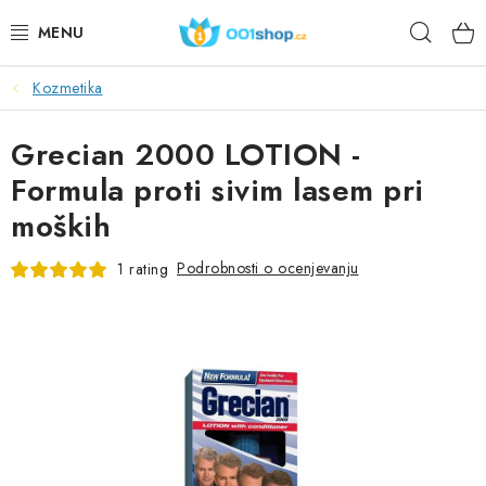
Preskoči
Iskan
na
vsebino
Kozmetika
DOPLŇKY STRAVY
Grecian 2000 LOTION -
KOZMETIKA
Formula proti sivim lasem pri
ŠPORT
moških
ŽIVILA
Podrobnosti o ocenjevanju
1 rating
TEME
DEJANJE
DÁRKY PRO ZDRAVÍ