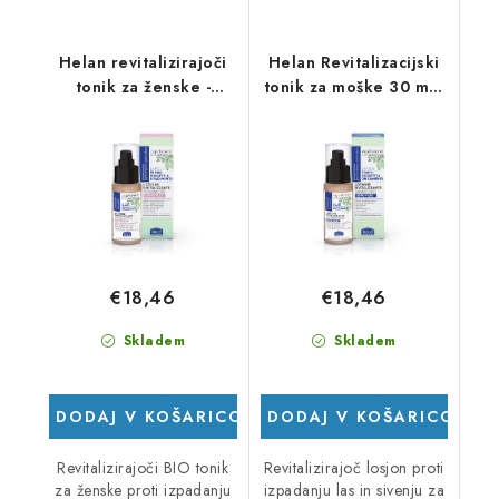
Helan revitalizirajoči
Helan Revitalizacijski
tonik za ženske -
tonik za moške 30 ml -
program proti
Program proti
izpadanju las
izpadanju las
€18,46
€18,46
Skladem
Skladem
DODAJ V KOŠARICO
DODAJ V KOŠARICO
Revitalizirajoči BIO tonik
Revitalizirajoč losjon proti
za ženske proti izpadanju
izpadanju las in sivenju za