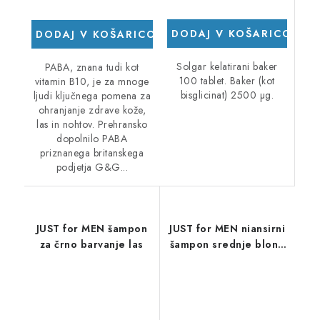
DODAJ V KOŠARICO
DODAJ V KOŠARICO
Solgar kelatirani baker
PABA, znana tudi kot
100 tablet. Baker (kot
vitamin B10, je za mnoge
bisglicinat) 2500 µg.
ljudi ključnega pomena za
ohranjanje zdrave kože,
las in nohtov. Prehransko
dopolnilo PABA
priznanega britanskega
podjetja G&G...
JUST for MEN šampon
JUST for MEN niansirni
za črno barvanje las
šampon srednje blond
- peščeno blond