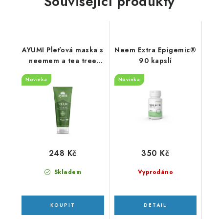
Související produkty
AYUMI Pleťová maska s
Neem Extra Epigemic®
neemem a tea tree
90 kapslí
100ml
Novinka
Novinka
248 Kč
350 Kč
Skladem
Vyprodáno