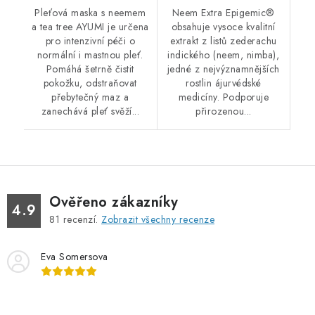
Pleťová maska s neemem
Neem Extra Epigemic®
a tea tree AYUMI je určena
obsahuje vysoce kvalitní
pro intenzivní péči o
extrakt z listů zederachu
normální i mastnou pleť.
indického (neem, nimba),
Pomáhá šetrně čistit
jedné z nejvýznamnějších
pokožku, odstraňovat
rostlin ájurvédské
přebytečný maz a
medicíny. Podporuje
zanechává pleť svěží...
přirozenou...
Ověřeno zákazníky
4.9
81
recenzí.
Zobrazit všechny recenze
Eva Somersova