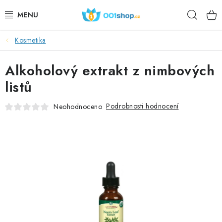
Přejít
Hleda
na
obsah
Kosmetika
DOPLŇKY STRAVY
Alkoholový extrakt z nimbových
KOSMETIKA
listů
SPORT
Podrobnosti hodnocení
Neohodnoceno
POTRAVINY
TÉMATA
AKCE
DÁRKY