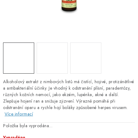
PORADNA
ZNAČKY
Jak nakupovat
Obchodní podmínky
Podmínky ochrany osobních údajů
Kontakty
Natural Health Store
Slovník pojmů
Mapa serveru
Moje objednávka
Alkoholový extrakt z nimbových listů má čistící, hojivé, protizánětlivé
a antibakteriální účinky. Je vhodný k odstranění plísní, paradentózy,
různých kožních nemocí, jako ekzém, lupénka, akné a další.
Zlepšuje hojení ran a snižuje zjizvení. Výrazně pomáhá při
odstranění oparu a rychle hojí boláky způsobené herpes virusem.
Více informací
Položka byla vyprodána…
Vyprodáno