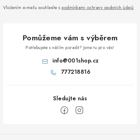
Vložením e-mailu souhlasíte s
podmínkami ochrany osobních údajů
Pomůžeme vám s výběrem
Potřebujete s něčím poradit? Jsme tu pro vás!
info
@
001shop.cz
777218816
Z
á