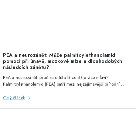
PEA a neurozánět: Může palmitoylethanolamid
pomoci při únavě, mozkové mlze a dlouhodobých
následcích zánětu?
PEA a neurozánět: proč se o této látce stále více mluví?
Palmitoylethanolamid (PEA) patří mezi nejzajímavější přírodní ...
Celý článek