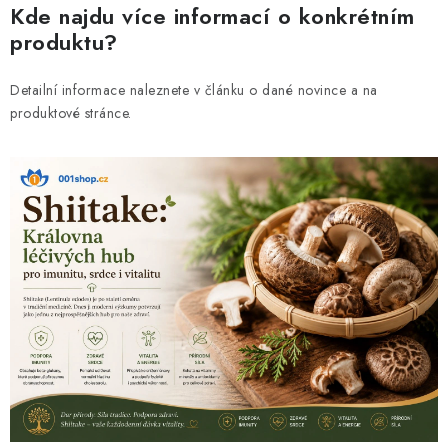
Kde najdu více informací o konkrétním
produktu?
Detailní informace naleznete v článku o dané novince a na
produktové stránce.
V
ý
p
i
s
č
l
á
n
k
ů