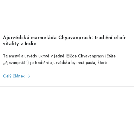
Ajurvédská marmeláda Chyavanprash: tradiční elixír
vitality z Indie
Tajemství ajurvédy ukryté v jedné lžičce Chyavanprash (čtěte
„čjavanpráš“) je tradiční ajurvédská bylinná pasta, které ...
Celý článek