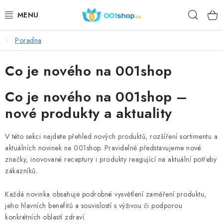
Přejít
Hleda
na
obsah
Poradna
DOPLŇKY STRAVY
Co je nového na 001shop
KOSMETIKA
Co je nového na 001shop –
SPORT
nové produkty a aktuality
POTRAVINY
V této sekci najdete přehled nových produktů, rozšíření sortimentu a
TÉMATA
aktuálních novinek na 001shop. Pravidelně představujeme nové
značky, inovované receptury i produkty reagující na aktuální potřeby
zákazníků.
AKCE
Každá novinka obsahuje podrobné vysvětlení zaměření produktu,
DÁRKY
jeho hlavních benefitů a souvislostí s výživou či podporou
konkrétních oblastí zdraví.