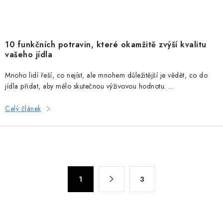
10 funkčních potravin, které okamžitě zvýší kvalitu
vašeho jídla
Mnoho lidí řeší, co nejíst, ale mnohem důležitější je vědět, co do
jídla přidat, aby mělo skutečnou výživovou hodnotu. ...
Celý článek
O
S
1
3
t
v
r
l
á
á
n