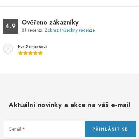
d
k
a
o
c
v
Ověřeno zákazníky
í
4.9
á
81
recenzí.
Zobrazit všechny recenze
p
n
r
í
Eva Somersova
v
k
y
v
ý
p
i
Aktuální novinky a akce na váš e-mail
s
u
E-mail
PŘIHLÁSIT SE