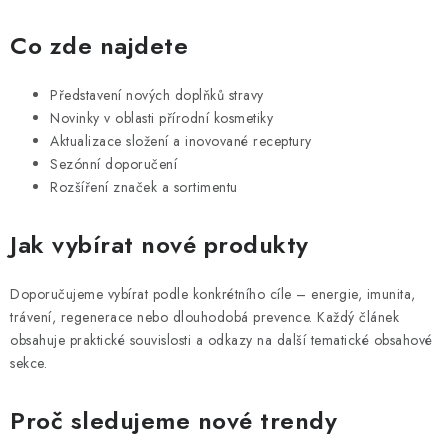
PORADNA
Co zde najdete
ZNAČKY
Představení nových doplňků stravy
Jak nakupovat
Obchodní podmínky
Novinky v oblasti přírodní kosmetiky
Aktualizace složení a inovované receptury
Podmínky ochrany osobních údajů
Kontakty
Sezónní doporučení
Natural Health Store
Slovník pojmů
Mapa serveru
Rozšíření značek a sortimentu
Moje objednávka
Jak vybírat nové produkty
Doporučujeme vybírat podle konkrétního cíle – energie, imunita,
trávení, regenerace nebo dlouhodobá prevence. Každý článek
obsahuje praktické souvislosti a odkazy na další tematické obsahové
sekce.
Proč sledujeme nové trendy