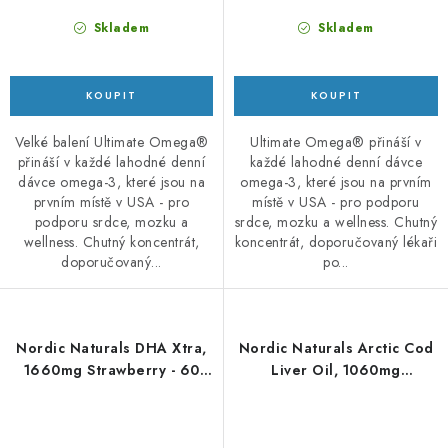
Skladem
Skladem
Velké balení Ultimate Omega®
Ultimate Omega® přináší v
přináší v každé lahodné denní
každé lahodné denní dávce
dávce omega-3, které jsou na
omega-3, které jsou na prvním
prvním místě v USA - pro
místě v USA - pro podporu
podporu srdce, mozku a
srdce, mozku a wellness. Chutný
wellness. Chutný koncentrát,
koncentrát, doporučovaný lékaři
doporučovaný...
po...
Nordic Naturals DHA Xtra,
Nordic Naturals Arctic Cod
1660mg Strawberry - 60
Liver Oil, 1060mg
softgels
Pomeranč – 473 ml - olej z
tresčích jater