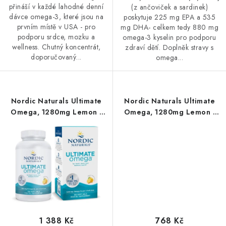
přináší v každé lahodné denní
(z ančoviček a sardinek)
dávce omega-3, které jsou na
poskytuje 225 mg EPA a 535
prvním místě v USA - pro
mg DHA- celkem tedy 880 mg
podporu srdce, mozku a
omega-3 kyselin pro podporu
wellness. Chutný koncentrát,
zdraví dětí. Doplněk stravy s
doporučovaný...
omega...
Nordic Naturals Ultimate
Nordic Naturals Ultimate
Omega, 1280mg Lemon -
Omega, 1280mg Lemon -
120 softgel kapslí
60 softgel kapslí
1 388 Kč
768 Kč