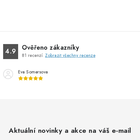
O
v
l
á
d
Ověřeno zákazníky
a
4.9
81
recenzí.
Zobrazit všechny recenze
c
í
Eva Somersova
p
r
v
k
y
v
ý
Aktuální novinky a akce na váš e-mail
p
i