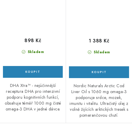
898 Kč
1 388 Kč
Skladem
Skladem
DHA Xtra™ - nejúčinnější
Nordic Naturals Arctic Cod
receptura DHA pro intenzivní
Liver Oil s 1060 mg omega-3
podporu kognitivních funkcí,
podporuje srdce, mozek,
obsahuje téměř 1000 mg čisté
imunitu i vitalitu. Ultračistý olej z
omega-3 DHA v jedné dávce.
volně žijících arktických tresek s
pomerančovou chutí.