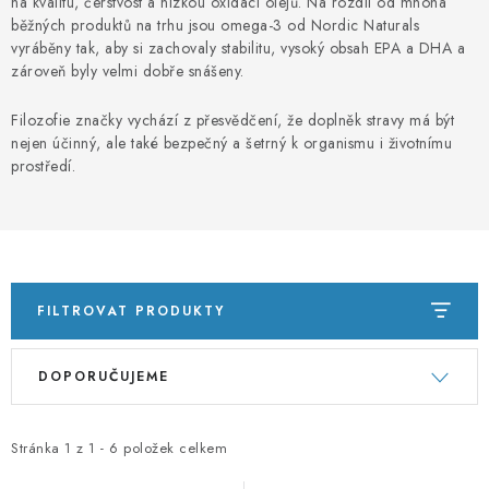
PORADNA
na kvalitu, čerstvost a nízkou oxidaci olejů. Na rozdíl od mnoha
běžných produktů na trhu jsou omega-3 od Nordic Naturals
vyráběny tak, aby si zachovaly stabilitu, vysoký obsah EPA a DHA a
ZNAČKY
zároveň byly velmi dobře snášeny.
Filozofie značky vychází z přesvědčení, že doplněk stravy má být
Jak nakupovat
Obchodní podmínky
nejen účinný, ale také bezpečný a šetrný k organismu i životnímu
Podmínky ochrany osobních údajů
Kontakty
prostředí.
Natural Health Store
Slovník pojmů
Mapa serveru
Moje objednávka
FILTROVAT PRODUKTY
V
Ř
DOPORUČUJEME
ý
a
p
z
i
e
Stránka
1
z
1
-
6
položek celkem
s
n