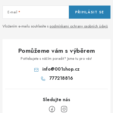
s
u
E-mail
PŘIHLÁSIT SE
Vložením e-mailu souhlasíte s
podmínkami ochrany osobních údajů
Pomůžeme vám s výběrem
Potřebujete s něčím poradit? Jsme tu pro vás!
info
@
001shop.cz
777218816