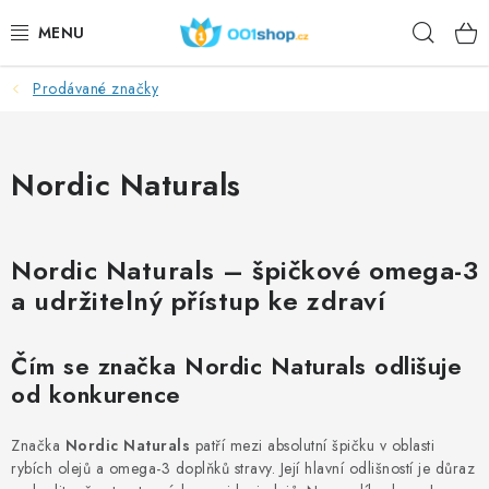
Přejít
Hleda
na
obsah
Prodávané značky
DOPLŇKY STRAVY
KOSMETIKA
Nordic Naturals
SPORT
Nordic Naturals – špičkové omega-3
POTRAVINY
a udržitelný přístup ke zdraví
TÉMATA
Čím se značka Nordic Naturals odlišuje
AKCE
od konkurence
DÁRKY
Značka
Nordic Naturals
patří mezi absolutní špičku v oblasti
rybích olejů a omega-3 doplňků stravy. Její hlavní odlišností je důraz