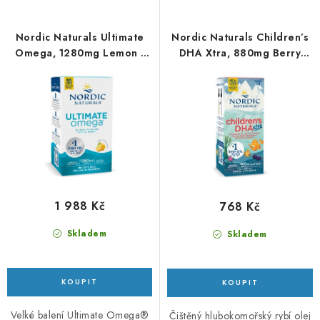
p
í
r
p
Nordic Naturals Ultimate
Nordic Naturals Children’s
o
r
Omega, 1280mg Lemon -
DHA Xtra, 880mg Berry
180 softgel kapslí
Punch - 60 ml
d
o
u
d
k
u
t
k
ů
t
ů
1 988 Kč
768 Kč
Skladem
Skladem
Velké balení Ultimate Omega®
Čištěný hlubokomořský rybí olej